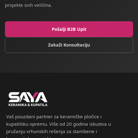
projekte svih veličina.
Pošalji B2B Upit
Zakaži Konsultaciju
Vaš pouzdani partner za keramičke pločice i
kupatilsku opremu. Više od 20 godina iskustva u
pružanju vrhunskih rešenja za stambene i