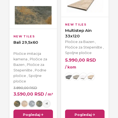
NEW TILES
Multistep Ain
33x120
NEW TILES
Pločice za Bazen
,
Bali 29,5x60
Pločice za Stepenište
,
Spoljne pločice
Pločice imitacija
kamena
,
Pločice za
5.990,00
RSD
Bazen
,
Pločice za
/ kom
Stepenište
,
Podne
pločice
,
Spoljne
pločice
3.890,00
RSD
3.590,00
RSD
/ m²
+1
Pogledaj
Pogledaj