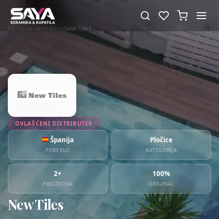
Početna
Brendovi
New Tiles
›
›
OVLAŠĆENI DISTRIBUTER
Španija
Pločice
POREKLO
KATEGORIJA
2+
100%
PROIZVODA
ORIGINAL
New Tiles