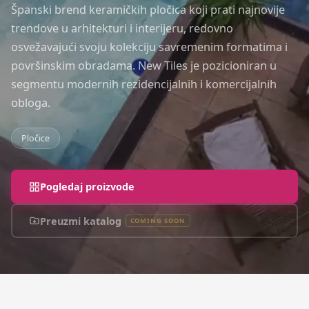
Španski brend keramičkih pločica koji prati najnovije
trendove u arhitekturi i interijeru, redovno
osvežavajući svoju kolekciju savremenim formatima i
površinskim obradama. New Tiles je pozicioniran u
segmentu modernih rezidencijalnih i komercijalnih
obloga.
Pločice
Pogledaj proizvode
Preuzmi katalog
COMING SOON