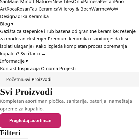
San
Maier
Minotti
Natucer
New Tiles
Onix
Pamesa
Peštan
Pino
Art
Roca
Rosan
Tau Ceramica
Villeroy & Boch
Warme
WoW
Design
Zorka Keramika
Blog
▼
Gazišta za stepenice i rub bazena od granitne keramike: rešenje
za moderan eksterijer
Premium keramika i sanitarije: da li se
isplati ulaganje?
Kako izgleda kompletan proces opremanja
kupatila?
Svi članci →
Informacije
▼
Kontakt
Inspiracija
O nama
Projekti
Početna
›
Svi Proizvodi
Svi Proizvodi
Kompletan asortiman pločica, sanitarija, baterija, nameštaja i
opreme za kupatilo.
Pregledaj asortiman
Kontaktirajte nas
Filteri