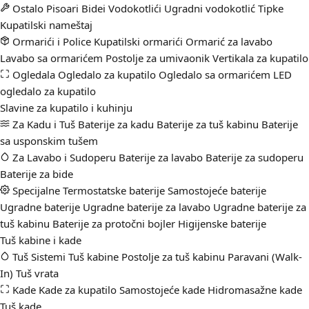
Ostalo
Pisoari
Bidei
Vodokotlići
Ugradni vodokotlić
Tipke
Kupatilski nameštaj
Ormarići i Police
Kupatilski ormarići
Ormarić za lavabo
Lavabo sa ormarićem
Postolje za umivaonik
Vertikala za kupatilo
Ogledala
Ogledalo za kupatilo
Ogledalo sa ormarićem
LED
ogledalo za kupatilo
Slavine za kupatilo i kuhinju
Za Kadu i Tuš
Baterije za kadu
Baterije za tuš kabinu
Baterije
sa usponskim tušem
Za Lavabo i Sudoperu
Baterije za lavabo
Baterije za sudoperu
Baterije za bide
Specijalne
Termostatske baterije
Samostojeće baterije
Ugradne baterije
Ugradne baterije za lavabo
Ugradne baterije za
tuš kabinu
Baterije za protočni bojler
Higijenske baterije
Tuš kabine i kade
Tuš Sistemi
Tuš kabine
Postolje za tuš kabinu
Paravani (Walk-
In)
Tuš vrata
Kade
Kade za kupatilo
Samostojeće kade
Hidromasažne kade
Tuš kade