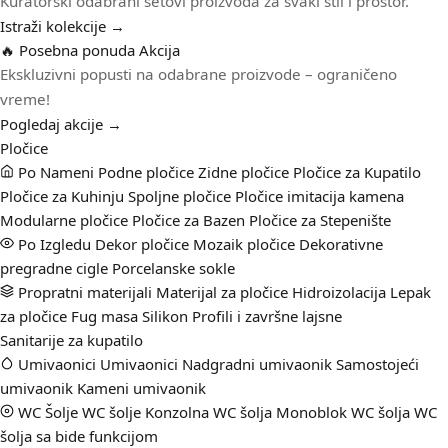
Kuratorski odabrani setovi proizvoda za svaki stil i prostor.
Istraži kolekcije →
🔥 Posebna ponuda
Akcija
Ekskluzivni popusti na odabrane proizvode – ograničeno
vreme!
Pogledaj akcije →
Pločice
Po Nameni
Podne pločice
Zidne pločice
Pločice za Kupatilo
Pločice za Kuhinju
Spoljne pločice
Pločice imitacija kamena
Modularne pločice
Pločice za Bazen
Pločice za Stepenište
Po Izgledu
Dekor pločice
Mozaik pločice
Dekorativne
pregradne cigle
Porcelanske sokle
Propratni materijali
Materijal za pločice
Hidroizolacija
Lepak
za pločice
Fug masa
Silikon
Profili i završne lajsne
Sanitarije za kupatilo
Umivaonici
Umivaonici
Nadgradni umivaonik
Samostojeći
umivaonik
Kameni umivaonik
WC Šolje
WC šolje
Konzolna WC šolja
Monoblok WC šolja
WC
šolja sa bide funkcijom