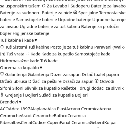
sa usponskim tušem
Za Lavabo i Sudoperu
Baterije za lavabo
Baterije za sudoperu
Baterije za bide
Specijalne
Termostatske
baterije
Samostojeće baterije
Ugradne baterije
Ugradne baterije
za lavabo
Ugradne baterije za tuš kabinu
Baterije za protočni
bojler
Higijenske baterije
Tuš kabine i kade
▼
Tuš Sistemi
Tuš kabine
Postolje za tuš kabinu
Paravani (Walk-
In)
Tuš vrata
Kade
Kade za kupatilo
Samostojeće kade
Hidromasažne kade
Tuš kade
Oprema za kupatilo
▼
Galanterija
Galanterija
Dozer za sapun
Držač toalet papira
Držači ubrusa
Držači za peškire
Držači za sapun
Odvodi i
Sifoni
Sifoni
Slivnik za kupatilo
Rešetke i drugi dodaci za slivnik
Grejanje i Bojleri
Sušači za kupatila
Bojleri
Brendovi
▼
ACO
Adex 1897
Alaplana
Alca Plast
Arcana Ceramica
Arena
Ceramiche
Ascot Ceramiche
Bathco
Ceramica
Ribesalbes
Cerlat
Codicer
Copen
Fanal Ceramica
Geberit
Kolpa