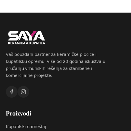
Kupatilo
Mediteranski
Osvežavajući ritam pločica
Kupatilo
Mediteranski
Vaš pouzdani partner za keramičke pločice i
kupatilsku opremu. Više od 20 godina iskustva u
pružanju vrhunskih rešenja za stambene i
komercijalne projekte.
Proizvodi
Kupatilski nameštaj