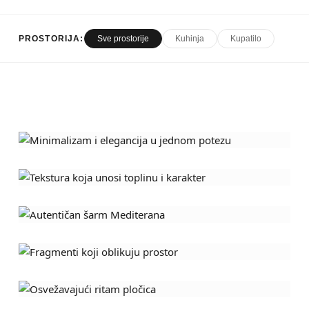
Sve prostorije
Kuhinja
Kupatilo
PROSTORIJA:
Minimalizam i elegancija u jednom
potezu
Tekstura koja unosi toplinu i karakter
Kupatilo
Kupatilo
Autentičan šarm Mediterana
Kuhinja
Mediteranski
Fragmenti koji oblikuju prostor