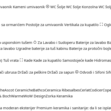
ivaonik
Kameni umivaonik
WC Šolje
WC šolje
Konzolna WC šol
 sa ormarićem
Postolje za umivaonik
Vertikala za kupatilo
Ogl
sa usponskim tušem
Za Lavabo i Sudoperu
Baterije za lavabo
Ba
za lavabo
Ugradne baterije za tuš kabinu
Baterije za protočni bojl
n)
Tuš vrata
Kade
Kade za kupatilo
Samostojeće kade
Hidromas
ači ubrusa
Držači za peškire
Držači za sapun
Odvodi i Sifoni
Sif
che
Ascot Ceramiche
Bathco
Ceramica Ribesalbes
Cerlat
Codicer
Cop
 & Boch
Warme
WoW Design
Zorka Keramika
za moderan eksterijer
Premium keramika i sanitarije: da li se ispla