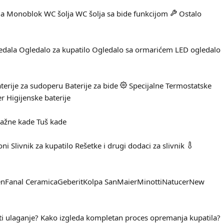
ja
Monoblok WC šolja
WC šolja sa bide funkcijom
Ostalo
edala
Ogledalo za kupatilo
Ogledalo sa ormarićem
LED ogledalo
terije za sudoperu
Baterije za bide
Specijalne
Termostatske
er
Higijenske baterije
ažne kade
Tuš kade
oni
Slivnik za kupatilo
Rešetke i drugi dodaci za slivnik
en
Fanal Ceramica
Geberit
Kolpa San
Maier
Minotti
Natucer
New
ti ulaganje?
Kako izgleda kompletan proces opremanja kupatila?