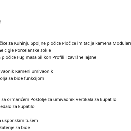
!
čice za Kuhinju
Spoljne pločice
Pločice imitacija kamena
Modularn
e cigle
Porcelanske sokle
 pločice
Fug masa
Silikon
Profili i završne lajsne
ivaonik
Kameni umivaonik
olja sa bide funkcijom
 sa ormarićem
Postolje za umivaonik
Vertikala za kupatilo
edalo za kupatilo
sa usponskim tušem
Baterije za bide