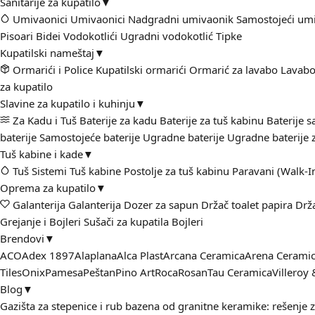
Sanitarije za kupatilo
▼
Umivaonici
Umivaonici
Nadgradni umivaonik
Samostojeći um
Pisoari
Bidei
Vodokotlići
Ugradni vodokotlić
Tipke
Kupatilski nameštaj
▼
Ormarići i Police
Kupatilski ormarići
Ormarić za lavabo
Lavabo
za kupatilo
Slavine za kupatilo i kuhinju
▼
Za Kadu i Tuš
Baterije za kadu
Baterije za tuš kabinu
Baterije 
baterije
Samostojeće baterije
Ugradne baterije
Ugradne baterije 
Tuš kabine i kade
▼
Tuš Sistemi
Tuš kabine
Postolje za tuš kabinu
Paravani (Walk-I
Oprema za kupatilo
▼
Galanterija
Galanterija
Dozer za sapun
Držač toalet papira
Drž
Grejanje i Bojleri
Sušači za kupatila
Bojleri
Brendovi
▼
ACO
Adex 1897
Alaplana
Alca Plast
Arcana Ceramica
Arena Cerami
Tiles
Onix
Pamesa
Peštan
Pino Art
Roca
Rosan
Tau Ceramica
Villeroy
Blog
▼
Gazišta za stepenice i rub bazena od granitne keramike: rešenje 