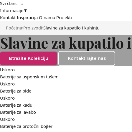
Svi članci →
Informacije
▼
Kontakt
Inspiracija
O nama
Projekti
Početna
›
Proizvodi
›
Slavine za kupatilo i kuhinju
Slavine za kupatilo 
Istražite Kolekciju
Kontaktirajte nas
Uskoro
Baterije sa usponskim tušem
Uskoro
Baterije za bide
Uskoro
Baterije za kadu
Baterije za lavabo
Uskoro
Baterije za protočni bojler