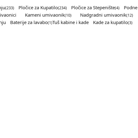
nju
Pločice za Kupatilo
Pločice za Stepenište
Podne 
(233)
(234)
(4)
vaonici
Kameni umivaonik
Nadgradni umivaonik
(10)
(12)
nju
Baterije za lavabo
Tuš kabine i kade
Kade za kupatilo
(1)
(3)