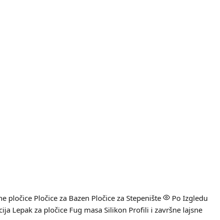
e pločice
Pločice za Bazen
Pločice za Stepenište
Po Izgledu
cija
Lepak za pločice
Fug masa
Silikon
Profili i završne lajsne