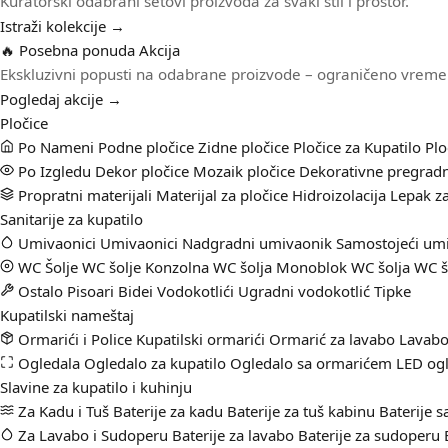
Kuratorski odabrani setovi proizvoda za svaki stil i prostor.
Istraži kolekcije →
🔥 Posebna ponuda
Akcija
Ekskluzivni popusti na odabrane proizvode – ograničeno vreme
Pogledaj akcije →
Pločice
Po Nameni
Podne pločice
Zidne pločice
Pločice za Kupatilo
Plo
Po Izgledu
Dekor pločice
Mozaik pločice
Dekorativne pregradn
Propratni materijali
Materijal za pločice
Hidroizolacija
Lepak za
Sanitarije za kupatilo
Umivaonici
Umivaonici
Nadgradni umivaonik
Samostojeći um
WC Šolje
WC šolje
Konzolna WC šolja
Monoblok WC šolja
WC š
Ostalo
Pisoari
Bidei
Vodokotlići
Ugradni vodokotlić
Tipke
Kupatilski nameštaj
Ormarići i Police
Kupatilski ormarići
Ormarić za lavabo
Lavabo
Ogledala
Ogledalo za kupatilo
Ogledalo sa ormarićem
LED ogl
Slavine za kupatilo i kuhinju
Za Kadu i Tuš
Baterije za kadu
Baterije za tuš kabinu
Baterije 
Za Lavabo i Sudoperu
Baterije za lavabo
Baterije za sudoperu