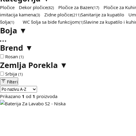
Pločice
Dekor pločice
Pločice za Bazen
Pločice za Kuhi
(82)
(17)
imitacija kamena
Zidne pločice
Sanitarije za kupatilo
Umi
(3)
(211)
šolja
WC šolja sa bide funkcijom
Slavine za kupatilo i kuhi
(1)
(1)
Boja
▼
Brend
▼
Rosan
(1)
Zemlja Porekla
▼
Srbija
(1)
Filteri
Prikazano
1
od
1
proizvoda