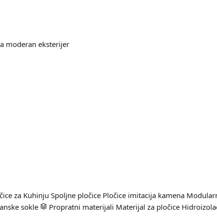
za moderan eksterijer
čice za Kuhinju
Spoljne pločice
Pločice imitacija kamena
Modularn
anske sokle
Propratni materijali
Materijal za pločice
Hidroizola