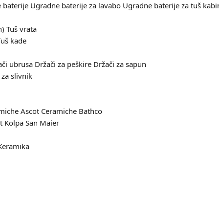
baterije
Ugradne baterije za lavabo
Ugradne baterije za tuš kabi
n)
Tuš vrata
Tuš kade
ači ubrusa
Držači za peškire
Držači za sapun
za slivnik
amiche
Ascot Ceramiche
Bathco
it
Kolpa San
Maier
Keramika