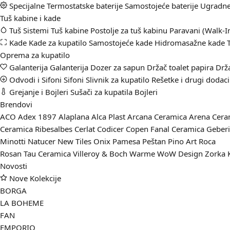
Specijalne
Termostatske baterije
Samostojeće baterije
Ugradne 
Tuš kabine i kade
Tuš Sistemi
Tuš kabine
Postolje za tuš kabinu
Paravani (Walk-I
Kade
Kade za kupatilo
Samostojeće kade
Hidromasažne kade
Oprema za kupatilo
Galanterija
Galanterija
Dozer za sapun
Držač toalet papira
Drž
Odvodi i Sifoni
Sifoni
Slivnik za kupatilo
Rešetke i drugi dodaci 
Grejanje i Bojleri
Sušači za kupatila
Bojleri
Brendovi
ACO
Adex 1897
Alaplana
Alca Plast
Arcana Ceramica
Arena Cer
Ceramica Ribesalbes
Cerlat
Codicer
Copen
Fanal Ceramica
Geber
Minotti
Natucer
New Tiles
Onix
Pamesa
Peštan
Pino Art
Roca
Rosan
Tau Ceramica
Villeroy & Boch
Warme
WoW Design
Zorka 
Novosti
Nove Kolekcije
BORGA
LA BOHEME
FAN
EMPORIO