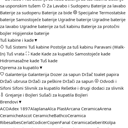
sa usponskim tušem
Za Lavabo i Sudoperu
Baterije za lavabo
Baterije za sudoperu
Baterije za bide
Specijalne
Termostatske
baterije
Samostojeće baterije
Ugradne baterije
Ugradne baterije
za lavabo
Ugradne baterije za tuš kabinu
Baterije za protočni
bojler
Higijenske baterije
Tuš kabine i kade
▼
Tuš Sistemi
Tuš kabine
Postolje za tuš kabinu
Paravani (Walk-
In)
Tuš vrata
Kade
Kade za kupatilo
Samostojeće kade
Hidromasažne kade
Tuš kade
Oprema za kupatilo
▼
Galanterija
Galanterija
Dozer za sapun
Držač toalet papira
Držači ubrusa
Držači za peškire
Držači za sapun
Odvodi i
Sifoni
Sifoni
Slivnik za kupatilo
Rešetke i drugi dodaci za slivnik
Grejanje i Bojleri
Sušači za kupatila
Bojleri
Brendovi
▼
ACO
Adex 1897
Alaplana
Alca Plast
Arcana Ceramica
Arena
Ceramiche
Ascot Ceramiche
Bathco
Ceramica
Ribesalbes
Cerlat
Codicer
Copen
Fanal Ceramica
Geberit
Kolpa