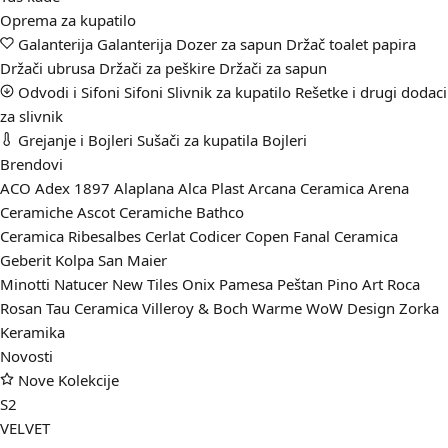
Oprema za kupatilo
Galanterija
Galanterija
Dozer za sapun
Držač toalet papira
Držači ubrusa
Držači za peškire
Držači za sapun
Odvodi i Sifoni
Sifoni
Slivnik za kupatilo
Rešetke i drugi dodaci
za slivnik
Grejanje i Bojleri
Sušači za kupatila
Bojleri
Brendovi
ACO
Adex 1897
Alaplana
Alca Plast
Arcana Ceramica
Arena
Ceramiche
Ascot Ceramiche
Bathco
Ceramica Ribesalbes
Cerlat
Codicer
Copen
Fanal Ceramica
Geberit
Kolpa San
Maier
Minotti
Natucer
New Tiles
Onix
Pamesa
Peštan
Pino Art
Roca
Rosan
Tau Ceramica
Villeroy & Boch
Warme
WoW Design
Zorka
Keramika
Novosti
Nove Kolekcije
S2
VELVET