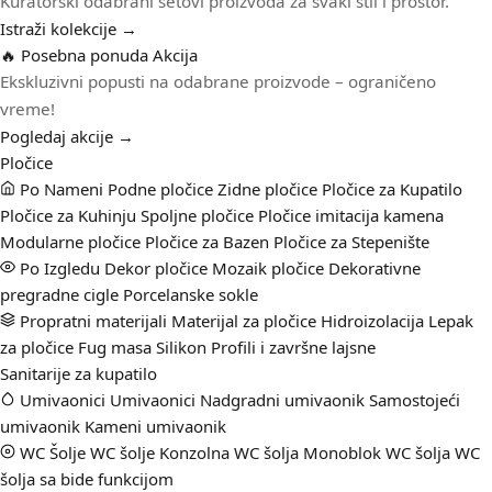
Kuratorski odabrani setovi proizvoda za svaki stil i prostor.
Istraži kolekcije →
🔥 Posebna ponuda
Akcija
Ekskluzivni popusti na odabrane proizvode – ograničeno
vreme!
Pogledaj akcije →
Pločice
Po Nameni
Podne pločice
Zidne pločice
Pločice za Kupatilo
Pločice za Kuhinju
Spoljne pločice
Pločice imitacija kamena
Modularne pločice
Pločice za Bazen
Pločice za Stepenište
Po Izgledu
Dekor pločice
Mozaik pločice
Dekorativne
pregradne cigle
Porcelanske sokle
Propratni materijali
Materijal za pločice
Hidroizolacija
Lepak
za pločice
Fug masa
Silikon
Profili i završne lajsne
Sanitarije za kupatilo
Umivaonici
Umivaonici
Nadgradni umivaonik
Samostojeći
umivaonik
Kameni umivaonik
WC Šolje
WC šolje
Konzolna WC šolja
Monoblok WC šolja
WC
šolja sa bide funkcijom