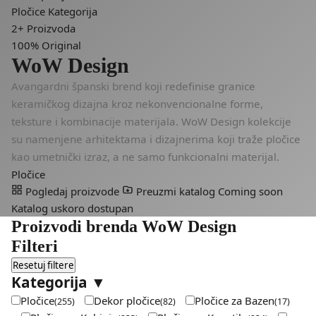
Pločice
Kategorija
2+
Proizvoda
100%
Original
WoW Design
Avangardni španski brend koji redefinise granice
keramičkog dizajna kroz nekonvencionalne forme,
teksture i kombinacije materijala. WoW Design kolekcije
su namenjene arhitektama i dizajnerima koji traže pločice
kao umetnički izraz, a ne samo funkcionalni materijal.
Pločice
Pogledaj proizvode
Preuzmi katalog
Coming soon
Katalog uskoro dostupan
Proizvodi brenda WoW Design
Filteri
Resetuj filtere
Kategorija
▼
Pločice
Dekor pločice
Pločice za Bazen
(255)
(82)
(17)