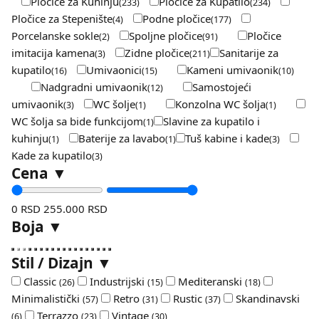
Pločice za Kuhinju
Pločice za Kupatilo
(233)
(234)
Pločice za Stepenište
Podne pločice
(4)
(177)
Porcelanske sokle
Spoljne pločice
Pločice
(2)
(91)
imitacija kamena
Zidne pločice
Sanitarije za
(3)
(211)
kupatilo
Umivaonici
Kameni umivaonik
(16)
(15)
(10)
Nadgradni umivaonik
Samostojeći
(12)
umivaonik
WC šolje
Konzolna WC šolja
(3)
(1)
(1)
WC šolja sa bide funkcijom
Slavine za kupatilo i
(1)
kuhinju
Baterije za lavabo
Tuš kabine i kade
(1)
(1)
(3)
Kade za kupatilo
(3)
Cena
▼
0 RSD
255.000 RSD
Boja
▼
Stil / Dizajn
▼
Classic
Industrijski
Mediteranski
(26)
(15)
(18)
Minimalistički
Retro
Rustic
Skandinavski
(57)
(31)
(37)
Terrazzo
Vintage
(6)
(23)
(30)