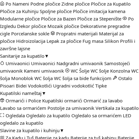
Po Nameni
Podne pločice
Zidne pločice
Pločice za Kupatilo
Pločice za Kuhinju
Spoljne pločice
Pločice imitacija kamena
Modularne pločice
Pločice za Bazen
Pločice za Stepenište
Po
Izgledu
Dekor pločice
Mozaik pločice
Dekorativne pregradne
cigle
Porcelanske sokle
Propratni materijali
Materijal za
pločice
Hidroizolacija
Lepak za pločice
Fug masa
Silikon
Profili i
završne lajsne
Sanitarije za kupatilo
▼
Umivaonici
Umivaonici
Nadgradni umivaonik
Samostojeći
umivaonik
Kameni umivaonik
WC Šolje
WC šolje
Konzolna WC
šolja
Monoblok WC šolja
WC šolja sa bide funkcijom
Ostalo
Pisoari
Bidei
Vodokotlići
Ugradni vodokotlić
Tipke
Kupatilski nameštaj
▼
Ormarići i Police
Kupatilski ormarići
Ormarić za lavabo
Lavabo sa ormarićem
Postolje za umivaonik
Vertikala za kupatilo
Ogledala
Ogledalo za kupatilo
Ogledalo sa ormarićem
LED
ogledalo za kupatilo
Slavine za kupatilo i kuhinju
▼
Za Kadu i Tuš
Baterije za kadu
Baterije za tuš kabinu
Baterije