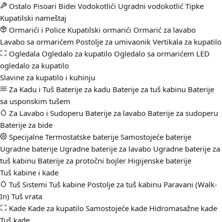
Ostalo
Pisoari
Bidei
Vodokotlići
Ugradni vodokotlić
Tipke
Kupatilski nameštaj
Ormarići i Police
Kupatilski ormarići
Ormarić za lavabo
Lavabo sa ormarićem
Postolje za umivaonik
Vertikala za kupatilo
Ogledala
Ogledalo za kupatilo
Ogledalo sa ormarićem
LED
ogledalo za kupatilo
Slavine za kupatilo i kuhinju
Za Kadu i Tuš
Baterije za kadu
Baterije za tuš kabinu
Baterije
sa usponskim tušem
Za Lavabo i Sudoperu
Baterije za lavabo
Baterije za sudoperu
Baterije za bide
Specijalne
Termostatske baterije
Samostojeće baterije
Ugradne baterije
Ugradne baterije za lavabo
Ugradne baterije za
tuš kabinu
Baterije za protočni bojler
Higijenske baterije
Tuš kabine i kade
Tuš Sistemi
Tuš kabine
Postolje za tuš kabinu
Paravani (Walk-
In)
Tuš vrata
Kade
Kade za kupatilo
Samostojeće kade
Hidromasažne kade
Tuš kade