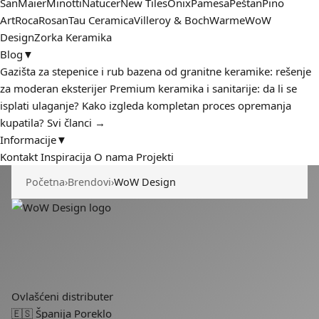
San
Maier
Minotti
Natucer
New Tiles
Onix
Pamesa
Peštan
Pino
Art
Roca
Rosan
Tau Ceramica
Villeroy & Boch
Warme
WoW
Design
Zorka Keramika
Blog
▼
Gazišta za stepenice i rub bazena od granitne keramike: rešenje
za moderan eksterijer
Premium keramika i sanitarije: da li se
isplati ulaganje?
Kako izgleda kompletan proces opremanja
kupatila?
Svi članci →
Informacije
▼
Kontakt
Inspiracija
O nama
Projekti
Početna
›
Brendovi
›
WoW Design
Ovlašćeni distributer
🇪🇸 Španija
Poreklo