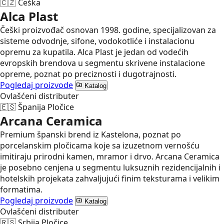
🇨🇿
Češka
Alca Plast
Češki proizvođač osnovan 1998. godine, specijalizovan za
sisteme odvodnje, sifone, vodokotliće i instalacionu
opremu za kupatila. Alca Plast je jedan od vodećih
evropskih brendova u segmentu skrivene instalacione
opreme, poznat po preciznosti i dugotrajnosti.
Pogledaj proizvode
Katalog
Ovlašćeni distributer
🇪🇸
Španija
Pločice
Arcana Ceramica
Premium španski brend iz Kastelona, poznat po
porcelanskim pločicama koje sa izuzetnom vernošću
imitiraju prirodni kamen, mramor i drvo. Arcana Ceramica
je posebno cenjena u segmentu luksuznih rezidencijalnih i
hotelskih projekata zahvaljujući finim teksturama i velikim
formatima.
Pogledaj proizvode
Katalog
Ovlašćeni distributer
🇷🇸
Srbija
Pločice