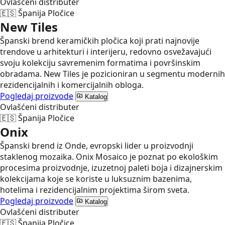
Ovlašćeni distributer
🇪🇸
Španija
Pločice
New Tiles
Španski brend keramičkih pločica koji prati najnovije
trendove u arhitekturi i interijeru, redovno osvežavajući
svoju kolekciju savremenim formatima i površinskim
obradama. New Tiles je pozicioniran u segmentu modernih
rezidencijalnih i komercijalnih obloga.
Pogledaj proizvode
Katalog
Ovlašćeni distributer
🇪🇸
Španija
Pločice
Onix
Španski brend iz Onde, evropski lider u proizvodnji
staklenog mozaika. Onix Mosaico je poznat po ekološkim
procesima proizvodnje, izuzetnoj paleti boja i dizajnerskim
kolekcijama koje se koriste u luksuznim bazenima,
hotelima i rezidencijalnim projektima širom sveta.
Pogledaj proizvode
Katalog
Ovlašćeni distributer
🇪🇸
Španija
Pločice