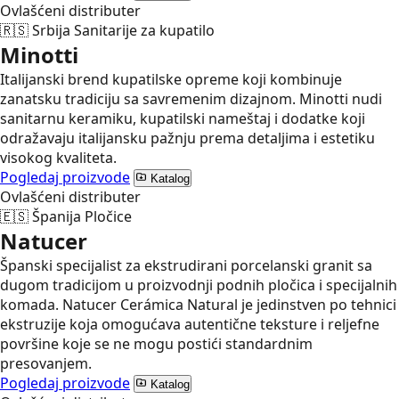
Ovlašćeni distributer
🇷🇸
Srbija
Sanitarije za kupatilo
Minotti
Italijanski brend kupatilske opreme koji kombinuje
zanatsku tradiciju sa savremenim dizajnom. Minotti nudi
sanitarnu keramiku, kupatilski nameštaj i dodatke koji
odražavaju italijansku pažnju prema detaljima i estetiku
visokog kvaliteta.
Pogledaj proizvode
Katalog
Ovlašćeni distributer
🇪🇸
Španija
Pločice
Natucer
Španski specijalist za ekstrudirani porcelanski granit sa
dugom tradicijom u proizvodnji podnih pločica i specijalnih
komada. Natucer Cerámica Natural je jedinstven po tehnici
ekstruzije koja omogućava autentične teksture i reljefne
površine koje se ne mogu postići standardnim
presovanjem.
Pogledaj proizvode
Katalog