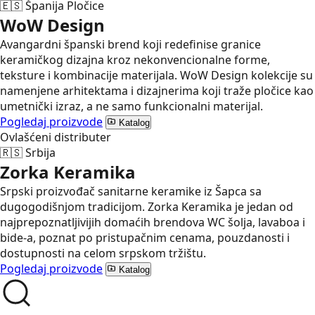
🇪🇸
Španija
Pločice
WoW Design
Avangardni španski brend koji redefinise granice
keramičkog dizajna kroz nekonvencionalne forme,
teksture i kombinacije materijala. WoW Design kolekcije su
namenjene arhitektama i dizajnerima koji traže pločice kao
umetnički izraz, a ne samo funkcionalni materijal.
Pogledaj proizvode
Katalog
Ovlašćeni distributer
🇷🇸
Srbija
Zorka Keramika
Srpski proizvođač sanitarne keramike iz Šapca sa
dugogodišnjom tradicijom. Zorka Keramika je jedan od
najprepoznatljivijih domaćih brendova WC šolja, lavaboa i
bide-a, poznat po pristupačnim cenama, pouzdanosti i
dostupnosti na celom srpskom tržištu.
Pogledaj proizvode
Katalog