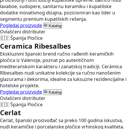
proizvodnji i distribuciji kupatilske opreme. Bathco nudi
lavaboe, sudopere, sanitarnu keramiku i kupatilske
dodatke inovativnog dizajna, pozicioniran kao lider u
segmentu premium kupatilskih rešenja.
Pogledaj proizvode
Katalog
Ovlašćeni distributer
🇪🇸
Španija
Pločice
Ceramica Ribesalbes
Ekskluzivni španski brend ručno rađenih keramičkih
pločica iz Valensije, poznat po autentičnom
mediteranskom karakteru i zanatskoj tradiciji. Cerámica
Ribesalbes nudi unikatne kolekcije sa ručno nanošenim
glazurama i dekorima, idealne za luksuzne rezidencijalne i
hotelske projekte.
Pogledaj proizvode
Katalog
Ovlašćeni distributer
🇪🇸
Španija
Pločice
Cerlat
Cerlat, španski proizvođač sa preko 100 godina iskustva,
nudi keramičke i porcelanske pločice vrhinskog kvaliteta.