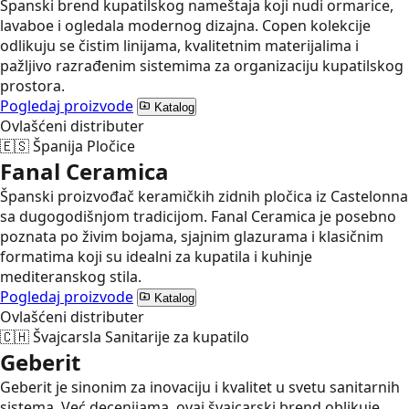
Španski brend kupatilskog nameštaja koji nudi ormarice,
lavaboe i ogledala modernog dizajna. Copen kolekcije
odlikuju se čistim linijama, kvalitetnim materijalima i
pažljivo razrađenim sistemima za organizaciju kupatilskog
prostora.
Pogledaj proizvode
Katalog
Ovlašćeni distributer
🇪🇸
Španija
Pločice
Fanal Ceramica
Španski proizvođač keramičkih zidnih pločica iz Castelonna
sa dugogodišnjom tradicijom. Fanal Ceramica je posebno
poznata po živim bojama, sjajnim glazurama i klasičnim
formatima koji su idealni za kupatila i kuhinje
mediteranskog stila.
Pogledaj proizvode
Katalog
Ovlašćeni distributer
🇨🇭
Švajcarsla
Sanitarije za kupatilo
Geberit
Geberit je sinonim za inovaciju i kvalitet u svetu sanitarnih
sistema. Već decenijama, ovaj švajcarski brend oblikuje