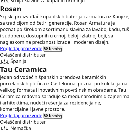
🇷🇸
Srbija
Slavine za kupatilo i kuhinju
Rosan
Srpski proizvođač kupatilskih baterija i armatura iz Kanjiže,
sa tradicijom od četiri generacije. Rosan Armature je
poznat po širokom asortimanu slavina za lavabo, kadu, tuš
i sudoperu, dostupnih u crnoj, beloj i zlatnoj boji, sa
naglaskom na preciznost izrade i moderan dizajn.
Pogledaj proizvode
Katalog
Ovlašćeni distributer
🇪🇸
Španija
Tau Ceramica
Jedan od vodećih španskih brendova keramičkih i
porcelanskih pločica iz Castelonna, poznat po kolekcijama
velikog formata i inovativnim površinskim obradama. Tau
Ceramica redovno sarađuje sa međunarodnim dizajnerima
i arhitektima, nudeći rešenja za rezidencijalne,
komercijalne i javne prostore.
Pogledaj proizvode
Katalog
Ovlašćeni distributer
🇩🇪
Nemačka