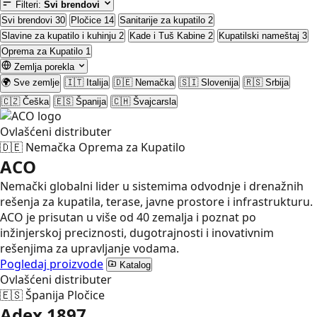
Filteri:
Svi brendovi
Svi brendovi
30
Pločice
14
Sanitarije za kupatilo
2
Slavine za kupatilo i kuhinju
2
Kade i Tuš Kabine
2
Kupatilski nameštaj
3
Oprema za Kupatilo
1
Zemlja porekla
🌍
Sve zemlje
🇮🇹
Italija
🇩🇪
Nemačka
🇸🇮
Slovenija
🇷🇸
Srbija
🇨🇿
Češka
🇪🇸
Španija
🇨🇭
Švajcarsla
Ovlašćeni distributer
🇩🇪
Nemačka
Oprema za Kupatilo
ACO
Nemački globalni lider u sistemima odvodnje i drenažnih
rešenja za kupatila, terase, javne prostore i infrastrukturu.
ACO je prisutan u više od 40 zemalja i poznat po
inžinjerskoj preciznosti, dugotrajnosti i inovativnim
rešenjima za upravljanje vodama.
Pogledaj proizvode
Katalog
Ovlašćeni distributer
🇪🇸
Španija
Pločice
Adex 1897