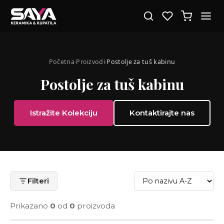
Početna
Proizvodi
Postolje za tuš kabinu
›
›
Postolje za tuš kabinu
Istražite Kolekciju
Kontaktirajte nas
Filteri
Prikazano
0
od
0
proizvoda