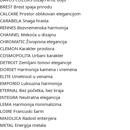
BREST
Brest spaja prirodu
CALCARE
Prostor oblikovan elegancijom
CARABELA
Snaga hrasta
RENNES
Bezvremenska harmonija
CHANNEL
Mekoća u dizajnu
CHROMATIC
Živopisna elegancija
CLEMON
Karakter prostora
COSMOPOLITA
Urbani karakter
DETROIT
Zemljani tonovi elegancije
DORSET
Harmonija kamena i vremena
ELITE
Umetnost u venama
EMPORIO
Luksuzna harmonija
ETERNAL
Bez početka, bez kraja
INTEGRA
Neutralna elegancija
LEMA
Harmonija minimalizma
LOIRE
Francuski šarm
MAIOLICA
Radost enterijera
METAL
Energija metala