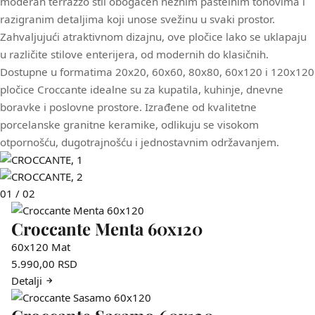
moderan terrazzo stil obogaćen
nežnim pastelnim tonovima i
razigranim
detaljima koji unose svežinu u
svaki prostor.
Zahvaljujući atraktivnom dizajnu,
ove pločice lako se uklapaju
u različite stilove enterijera, od
modernih do klasičnih.
Dostupne u formatima 20x20, 60x60,
80x80, 60x120 i 120x120
pločice
Croccante idealne su za kupatila,
kuhinje, dnevne
boravke i poslovne
prostore. Izrađene od kvalitetne
porcelanske
granitne keramike, odlikuju se visokom
otpornošću, dugotrajnošću i jednostavnim održavanjem.
01
/
02
Croccante Menta 60x120
60x120
Mat
5.990,00
RSD
Detalji