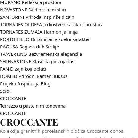
MURANO
Refleksija prostora
NOVASTONE
Svetlost u teksturi
SANTORINI
Priroda inspiriše dizajn
TORNARES ORDESA
Jedinstven karakter prostora
TORNARES ZUMAIA
Harmonija linija
PORTOBELLO
Dinamičan vizuelni karakter
RAGUSA
Ragusa duh Sicilije
TRAVERTINO
Bezvremenska elegancija
SERENASTONE
Klasična postojanost
FAN
Dizajn koji oblači
DOMED
Prirodni kameni luksuz
Projekti
Inspiracija
Blog
Scroll
CROCCANTE
Terrazzo
u
pastelnim
tonovima
CROCCANTE
CROCCANTE
Kolekcija granitnih porcelanskih pločica Croccante
donosi