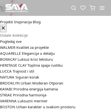
Projekti
Inspiracija
Blog
Ostale Kolekcije
Pogledaj sve
WALMER
Kvalitet za projekte
AQUARELLE
Elegancija u detalju
BORACAY
Luksuz kroz teksturu
HERITAGE CLAY
Toplina spaja rustiku
LUCCA
Trajnost i stil
NATURA
Siguran korak
BROOKLYN
Urban Moderan Otporan
KAYABI
Prirodna energija kamena
STRIAE
Prirodna harmonija
VARENNA
Luksuzni mermer
BOSTON
Urban karakter u svakom prostoru