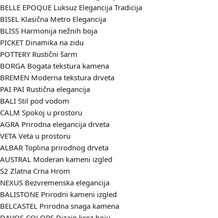
BELLE EPOQUE
Luksuz Elegancija Tradicija
BISEL
Klasična Metro Elegancija
BLISS
Harmonija nežnih boja
PICKET
Dinamika na zidu
POTTERY
Rustični šarm
BORGA
Bogata tekstura kamena
BREMEN
Moderna tekstura drveta
PAI PAI
Rustična elegancija
BALI
Stil pod vodom
CALM
Spokoj u prostoru
AGRA
Prirodna elegancija drveta
VETA
Veta u prostoru
ALBAR
Toplina prirodnog drveta
AUSTRAL
Moderan kameni izgled
S2
Zlatna Crna Hrom
NEXUS
Bezvremenska elegancija
BALISTONE
Prirodni kameni izgled
BELCASTEL
Prirodna snaga kamena
DAVOS COLORS
Dizajn kroz boju