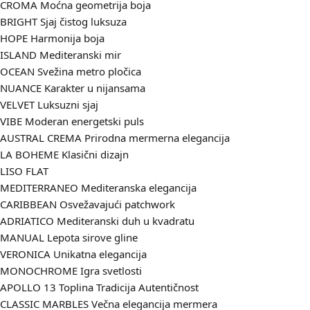
CROMA
Moćna geometrija boja
BRIGHT
Sjaj čistog luksuza
HOPE
Harmonija boja
ISLAND
Mediteranski mir
OCEAN
Svežina metro pločica
NUANCE
Karakter u nijansama
VELVET
Luksuzni sjaj
VIBE
Moderan energetski puls
AUSTRAL CREMA
Prirodna mermerna elegancija
LA BOHEME
Klasični dizajn
LISO FLAT
MEDITERRANEO
Mediteranska elegancija
CARIBBEAN
Osvežavajući patchwork
ADRIATICO
Mediteranski duh u kvadratu
MANUAL
Lepota sirove gline
VERONICA
Unikatna elegancija
MONOCHROME
Igra svetlosti
APOLLO 13
Toplina Tradicija Autentičnost
CLASSIC MARBLES
Večna elegancija mermera