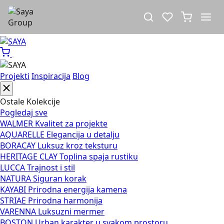
Projekti
Inspiracija
Blog
Ostale Kolekcije
Pogledaj sve
WALMER
Kvalitet za projekte
AQUARELLE
Elegancija u detalju
BORACAY
Luksuz kroz teksturu
HERITAGE CLAY
Toplina spaja rustiku
LUCCA
Trajnost i stil
NATURA
Siguran korak
KAYABI
Prirodna energija kamena
STRIAE
Prirodna harmonija
VARENNA
Luksuzni mermer
BOSTON
Urban karakter u svakom prostoru