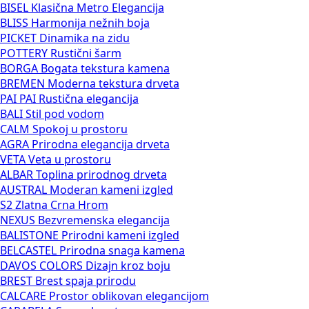
BISEL
Klasična Metro Elegancija
BLISS
Harmonija nežnih boja
PICKET
Dinamika na zidu
POTTERY
Rustični šarm
BORGA
Bogata tekstura kamena
BREMEN
Moderna tekstura drveta
PAI PAI
Rustična elegancija
BALI
Stil pod vodom
CALM
Spokoj u prostoru
AGRA
Prirodna elegancija drveta
VETA
Veta u prostoru
ALBAR
Toplina prirodnog drveta
AUSTRAL
Moderan kameni izgled
S2
Zlatna Crna Hrom
NEXUS
Bezvremenska elegancija
BALISTONE
Prirodni kameni izgled
BELCASTEL
Prirodna snaga kamena
DAVOS COLORS
Dizajn kroz boju
BREST
Brest spaja prirodu
CALCARE
Prostor oblikovan elegancijom