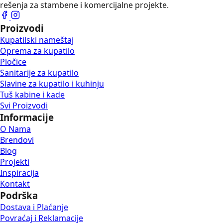
rešenja za stambene i komercijalne projekte.
Proizvodi
Kupatilski nameštaj
Oprema za kupatilo
Pločice
Sanitarije za kupatilo
Slavine za kupatilo i kuhinju
Tuš kabine i kade
Svi Proizvodi
Informacije
O Nama
Brendovi
Blog
Projekti
Inspiracija
Kontakt
Podrška
Dostava i Plaćanje
Povraćaj i Reklamacije