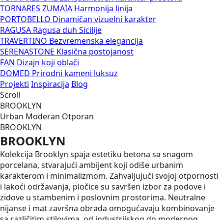
TORNARES ZUMAIA
Harmonija linija
PORTOBELLO
Dinamičan vizuelni karakter
RAGUSA
Ragusa duh Sicilije
TRAVERTINO
Bezvremenska elegancija
SERENASTONE
Klasična postojanost
FAN
Dizajn koji oblači
DOMED
Prirodni kameni luksuz
Projekti
Inspiracija
Blog
Scroll
BROOKLYN
Urban
Moderan
Otporan
BROOKLYN
BROOKLYN
Kolekcija Brooklyn spaja estetiku betona sa snagom
porcelana, stvarajući ambijent koji odiše
urbanim
karakterom i minimalizmom. Zahvaljujući
svojoj otpornosti
i lakoći održavanja,
pločice su savršen izbor za
podove i
zidove u stambenim
i poslovnim prostorima. Neutralne
nijanse
i mat završna obrada omogućavaju
kombinovanje
sa različitim stilovima, od
industrijskog do modernog.