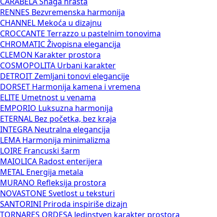
CARABELA
Snaga hrasta
RENNES
Bezvremenska harmonija
CHANNEL
Mekoća u dizajnu
CROCCANTE
Terrazzo u pastelnim tonovima
CHROMATIC
Živopisna elegancija
CLEMON
Karakter prostora
COSMOPOLITA
Urbani karakter
DETROIT
Zemljani tonovi elegancije
DORSET
Harmonija kamena i vremena
ELITE
Umetnost u venama
EMPORIO
Luksuzna harmonija
ETERNAL
Bez početka, bez kraja
INTEGRA
Neutralna elegancija
LEMA
Harmonija minimalizma
LOIRE
Francuski šarm
MAIOLICA
Radost enterijera
METAL
Energija metala
MURANO
Refleksija prostora
NOVASTONE
Svetlost u teksturi
SANTORINI
Priroda inspiriše dizajn
TORNARES ORDESA
Jedinstven karakter prostora