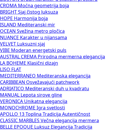
CROMA
Moćna geometrija boja
BRIGHT
Sjaj čistog luksuza
HOPE
Harmonija boja
ISLAND
Mediteranski mir
OCEAN
Svežina metro pločica
NUANCE
Karakter u nijansama
VELVET
Luksuzni sjaj
VIBE
Moderan energetski puls
AUSTRAL CREMA
Prirodna mermerna elegancija
LA BOHEME
Klasični dizajn
LISO FLAT
MEDITERRANEO
Mediteranska elegancija
CARIBBEAN
Osvežavajući patchwork
ADRIATICO
Mediteranski duh u kvadratu
MANUAL
Lepota sirove gline
VERONICA
Unikatna elegancija
MONOCHROME
Igra svetlosti
APOLLO 13
Toplina Tradicija Autentičnost
CLASSIC MARBLES
Večna elegancija mermera
BELLE EPOQUE
Luksuz Elegancija Tradicija