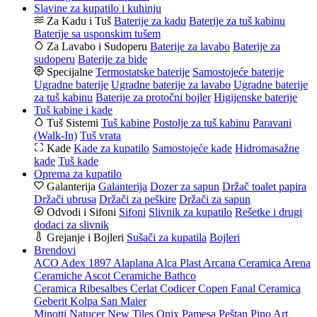
Slavine za kupatilo i kuhinju
Za Kadu i Tuš
Baterije za kadu
Baterije za tuš kabinu
Baterije sa usponskim tušem
Za Lavabo i Sudoperu
Baterije za lavabo
Baterije za
sudoperu
Baterije za bide
Specijalne
Termostatske baterije
Samostojeće baterije
Ugradne baterije
Ugradne baterije za lavabo
Ugradne baterije
za tuš kabinu
Baterije za protočni bojler
Higijenske baterije
Tuš kabine i kade
Tuš Sistemi
Tuš kabine
Postolje za tuš kabinu
Paravani
(Walk-In)
Tuš vrata
Kade
Kade za kupatilo
Samostojeće kade
Hidromasažne
kade
Tuš kade
Oprema za kupatilo
Galanterija
Galanterija
Dozer za sapun
Držač toalet papira
Držači ubrusa
Držači za peškire
Držači za sapun
Odvodi i Sifoni
Sifoni
Slivnik za kupatilo
Rešetke i drugi
dodaci za slivnik
Grejanje i Bojleri
Sušači za kupatila
Bojleri
Brendovi
ACO
Adex 1897
Alaplana
Alca Plast
Arcana Ceramica
Arena
Ceramiche
Ascot Ceramiche
Bathco
Ceramica Ribesalbes
Cerlat
Codicer
Copen
Fanal Ceramica
Geberit
Kolpa San
Maier
Minotti
Natucer
New Tiles
Onix
Pamesa
Peštan
Pino Art