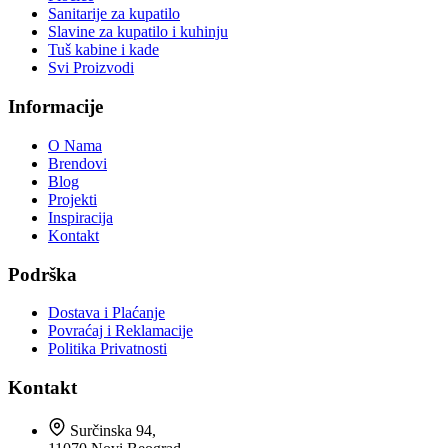
Sanitarije za kupatilo
Slavine za kupatilo i kuhinju
Tuš kabine i kade
Svi Proizvodi
Informacije
O Nama
Brendovi
Blog
Projekti
Inspiracija
Kontakt
Podrška
Dostava i Plaćanje
Povraćaj i Reklamacije
Politika Privatnosti
Kontakt
Surčinska 94,