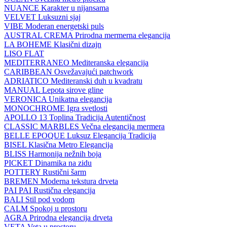
NUANCE
Karakter u nijansama
VELVET
Luksuzni sjaj
VIBE
Moderan energetski puls
AUSTRAL CREMA
Prirodna mermerna elegancija
LA BOHEME
Klasični dizajn
LISO FLAT
MEDITERRANEO
Mediteranska elegancija
CARIBBEAN
Osvežavajući patchwork
ADRIATICO
Mediteranski duh u kvadratu
MANUAL
Lepota sirove gline
VERONICA
Unikatna elegancija
MONOCHROME
Igra svetlosti
APOLLO 13
Toplina Tradicija Autentičnost
CLASSIC MARBLES
Večna elegancija mermera
BELLE EPOQUE
Luksuz Elegancija Tradicija
BISEL
Klasična Metro Elegancija
BLISS
Harmonija nežnih boja
PICKET
Dinamika na zidu
POTTERY
Rustični šarm
BREMEN
Moderna tekstura drveta
PAI PAI
Rustična elegancija
BALI
Stil pod vodom
CALM
Spokoj u prostoru
AGRA
Prirodna elegancija drveta
VETA
Veta u prostoru