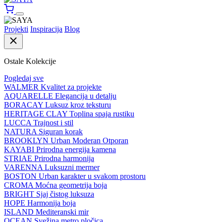
Projekti
Inspiracija
Blog
Ostale Kolekcije
Pogledaj sve
WALMER
Kvalitet za projekte
AQUARELLE
Elegancija u detalju
BORACAY
Luksuz kroz teksturu
HERITAGE CLAY
Toplina spaja rustiku
LUCCA
Trajnost i stil
NATURA
Siguran korak
BROOKLYN
Urban Moderan Otporan
KAYABI
Prirodna energija kamena
STRIAE
Prirodna harmonija
VARENNA
Luksuzni mermer
BOSTON
Urban karakter u svakom prostoru
CROMA
Moćna geometrija boja
BRIGHT
Sjaj čistog luksuza
HOPE
Harmonija boja
ISLAND
Mediteranski mir
OCEAN
Svežina metro pločica