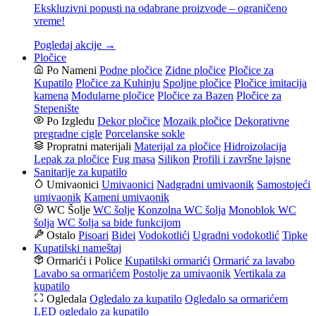
Ekskluzivni popusti na odabrane proizvode – ograničeno
vreme!
Pogledaj akcije →
Pločice
Po Nameni
Podne pločice
Zidne pločice
Pločice za
Kupatilo
Pločice za Kuhinju
Spoljne pločice
Pločice imitacija
kamena
Modularne pločice
Pločice za Bazen
Pločice za
Stepenište
Po Izgledu
Dekor pločice
Mozaik pločice
Dekorativne
pregradne cigle
Porcelanske sokle
Propratni materijali
Materijal za pločice
Hidroizolacija
Lepak za pločice
Fug masa
Silikon
Profili i završne lajsne
Sanitarije za kupatilo
Umivaonici
Umivaonici
Nadgradni umivaonik
Samostojeći
umivaonik
Kameni umivaonik
WC Šolje
WC šolje
Konzolna WC šolja
Monoblok WC
šolja
WC šolja sa bide funkcijom
Ostalo
Pisoari
Bidei
Vodokotlići
Ugradni vodokotlić
Tipke
Kupatilski nameštaj
Ormarići i Police
Kupatilski ormarići
Ormarić za lavabo
Lavabo sa ormarićem
Postolje za umivaonik
Vertikala za
kupatilo
Ogledala
Ogledalo za kupatilo
Ogledalo sa ormarićem
LED ogledalo za kupatilo