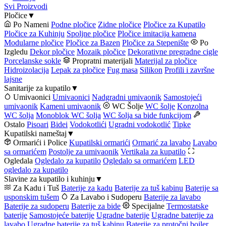
Svi Proizvodi
Pločice
▼
Po Nameni
Podne pločice
Zidne pločice
Pločice za Kupatilo
Pločice za Kuhinju
Spoljne pločice
Pločice imitacija kamena
Modularne pločice
Pločice za Bazen
Pločice za Stepenište
Po
Izgledu
Dekor pločice
Mozaik pločice
Dekorativne pregradne cigle
Porcelanske sokle
Propratni materijali
Materijal za pločice
Hidroizolacija
Lepak za pločice
Fug masa
Silikon
Profili i završne
lajsne
Sanitarije za kupatilo
▼
Umivaonici
Umivaonici
Nadgradni umivaonik
Samostojeći
umivaonik
Kameni umivaonik
WC Šolje
WC šolje
Konzolna
WC šolja
Monoblok WC šolja
WC šolja sa bide funkcijom
Ostalo
Pisoari
Bidei
Vodokotlići
Ugradni vodokotlić
Tipke
Kupatilski nameštaj
▼
Ormarići i Police
Kupatilski ormarići
Ormarić za lavabo
Lavabo
sa ormarićem
Postolje za umivaonik
Vertikala za kupatilo
Ogledala
Ogledalo za kupatilo
Ogledalo sa ormarićem
LED
ogledalo za kupatilo
Slavine za kupatilo i kuhinju
▼
Za Kadu i Tuš
Baterije za kadu
Baterije za tuš kabinu
Baterije sa
usponskim tušem
Za Lavabo i Sudoperu
Baterije za lavabo
Baterije za sudoperu
Baterije za bide
Specijalne
Termostatske
baterije
Samostojeće baterije
Ugradne baterije
Ugradne baterije za
lavabo
Ugradne baterije za tuš kabinu
Baterije za protočni bojler