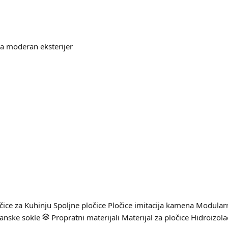
za moderan eksterijer
čice za Kuhinju
Spoljne pločice
Pločice imitacija kamena
Modularn
anske sokle
Propratni materijali
Materijal za pločice
Hidroizola