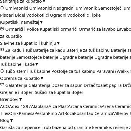
Sanitarije za kupatilo
▼
Umivaonici
Umivaonici
Nadgradni umivaonik
Samostojeći um
Pisoari
Bidei
Vodokotlići
Ugradni vodokotlić
Tipke
Kupatilski nameštaj
▼
Ormarići i Police
Kupatilski ormarići
Ormarić za lavabo
Lavabo
za kupatilo
Slavine za kupatilo i kuhinju
▼
Za Kadu i Tuš
Baterije za kadu
Baterije za tuš kabinu
Baterije 
baterije
Samostojeće baterije
Ugradne baterije
Ugradne baterije 
Tuš kabine i kade
▼
Tuš Sistemi
Tuš kabine
Postolje za tuš kabinu
Paravani (Walk-I
Oprema za kupatilo
▼
Galanterija
Galanterija
Dozer za sapun
Držač toalet papira
Drž
Grejanje i Bojleri
Sušači za kupatila
Bojleri
Brendovi
▼
ACO
Adex 1897
Alaplana
Alca Plast
Arcana Ceramica
Arena Cerami
Tiles
Onix
Pamesa
Peštan
Pino Art
Roca
Rosan
Tau Ceramica
Villeroy
Blog
▼
Gazišta za stepenice i rub bazena od granitne keramike: rešenje 