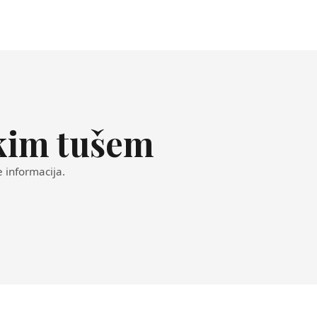
skim tušem
e informacija.