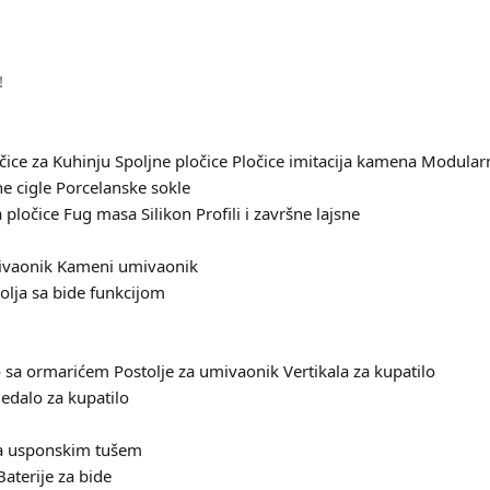
!
čice za Kuhinju
Spoljne pločice
Pločice imitacija kamena
Modularn
e cigle
Porcelanske sokle
 pločice
Fug masa
Silikon
Profili i završne lajsne
ivaonik
Kameni umivaonik
olja sa bide funkcijom
 sa ormarićem
Postolje za umivaonik
Vertikala za kupatilo
edalo za kupatilo
sa usponskim tušem
Baterije za bide