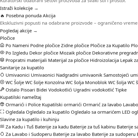
Kuratorski odabrani setovi proizvoda za svaki stil i prostor.
Istraži kolekcije →
🔥 Posebna ponuda
Akcija
Ekskluzivni popusti na odabrane proizvode – ograničeno vreme
Pogledaj akcije →
Pločice
Po Nameni
Podne pločice
Zidne pločice
Pločice za Kupatilo
Plo
Po Izgledu
Dekor pločice
Mozaik pločice
Dekorativne pregradn
Propratni materijali
Materijal za pločice
Hidroizolacija
Lepak za
Sanitarije za kupatilo
Umivaonici
Umivaonici
Nadgradni umivaonik
Samostojeći um
WC Šolje
WC šolje
Konzolna WC šolja
Monoblok WC šolja
WC š
Ostalo
Pisoari
Bidei
Vodokotlići
Ugradni vodokotlić
Tipke
Kupatilski nameštaj
Ormarići i Police
Kupatilski ormarići
Ormarić za lavabo
Lavabo
Ogledala
Ogledalo za kupatilo
Ogledalo sa ormarićem
LED ogl
Slavine za kupatilo i kuhinju
Za Kadu i Tuš
Baterije za kadu
Baterije za tuš kabinu
Baterije 
Za Lavabo i Sudoperu
Baterije za lavabo
Baterije za sudoperu