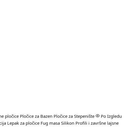
e pločice
Pločice za Bazen
Pločice za Stepenište
Po Izgledu
cija
Lepak za pločice
Fug masa
Silikon
Profili i završne lajsne