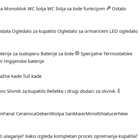
ja
Monoblok WC šolja
WC šolja sa bide funkcijom
Ostalo
edala
Ogledalo za kupatilo
Ogledalo sa ormarićem
LED ogledalo
terije za sudoperu
Baterije za bide
Specijalne
Termostatske
er
Higijenske baterije
ažne kade
Tuš kade
oni
Slivnik za kupatilo
Rešetke i drugi dodaci za slivnik
en
Fanal Ceramica
Geberit
Kolpa San
Maier
Minotti
Natucer
New
ti ulaganje?
Kako izgleda kompletan proces opremanja kupatila?