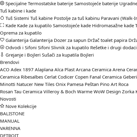
Specijalne
Termostatske baterije
Samostojeće baterije
Ugradne 
Tuš kabine i kade
Tuš Sistemi
Tuš kabine
Postolje za tuš kabinu
Paravani (Walk-I
Kade
Kade za kupatilo
Samostojeće kade
Hidromasažne kade
Oprema za kupatilo
Galanterija
Galanterija
Dozer za sapun
Držač toalet papira
Drž
Odvodi i Sifoni
Sifoni
Slivnik za kupatilo
Rešetke i drugi dodaci 
Grejanje i Bojleri
Sušači za kupatila
Bojleri
Brendovi
ACO
Adex 1897
Alaplana
Alca Plast
Arcana Ceramica
Arena Cer
Ceramica Ribesalbes
Cerlat
Codicer
Copen
Fanal Ceramica
Geber
Minotti
Natucer
New Tiles
Onix
Pamesa
Peštan
Pino Art
Roca
Rosan
Tau Ceramica
Villeroy & Boch
Warme
WoW Design
Zorka 
Novosti
Nove Kolekcije
BALISTONE
MANUAL
VARENNA
DETROIT