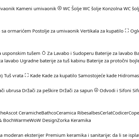
ivaonik
Kameni umivaonik
WC Šolje
WC šolje
Konzolna WC šol
 sa ormarićem
Postolje za umivaonik
Vertikala za kupatilo
Ogl
sa usponskim tušem
Za Lavabo i Sudoperu
Baterije za lavabo
Ba
za lavabo
Ugradne baterije za tuš kabinu
Baterije za protočni bojl
n)
Tuš vrata
Kade
Kade za kupatilo
Samostojeće kade
Hidromas
ači ubrusa
Držači za peškire
Držači za sapun
Odvodi i Sifoni
Sif
che
Ascot Ceramiche
Bathco
Ceramica Ribesalbes
Cerlat
Codicer
Cop
 & Boch
Warme
WoW Design
Zorka Keramika
za moderan eksterijer
Premium keramika i sanitarije: da li se ispla