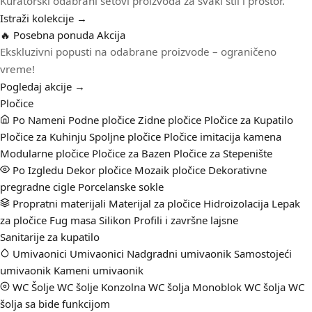
Kuratorski odabrani setovi proizvoda za svaki stil i prostor.
Istraži kolekcije →
🔥 Posebna ponuda
Akcija
Ekskluzivni popusti na odabrane proizvode – ograničeno
vreme!
Pogledaj akcije →
Pločice
Po Nameni
Podne pločice
Zidne pločice
Pločice za Kupatilo
Pločice za Kuhinju
Spoljne pločice
Pločice imitacija kamena
Modularne pločice
Pločice za Bazen
Pločice za Stepenište
Po Izgledu
Dekor pločice
Mozaik pločice
Dekorativne
pregradne cigle
Porcelanske sokle
Propratni materijali
Materijal za pločice
Hidroizolacija
Lepak
za pločice
Fug masa
Silikon
Profili i završne lajsne
Sanitarije za kupatilo
Umivaonici
Umivaonici
Nadgradni umivaonik
Samostojeći
umivaonik
Kameni umivaonik
WC Šolje
WC šolje
Konzolna WC šolja
Monoblok WC šolja
WC
šolja sa bide funkcijom