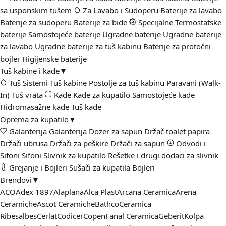
sa usponskim tušem
Za Lavabo i Sudoperu
Baterije za lavabo
Baterije za sudoperu
Baterije za bide
Specijalne
Termostatske
baterije
Samostojeće baterije
Ugradne baterije
Ugradne baterije
za lavabo
Ugradne baterije za tuš kabinu
Baterije za protočni
bojler
Higijenske baterije
Tuš kabine i kade
▼
Tuš Sistemi
Tuš kabine
Postolje za tuš kabinu
Paravani (Walk-
In)
Tuš vrata
Kade
Kade za kupatilo
Samostojeće kade
Hidromasažne kade
Tuš kade
Oprema za kupatilo
▼
Galanterija
Galanterija
Dozer za sapun
Držač toalet papira
Držači ubrusa
Držači za peškire
Držači za sapun
Odvodi i
Sifoni
Sifoni
Slivnik za kupatilo
Rešetke i drugi dodaci za slivnik
Grejanje i Bojleri
Sušači za kupatila
Bojleri
Brendovi
▼
ACO
Adex 1897
Alaplana
Alca Plast
Arcana Ceramica
Arena
Ceramiche
Ascot Ceramiche
Bathco
Ceramica
Ribesalbes
Cerlat
Codicer
Copen
Fanal Ceramica
Geberit
Kolpa