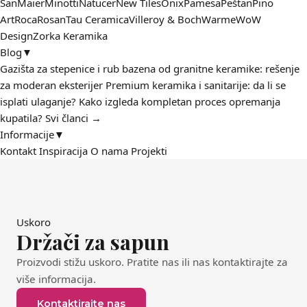
San
Maier
Minotti
Natucer
New Tiles
Onix
Pamesa
Peštan
Pino
Art
Roca
Rosan
Tau Ceramica
Villeroy & Boch
Warme
WoW
Design
Zorka Keramika
Blog
▼
Gazišta za stepenice i rub bazena od granitne keramike: rešenje
za moderan eksterijer
Premium keramika i sanitarije: da li se
isplati ulaganje?
Kako izgleda kompletan proces opremanja
kupatila?
Svi članci →
Informacije
▼
Kontakt
Inspiracija
O nama
Projekti
Uskoro
Držači za sapun
Proizvodi stižu uskoro. Pratite nas ili nas kontaktirajte za
više informacija.
Kontaktirajte nas