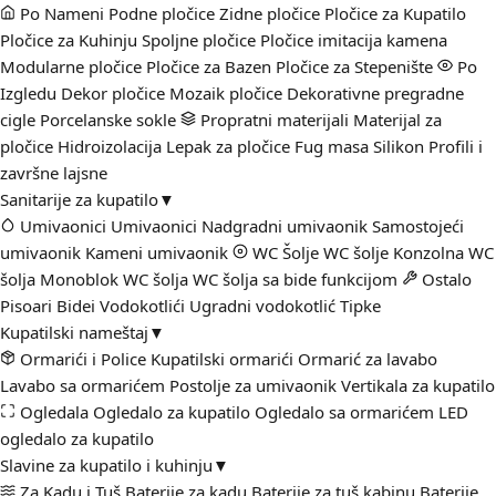
Po Nameni
Podne pločice
Zidne pločice
Pločice za Kupatilo
Pločice za Kuhinju
Spoljne pločice
Pločice imitacija kamena
Modularne pločice
Pločice za Bazen
Pločice za Stepenište
Po
Izgledu
Dekor pločice
Mozaik pločice
Dekorativne pregradne
cigle
Porcelanske sokle
Propratni materijali
Materijal za
pločice
Hidroizolacija
Lepak za pločice
Fug masa
Silikon
Profili i
završne lajsne
Sanitarije za kupatilo
▼
Umivaonici
Umivaonici
Nadgradni umivaonik
Samostojeći
umivaonik
Kameni umivaonik
WC Šolje
WC šolje
Konzolna WC
šolja
Monoblok WC šolja
WC šolja sa bide funkcijom
Ostalo
Pisoari
Bidei
Vodokotlići
Ugradni vodokotlić
Tipke
Kupatilski nameštaj
▼
Ormarići i Police
Kupatilski ormarići
Ormarić za lavabo
Lavabo sa ormarićem
Postolje za umivaonik
Vertikala za kupatilo
Ogledala
Ogledalo za kupatilo
Ogledalo sa ormarićem
LED
ogledalo za kupatilo
Slavine za kupatilo i kuhinju
▼
Za Kadu i Tuš
Baterije za kadu
Baterije za tuš kabinu
Baterije