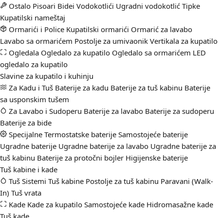
Ostalo
Pisoari
Bidei
Vodokotlići
Ugradni vodokotlić
Tipke
Kupatilski nameštaj
Ormarići i Police
Kupatilski ormarići
Ormarić za lavabo
Lavabo sa ormarićem
Postolje za umivaonik
Vertikala za kupatilo
Ogledala
Ogledalo za kupatilo
Ogledalo sa ormarićem
LED
ogledalo za kupatilo
Slavine za kupatilo i kuhinju
Za Kadu i Tuš
Baterije za kadu
Baterije za tuš kabinu
Baterije
sa usponskim tušem
Za Lavabo i Sudoperu
Baterije za lavabo
Baterije za sudoperu
Baterije za bide
Specijalne
Termostatske baterije
Samostojeće baterije
Ugradne baterije
Ugradne baterije za lavabo
Ugradne baterije za
tuš kabinu
Baterije za protočni bojler
Higijenske baterije
Tuš kabine i kade
Tuš Sistemi
Tuš kabine
Postolje za tuš kabinu
Paravani (Walk-
In)
Tuš vrata
Kade
Kade za kupatilo
Samostojeće kade
Hidromasažne kade
Tuš kade