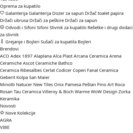
Oprema za kupatilo
Galanterija
Galanterija
Dozer za sapun
Držač toalet papira
Držači ubrusa
Držači za peškire
Držači za sapun
Odvodi i Sifoni
Sifoni
Slivnik za kupatilo
Rešetke i drugi dodaci
za slivnik
Grejanje i Bojleri
Sušači za kupatila
Bojleri
Brendovi
ACO
Adex 1897
Alaplana
Alca Plast
Arcana Ceramica
Arena
Ceramiche
Ascot Ceramiche
Bathco
Ceramica Ribesalbes
Cerlat
Codicer
Copen
Fanal Ceramica
Geberit
Kolpa San
Maier
Minotti
Natucer
New Tiles
Onix
Pamesa
Peštan
Pino Art
Roca
Rosan
Tau Ceramica
Villeroy & Boch
Warme
WoW Design
Zorka
Keramika
Novosti
Nove Kolekcije
AGRA
VIBE