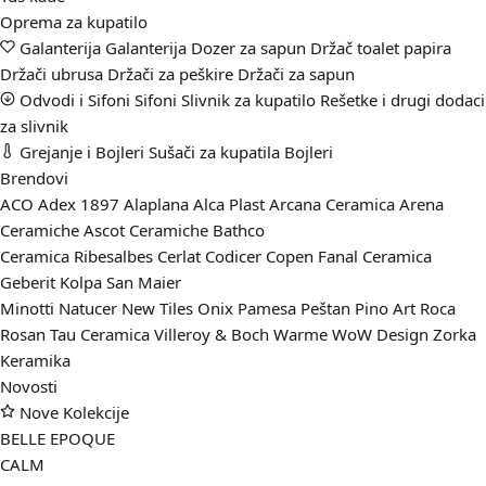
Oprema za kupatilo
Galanterija
Galanterija
Dozer za sapun
Držač toalet papira
Držači ubrusa
Držači za peškire
Držači za sapun
Odvodi i Sifoni
Sifoni
Slivnik za kupatilo
Rešetke i drugi dodaci
za slivnik
Grejanje i Bojleri
Sušači za kupatila
Bojleri
Brendovi
ACO
Adex 1897
Alaplana
Alca Plast
Arcana Ceramica
Arena
Ceramiche
Ascot Ceramiche
Bathco
Ceramica Ribesalbes
Cerlat
Codicer
Copen
Fanal Ceramica
Geberit
Kolpa San
Maier
Minotti
Natucer
New Tiles
Onix
Pamesa
Peštan
Pino Art
Roca
Rosan
Tau Ceramica
Villeroy & Boch
Warme
WoW Design
Zorka
Keramika
Novosti
Nove Kolekcije
BELLE EPOQUE
CALM