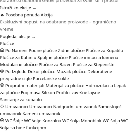
Kuratorski odabrani setovi proizvoda za svaki stil i prostor.
Istraži kolekcije →
🔥 Posebna ponuda
Akcija
Ekskluzivni popusti na odabrane proizvode – ograničeno
vreme!
Pogledaj akcije →
Pločice
Po Nameni
Podne pločice
Zidne pločice
Pločice za Kupatilo
Pločice za Kuhinju
Spoljne pločice
Pločice imitacija kamena
Modularne pločice
Pločice za Bazen
Pločice za Stepenište
Po Izgledu
Dekor pločice
Mozaik pločice
Dekorativne
pregradne cigle
Porcelanske sokle
Propratni materijali
Materijal za pločice
Hidroizolacija
Lepak
za pločice
Fug masa
Silikon
Profili i završne lajsne
Sanitarije za kupatilo
Umivaonici
Umivaonici
Nadgradni umivaonik
Samostojeći
umivaonik
Kameni umivaonik
WC Šolje
WC šolje
Konzolna WC šolja
Monoblok WC šolja
WC
šolja sa bide funkcijom