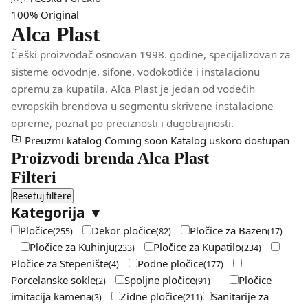
100%
Original
Alca Plast
Češki proizvođač osnovan 1998. godine, specijalizovan za
sisteme odvodnje, sifone, vodokotliće i instalacionu
opremu za kupatila. Alca Plast je jedan od vodećih
evropskih brendova u segmentu skrivene instalacione
opreme, poznat po preciznosti i dugotrajnosti.
Preuzmi katalog
Coming soon
Katalog uskoro dostupan
Proizvodi brenda Alca Plast
Filteri
Resetuj filtere
Kategorija
▼
Pločice
Dekor pločice
Pločice za Bazen
(255)
(82)
(17)
Pločice za Kuhinju
Pločice za Kupatilo
(233)
(234)
Pločice za Stepenište
Podne pločice
(4)
(177)
Porcelanske sokle
Spoljne pločice
Pločice
(2)
(91)
imitacija kamena
Zidne pločice
Sanitarije za
(3)
(211)