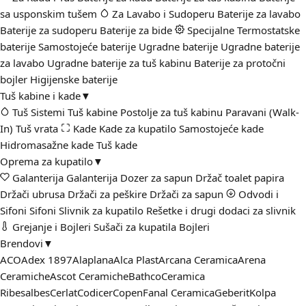
sa usponskim tušem
Za Lavabo i Sudoperu
Baterije za lavabo
Baterije za sudoperu
Baterije za bide
Specijalne
Termostatske
baterije
Samostojeće baterije
Ugradne baterije
Ugradne baterije
za lavabo
Ugradne baterije za tuš kabinu
Baterije za protočni
bojler
Higijenske baterije
Tuš kabine i kade
▼
Tuš Sistemi
Tuš kabine
Postolje za tuš kabinu
Paravani (Walk-
In)
Tuš vrata
Kade
Kade za kupatilo
Samostojeće kade
Hidromasažne kade
Tuš kade
Oprema za kupatilo
▼
Galanterija
Galanterija
Dozer za sapun
Držač toalet papira
Držači ubrusa
Držači za peškire
Držači za sapun
Odvodi i
Sifoni
Sifoni
Slivnik za kupatilo
Rešetke i drugi dodaci za slivnik
Grejanje i Bojleri
Sušači za kupatila
Bojleri
Brendovi
▼
ACO
Adex 1897
Alaplana
Alca Plast
Arcana Ceramica
Arena
Ceramiche
Ascot Ceramiche
Bathco
Ceramica
Ribesalbes
Cerlat
Codicer
Copen
Fanal Ceramica
Geberit
Kolpa