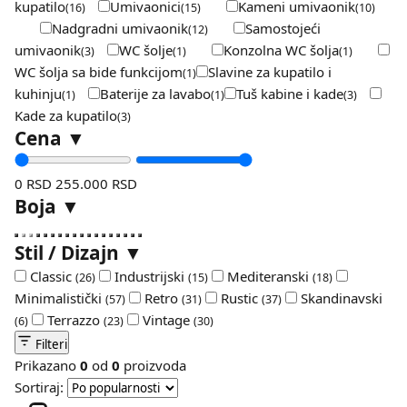
kupatilo
Umivaonici
Kameni umivaonik
(16)
(15)
(10)
Nadgradni umivaonik
Samostojeći
(12)
umivaonik
WC šolje
Konzolna WC šolja
(3)
(1)
(1)
WC šolja sa bide funkcijom
Slavine za kupatilo i
(1)
kuhinju
Baterije za lavabo
Tuš kabine i kade
(1)
(1)
(3)
Kade za kupatilo
(3)
Cena
▼
0 RSD
255.000 RSD
Boja
▼
Stil / Dizajn
▼
Classic
Industrijski
Mediteranski
(26)
(15)
(18)
Minimalistički
Retro
Rustic
Skandinavski
(57)
(31)
(37)
Terrazzo
Vintage
(6)
(23)
(30)
Filteri
Prikazano
0
od
0
proizvoda
Sortiraj: