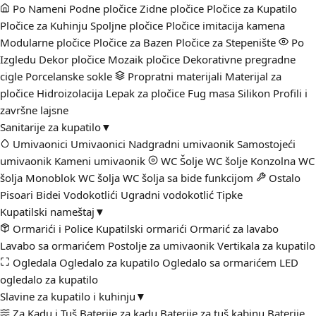
Po Nameni
Podne pločice
Zidne pločice
Pločice za Kupatilo
Pločice za Kuhinju
Spoljne pločice
Pločice imitacija kamena
Modularne pločice
Pločice za Bazen
Pločice za Stepenište
Po
Izgledu
Dekor pločice
Mozaik pločice
Dekorativne pregradne
cigle
Porcelanske sokle
Propratni materijali
Materijal za
pločice
Hidroizolacija
Lepak za pločice
Fug masa
Silikon
Profili i
završne lajsne
Sanitarije za kupatilo
▼
Umivaonici
Umivaonici
Nadgradni umivaonik
Samostojeći
umivaonik
Kameni umivaonik
WC Šolje
WC šolje
Konzolna WC
šolja
Monoblok WC šolja
WC šolja sa bide funkcijom
Ostalo
Pisoari
Bidei
Vodokotlići
Ugradni vodokotlić
Tipke
Kupatilski nameštaj
▼
Ormarići i Police
Kupatilski ormarići
Ormarić za lavabo
Lavabo sa ormarićem
Postolje za umivaonik
Vertikala za kupatilo
Ogledala
Ogledalo za kupatilo
Ogledalo sa ormarićem
LED
ogledalo za kupatilo
Slavine za kupatilo i kuhinju
▼
Za Kadu i Tuš
Baterije za kadu
Baterije za tuš kabinu
Baterije