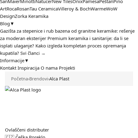
San
Maier
Minotti
Natucer
New Tiles
Onix
Pamesa
Peštan
Pino
Art
Roca
Rosan
Tau Ceramica
Villeroy & Boch
Warme
WoW
Design
Zorka Keramika
Blog
▼
Gazišta za stepenice i rub bazena od granitne keramike: rešenje
za moderan eksterijer
Premium keramika i sanitarije: da li se
isplati ulaganje?
Kako izgleda kompletan proces opremanja
kupatila?
Svi članci →
Informacije
▼
Kontakt
Inspiracija
O nama
Projekti
Početna
›
Brendovi
›
Alca Plast
Ovlaščeni distributer
🇨🇿 Češka
Poreklo