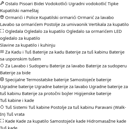
Ostalo
Pisoari
Bidei
Vodokotlići
Ugradni vodokotlić
Tipke
Kupatilski nameštaj
Ormarići i Police
Kupatilski ormarići
Ormarić za lavabo
Lavabo sa ormarićem
Postolje za umivaonik
Vertikala za kupatilo
Ogledala
Ogledalo za kupatilo
Ogledalo sa ormarićem
LED
ogledalo za kupatilo
Slavine za kupatilo i kuhinju
Za Kadu i Tuš
Baterije za kadu
Baterije za tuš kabinu
Baterije
sa usponskim tušem
Za Lavabo i Sudoperu
Baterije za lavabo
Baterije za sudoperu
Baterije za bide
Specijalne
Termostatske baterije
Samostojeće baterije
Ugradne baterije
Ugradne baterije za lavabo
Ugradne baterije za
tuš kabinu
Baterije za protočni bojler
Higijenske baterije
Tuš kabine i kade
Tuš Sistemi
Tuš kabine
Postolje za tuš kabinu
Paravani (Walk-
In)
Tuš vrata
Kade
Kade za kupatilo
Samostojeće kade
Hidromasažne kade
Tuš kade