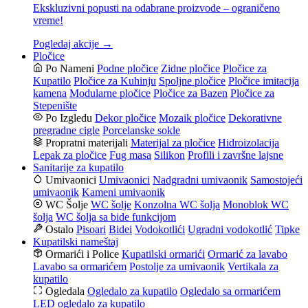
Ekskluzivni popusti na odabrane proizvode – ograničeno
vreme!
Pogledaj akcije →
Pločice
Po Nameni
Podne pločice
Zidne pločice
Pločice za
Kupatilo
Pločice za Kuhinju
Spoljne pločice
Pločice imitacija
kamena
Modularne pločice
Pločice za Bazen
Pločice za
Stepenište
Po Izgledu
Dekor pločice
Mozaik pločice
Dekorativne
pregradne cigle
Porcelanske sokle
Propratni materijali
Materijal za pločice
Hidroizolacija
Lepak za pločice
Fug masa
Silikon
Profili i završne lajsne
Sanitarije za kupatilo
Umivaonici
Umivaonici
Nadgradni umivaonik
Samostojeći
umivaonik
Kameni umivaonik
WC Šolje
WC šolje
Konzolna WC šolja
Monoblok WC
šolja
WC šolja sa bide funkcijom
Ostalo
Pisoari
Bidei
Vodokotlići
Ugradni vodokotlić
Tipke
Kupatilski nameštaj
Ormarići i Police
Kupatilski ormarići
Ormarić za lavabo
Lavabo sa ormarićem
Postolje za umivaonik
Vertikala za
kupatilo
Ogledala
Ogledalo za kupatilo
Ogledalo sa ormarićem
LED ogledalo za kupatilo