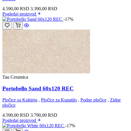
4.590,00
RSD
3.390,00
RSD
Pogledaj
proizvod
-17%
Tau Ceramica
Portobello Sand 60x120 REC
Pločice za Kuhinju
,
Pločice za Kupatilo
,
Podne pločice
,
Zidne
pločice
4.590,00
RSD
3.790,00
RSD
Pogledaj
proizvod
-17%