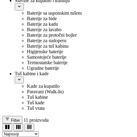
Slavine za kupatilo i kuhinju
Baterije sa usponskim tušem
Baterije za bide
Baterije za kadu
Baterije za lavabo
Baterije za protočni bojler
Baterije za sudoperu
Baterije za tuš kabinu
Higijenske baterije
Samostojeće baterije
Termostatske baterije
Ugradne baterije
Tuš kabine i kade
Kade za kupatilo
Paravani (Walk-In)
Tuš kabine
Tuš kade
Tuš vrata
11
proizvoda
Filter