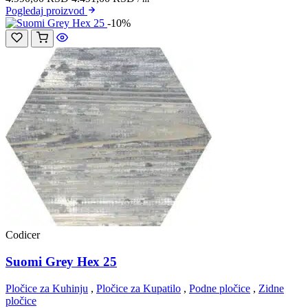
Pogledaj
proizvod
-10%
Codicer
Suomi Grey Hex 25
Pločice za Kuhinju
,
Pločice za Kupatilo
,
Podne pločice
,
Zidne
pločice