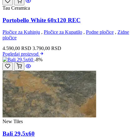
Tau Ceramica
Portobello White 60x120 REC
Pločice za Kuhinju
,
Pločice za Kupatilo
,
Podne pločice
,
Zidne
pločice
4.590,00
RSD
3.790,00
RSD
Pogledaj
proizvod
-8%
New Tiles
Bali 29,5x60