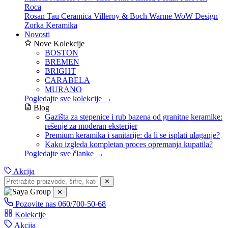
Roca
Rosan
Tau Ceramica
Villeroy & Boch
Warme
WoW Design
Zorka Keramika
Novosti
Nove Kolekcije
BOSTON
BREMEN
BRIGHT
CARABELA
MURANO
Pogledajte sve kolekcije →
Blog
Gazišta za stepenice i rub bazena od granitne keramike:
rešenje za moderan eksterijer
Premium keramika i sanitarije: da li se isplati ulaganje?
Kako izgleda kompletan proces opremanja kupatila?
Pogledajte sve članke →
Akcija
✕
✕
Pozovite nas
060/700-50-68
Kolekcije
Akcija