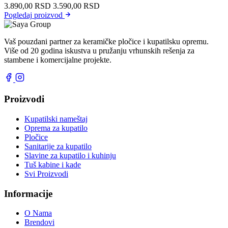
3.890,00
RSD
3.590,00
RSD
Pogledaj
proizvod
Vaš pouzdani partner za keramičke pločice i kupatilsku opremu.
Više od 20 godina iskustva u pružanju vrhunskih rešenja za
stambene i komercijalne projekte.
Proizvodi
Kupatilski nameštaj
Oprema za kupatilo
Pločice
Sanitarije za kupatilo
Slavine za kupatilo i kuhinju
Tuš kabine i kade
Svi Proizvodi
Informacije
O Nama
Brendovi