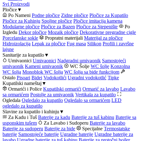
Svi Proizvodi
Pločice
▼
Po Nameni
Podne pločice
Zidne pločice
Pločice za Kupatilo
Pločice za Kuhinju
Spoljne pločice
Pločice imitacija kamena
Modularne pločice
Pločice za Bazen
Pločice za Stepenište
Po
Izgledu
Dekor pločice
Mozaik pločice
Dekorativne pregradne cigle
Porcelanske sokle
Propratni materijali
Materijal za pločice
Hidroizolacija
Lepak za pločice
Fug masa
Silikon
Profili i završne
lajsne
Sanitarije za kupatilo
▼
Umivaonici
Umivaonici
Nadgradni umivaonik
Samostojeći
umivaonik
Kameni umivaonik
WC Šolje
WC šolje
Konzolna
WC šolja
Monoblok WC šolja
WC šolja sa bide funkcijom
Ostalo
Pisoari
Bidei
Vodokotlići
Ugradni vodokotlić
Tipke
Kupatilski nameštaj
▼
Ormarići i Police
Kupatilski ormarići
Ormarić za lavabo
Lavabo
sa ormarićem
Postolje za umivaonik
Vertikala za kupatilo
Ogledala
Ogledalo za kupatilo
Ogledalo sa ormarićem
LED
ogledalo za kupatilo
Slavine za kupatilo i kuhinju
▼
Za Kadu i Tuš
Baterije za kadu
Baterije za tuš kabinu
Baterije sa
usponskim tušem
Za Lavabo i Sudoperu
Baterije za lavabo
Baterije za sudoperu
Baterije za bide
Specijalne
Termostatske
baterije
Samostojeće baterije
Ugradne baterije
Ugradne baterije za
lavabo
Ugradne baterije za tuš kabinu
Baterije za protočni bojler