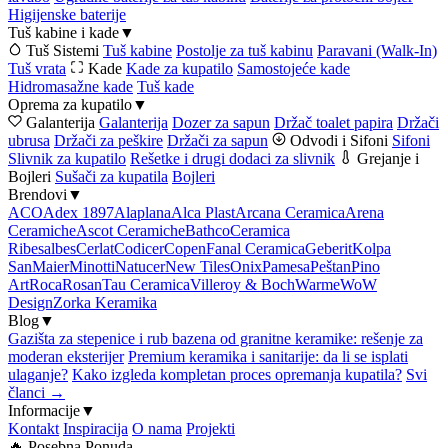
Higijenske baterije
Tuš kabine i kade
▼
Tuš Sistemi
Tuš kabine
Postolje za tuš kabinu
Paravani (Walk-In)
Tuš vrata
Kade
Kade za kupatilo
Samostojeće kade
Hidromasažne kade
Tuš kade
Oprema za kupatilo
▼
Galanterija
Galanterija
Dozer za sapun
Držač toalet papira
Držači
ubrusa
Držači za peškire
Držači za sapun
Odvodi i Sifoni
Sifoni
Slivnik za kupatilo
Rešetke i drugi dodaci za slivnik
Grejanje i
Bojleri
Sušači za kupatila
Bojleri
Brendovi
▼
ACO
Adex 1897
Alaplana
Alca Plast
Arcana Ceramica
Arena
Ceramiche
Ascot Ceramiche
Bathco
Ceramica
Ribesalbes
Cerlat
Codicer
Copen
Fanal Ceramica
Geberit
Kolpa
San
Maier
Minotti
Natucer
New Tiles
Onix
Pamesa
Peštan
Pino
Art
Roca
Rosan
Tau Ceramica
Villeroy & Boch
Warme
WoW
Design
Zorka Keramika
Blog
▼
Gazišta za stepenice i rub bazena od granitne keramike: rešenje za
moderan eksterijer
Premium keramika i sanitarije: da li se isplati
ulaganje?
Kako izgleda kompletan proces opremanja kupatila?
Svi
članci →
Informacije
▼
Kontakt
Inspiracija
O nama
Projekti
🔥 Posebna Ponuda