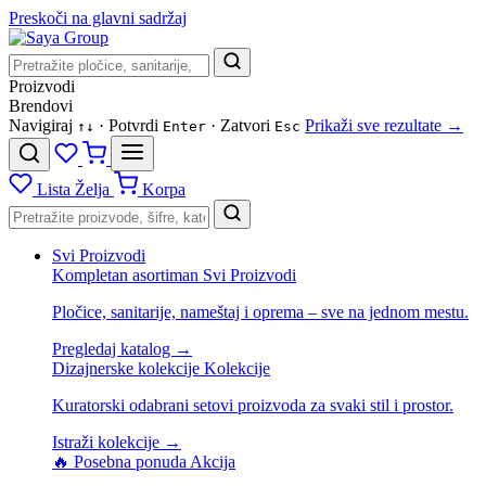
Preskoči na glavni sadržaj
Proizvodi
Brendovi
Navigiraj
· Potvrdi
· Zatvori
Prikaži sve rezultate →
↑
↓
Enter
Esc
Lista Želja
Korpa
Svi Proizvodi
Kompletan asortiman
Svi Proizvodi
Pločice, sanitarije, nameštaj i oprema – sve na jednom mestu.
Pregledaj katalog →
Dizajnerske kolekcije
Kolekcije
Kuratorski odabrani setovi proizvoda za svaki stil i prostor.
Istraži kolekcije →
🔥 Posebna ponuda
Akcija