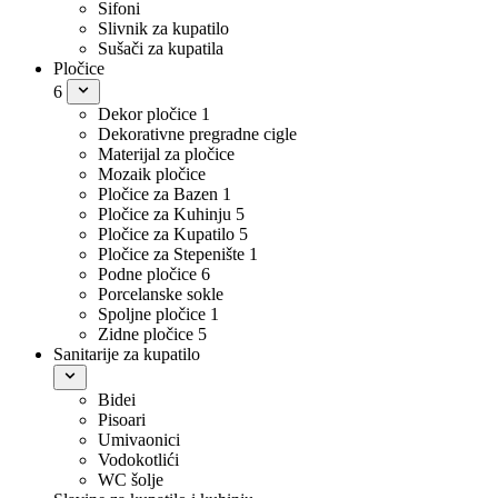
Sifoni
Slivnik za kupatilo
Sušači za kupatila
Pločice
6
Dekor pločice
1
Dekorativne pregradne cigle
Materijal za pločice
Mozaik pločice
Pločice za Bazen
1
Pločice za Kuhinju
5
Pločice za Kupatilo
5
Pločice za Stepenište
1
Podne pločice
6
Porcelanske sokle
Spoljne pločice
1
Zidne pločice
5
Sanitarije za kupatilo
Bidei
Pisoari
Umivaonici
Vodokotlići
WC šolje