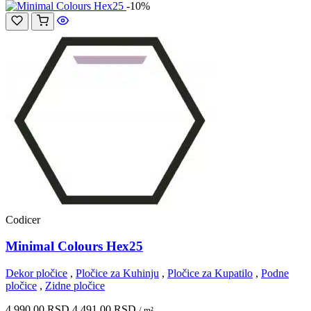
-10%
Codicer
Minimal Colours Hex25
Dekor pločice
,
Pločice za Kuhinju
,
Pločice za Kupatilo
,
Podne
pločice
,
Zidne pločice
4.990,00
RSD
4.491,00
RSD
/ m²