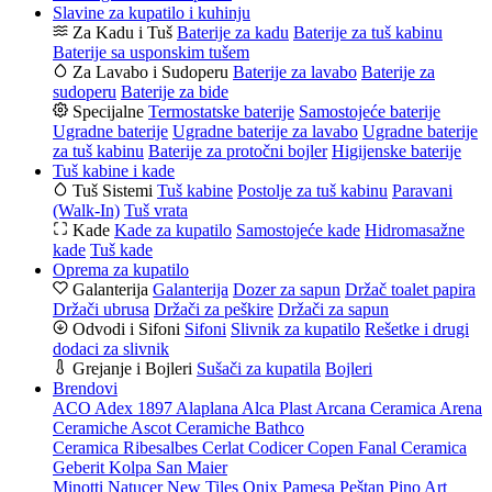
Slavine za kupatilo i kuhinju
Za Kadu i Tuš
Baterije za kadu
Baterije za tuš kabinu
Baterije sa usponskim tušem
Za Lavabo i Sudoperu
Baterije za lavabo
Baterije za
sudoperu
Baterije za bide
Specijalne
Termostatske baterije
Samostojeće baterije
Ugradne baterije
Ugradne baterije za lavabo
Ugradne baterije
za tuš kabinu
Baterije za protočni bojler
Higijenske baterije
Tuš kabine i kade
Tuš Sistemi
Tuš kabine
Postolje za tuš kabinu
Paravani
(Walk-In)
Tuš vrata
Kade
Kade za kupatilo
Samostojeće kade
Hidromasažne
kade
Tuš kade
Oprema za kupatilo
Galanterija
Galanterija
Dozer za sapun
Držač toalet papira
Držači ubrusa
Držači za peškire
Držači za sapun
Odvodi i Sifoni
Sifoni
Slivnik za kupatilo
Rešetke i drugi
dodaci za slivnik
Grejanje i Bojleri
Sušači za kupatila
Bojleri
Brendovi
ACO
Adex 1897
Alaplana
Alca Plast
Arcana Ceramica
Arena
Ceramiche
Ascot Ceramiche
Bathco
Ceramica Ribesalbes
Cerlat
Codicer
Copen
Fanal Ceramica
Geberit
Kolpa San
Maier
Minotti
Natucer
New Tiles
Onix
Pamesa
Peštan
Pino Art