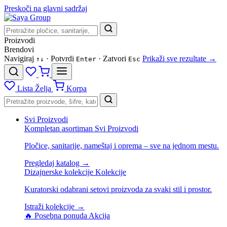
Preskoči na glavni sadržaj
Proizvodi
Brendovi
Navigiraj
· Potvrdi
· Zatvori
Prikaži sve rezultate →
↑
↓
Enter
Esc
Lista Želja
Korpa
Svi Proizvodi
Kompletan asortiman
Svi Proizvodi
Pločice, sanitarije, nameštaj i oprema – sve na jednom mestu.
Pregledaj katalog →
Dizajnerske kolekcije
Kolekcije
Kuratorski odabrani setovi proizvoda za svaki stil i prostor.
Istraži kolekcije →
🔥 Posebna ponuda
Akcija