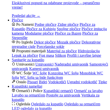
Ekskluzivni popusti na odabrane proizvode – ograničeno
vreme!
Pogledaj akcije →
Pločice
Po Nameni
Podne pločice
Zidne pločice
Pločice za
Kupatilo
Pločice za Kuhinju
Spoljne pločice
Pločice imitacija
kamena
Modularne pločice
Pločice za Bazen
Pločice za
Stepenište
Po Izgledu
Dekor pločice
Mozaik pločice
Dekorativne
pregradne cigle
Porcelanske sokle
Propratni materijali
Materijal za pločice
Hidroizolacija
Lepak za pločice
Fug masa
Silikon
Profili i završne lajsne
Sanitarije za kupatilo
Umivaonici
Umivaonici
Nadgradni umivaonik
Samostojeći
umivaonik
Kameni umivaonik
WC Šolje
WC šolje
Konzolna WC šolja
Monoblok WC
šolja
WC šolja sa bide funkcijom
Ostalo
Pisoari
Bidei
Vodokotlići
Ugradni vodokotlić
Tipke
Kupatilski nameštaj
Ormarići i Police
Kupatilski ormarići
Ormarić za lavabo
Lavabo sa ormarićem
Postolje za umivaonik
Vertikala za
kupatilo
Ogledala
Ogledalo za kupatilo
Ogledalo sa ormarićem
LED ogledalo za kupatilo