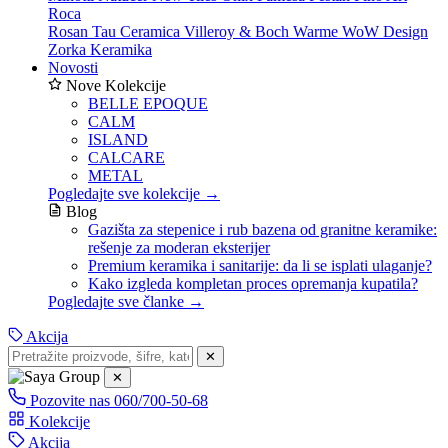
Roca
Rosan
Tau Ceramica
Villeroy & Boch
Warme
WoW Design
Zorka Keramika
Novosti
Nove Kolekcije
BELLE EPOQUE
CALM
ISLAND
CALCARE
METAL
Pogledajte sve kolekcije →
Blog
Gazišta za stepenice i rub bazena od granitne keramike:
rešenje za moderan eksterijer
Premium keramika i sanitarije: da li se isplati ulaganje?
Kako izgleda kompletan proces opremanja kupatila?
Pogledajte sve članke →
Akcija
✕
✕
Pozovite nas
060/700-50-68
Kolekcije
Akcija