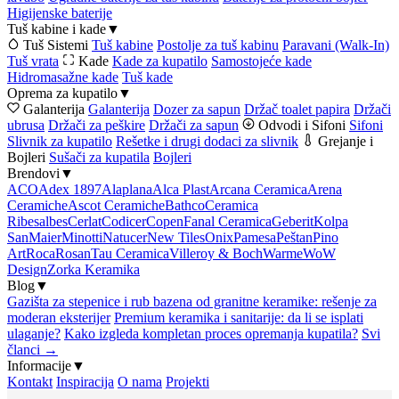
Higijenske baterije
Tuš kabine i kade
▼
Tuš Sistemi
Tuš kabine
Postolje za tuš kabinu
Paravani (Walk-In)
Tuš vrata
Kade
Kade za kupatilo
Samostojeće kade
Hidromasažne kade
Tuš kade
Oprema za kupatilo
▼
Galanterija
Galanterija
Dozer za sapun
Držač toalet papira
Držači
ubrusa
Držači za peškire
Držači za sapun
Odvodi i Sifoni
Sifoni
Slivnik za kupatilo
Rešetke i drugi dodaci za slivnik
Grejanje i
Bojleri
Sušači za kupatila
Bojleri
Brendovi
▼
ACO
Adex 1897
Alaplana
Alca Plast
Arcana Ceramica
Arena
Ceramiche
Ascot Ceramiche
Bathco
Ceramica
Ribesalbes
Cerlat
Codicer
Copen
Fanal Ceramica
Geberit
Kolpa
San
Maier
Minotti
Natucer
New Tiles
Onix
Pamesa
Peštan
Pino
Art
Roca
Rosan
Tau Ceramica
Villeroy & Boch
Warme
WoW
Design
Zorka Keramika
Blog
▼
Gazišta za stepenice i rub bazena od granitne keramike: rešenje za
moderan eksterijer
Premium keramika i sanitarije: da li se isplati
ulaganje?
Kako izgleda kompletan proces opremanja kupatila?
Svi
članci →
Informacije
▼
Kontakt
Inspiracija
O nama
Projekti