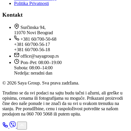
Politika Privatnosti
Kontakt
Surčinska 94,
11070 Novi Beograd
+381 60/700-50-68
+381 60/700-56-17
+381 60/700-56-18
office@sayagroup.rs
Pon–Pet: 08:00–19:00
Subota: 08:00–14:00
Nedelja: neradni dan
© 2026 Saya Group. Sva prava zadržana.
Trudimo se da svi podaci na sajtu budu tačni i ažurni, ali greške u
opisima, cenama ili fotografijama su moguće. Prikazani proizvodi
čine deo naše ponude i ne znači da su svi u svakom trenutku na
stanju. Pre porudžbine, cenu i raspoloživost potvrdite sa našom
prodajom na 060 700 5068 ili putem upita.