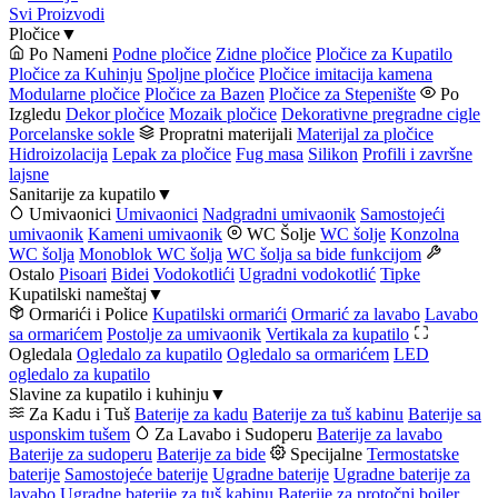
Svi Proizvodi
Pločice
▼
Po Nameni
Podne pločice
Zidne pločice
Pločice za Kupatilo
Pločice za Kuhinju
Spoljne pločice
Pločice imitacija kamena
Modularne pločice
Pločice za Bazen
Pločice za Stepenište
Po
Izgledu
Dekor pločice
Mozaik pločice
Dekorativne pregradne cigle
Porcelanske sokle
Propratni materijali
Materijal za pločice
Hidroizolacija
Lepak za pločice
Fug masa
Silikon
Profili i završne
lajsne
Sanitarije za kupatilo
▼
Umivaonici
Umivaonici
Nadgradni umivaonik
Samostojeći
umivaonik
Kameni umivaonik
WC Šolje
WC šolje
Konzolna
WC šolja
Monoblok WC šolja
WC šolja sa bide funkcijom
Ostalo
Pisoari
Bidei
Vodokotlići
Ugradni vodokotlić
Tipke
Kupatilski nameštaj
▼
Ormarići i Police
Kupatilski ormarići
Ormarić za lavabo
Lavabo
sa ormarićem
Postolje za umivaonik
Vertikala za kupatilo
Ogledala
Ogledalo za kupatilo
Ogledalo sa ormarićem
LED
ogledalo za kupatilo
Slavine za kupatilo i kuhinju
▼
Za Kadu i Tuš
Baterije za kadu
Baterije za tuš kabinu
Baterije sa
usponskim tušem
Za Lavabo i Sudoperu
Baterije za lavabo
Baterije za sudoperu
Baterije za bide
Specijalne
Termostatske
baterije
Samostojeće baterije
Ugradne baterije
Ugradne baterije za
lavabo
Ugradne baterije za tuš kabinu
Baterije za protočni bojler