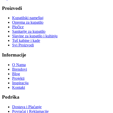
Proizvodi
Kupatilski nameštaj
Oprema za kupatilo
Pločice
Sanitarije za kupatilo
Slavine za kupatilo i kuhinju
Tuš kabine i kade
Svi Proizvodi
Informacije
O Nama
Brendovi
Blog
Projekti
Inspiracija
Kontakt
Podrška
Dostava i Plaćanje
Povraćaj i Reklamacije