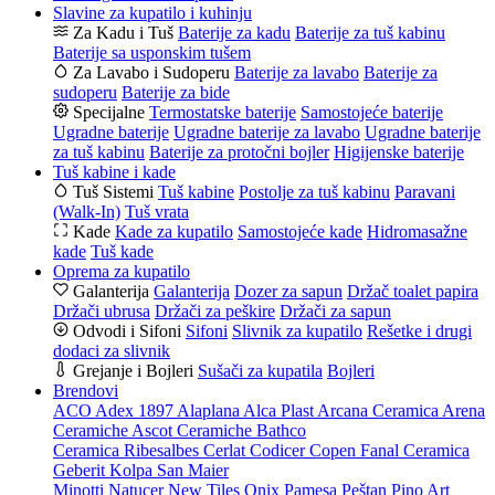
Slavine za kupatilo i kuhinju
Za Kadu i Tuš
Baterije za kadu
Baterije za tuš kabinu
Baterije sa usponskim tušem
Za Lavabo i Sudoperu
Baterije za lavabo
Baterije za
sudoperu
Baterije za bide
Specijalne
Termostatske baterije
Samostojeće baterije
Ugradne baterije
Ugradne baterije za lavabo
Ugradne baterije
za tuš kabinu
Baterije za protočni bojler
Higijenske baterije
Tuš kabine i kade
Tuš Sistemi
Tuš kabine
Postolje za tuš kabinu
Paravani
(Walk-In)
Tuš vrata
Kade
Kade za kupatilo
Samostojeće kade
Hidromasažne
kade
Tuš kade
Oprema za kupatilo
Galanterija
Galanterija
Dozer za sapun
Držač toalet papira
Držači ubrusa
Držači za peškire
Držači za sapun
Odvodi i Sifoni
Sifoni
Slivnik za kupatilo
Rešetke i drugi
dodaci za slivnik
Grejanje i Bojleri
Sušači za kupatila
Bojleri
Brendovi
ACO
Adex 1897
Alaplana
Alca Plast
Arcana Ceramica
Arena
Ceramiche
Ascot Ceramiche
Bathco
Ceramica Ribesalbes
Cerlat
Codicer
Copen
Fanal Ceramica
Geberit
Kolpa San
Maier
Minotti
Natucer
New Tiles
Onix
Pamesa
Peštan
Pino Art