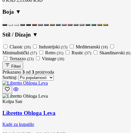
0 RSD
255.000 RSD
Boja
▼
Stil / Dizajn
▼
Classic
Industrijski
Mediteranski
(26)
(15)
(18)
Minimalistički
Retro
Rustic
Skandinavski
(57)
(31)
(37)
(6)
Terrazzo
Vintage
(23)
(30)
Filteri
Prikazano
3
od
3
proizvoda
Sortiraj:
Kolpa San
Libretto Obloga Leva
Kade za kupatilo