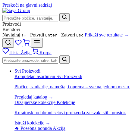
Preskoči na glavni sadržaj
Proizvodi
Brendovi
Navigiraj
· Potvrdi
· Zatvori
Prikaži sve rezultate →
↑
↓
Enter
Esc
Lista Želja
Korpa
Svi Proizvodi
Kompletan asortiman
Svi Proizvodi
Pločice, sanitarije, nameštaj i oprema – sve na jednom mestu.
Pregledaj katalog →
Dizajnerske kolekcije
Kolekcije
Kuratorski odabrani setovi proizvoda za svaki stil i prostor.
Istraži kolekcije →
🔥 Posebna ponuda
Akcija