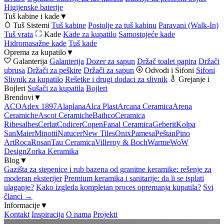
Higijenske baterije
Tuš kabine i kade
▼
Tuš Sistemi
Tuš kabine
Postolje za tuš kabinu
Paravani (Walk-In)
Tuš vrata
Kade
Kade za kupatilo
Samostojeće kade
Hidromasažne kade
Tuš kade
Oprema za kupatilo
▼
Galanterija
Galanterija
Dozer za sapun
Držač toalet papira
Držači
ubrusa
Držači za peškire
Držači za sapun
Odvodi i Sifoni
Sifoni
Slivnik za kupatilo
Rešetke i drugi dodaci za slivnik
Grejanje i
Bojleri
Sušači za kupatila
Bojleri
Brendovi
▼
ACO
Adex 1897
Alaplana
Alca Plast
Arcana Ceramica
Arena
Ceramiche
Ascot Ceramiche
Bathco
Ceramica
Ribesalbes
Cerlat
Codicer
Copen
Fanal Ceramica
Geberit
Kolpa
San
Maier
Minotti
Natucer
New Tiles
Onix
Pamesa
Peštan
Pino
Art
Roca
Rosan
Tau Ceramica
Villeroy & Boch
Warme
WoW
Design
Zorka Keramika
Blog
▼
Gazišta za stepenice i rub bazena od granitne keramike: rešenje za
moderan eksterijer
Premium keramika i sanitarije: da li se isplati
ulaganje?
Kako izgleda kompletan proces opremanja kupatila?
Svi
članci →
Informacije
▼
Kontakt
Inspiracija
O nama
Projekti