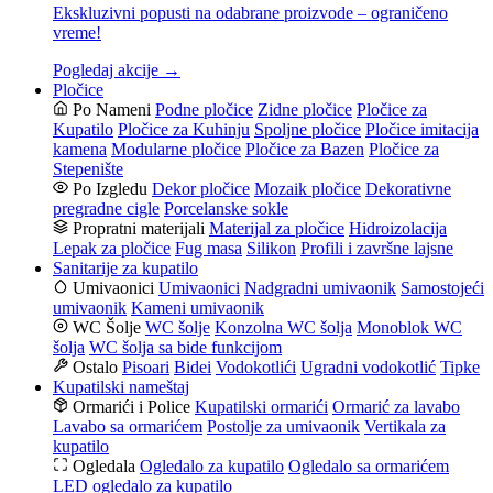
Ekskluzivni popusti na odabrane proizvode – ograničeno
vreme!
Pogledaj akcije →
Pločice
Po Nameni
Podne pločice
Zidne pločice
Pločice za
Kupatilo
Pločice za Kuhinju
Spoljne pločice
Pločice imitacija
kamena
Modularne pločice
Pločice za Bazen
Pločice za
Stepenište
Po Izgledu
Dekor pločice
Mozaik pločice
Dekorativne
pregradne cigle
Porcelanske sokle
Propratni materijali
Materijal za pločice
Hidroizolacija
Lepak za pločice
Fug masa
Silikon
Profili i završne lajsne
Sanitarije za kupatilo
Umivaonici
Umivaonici
Nadgradni umivaonik
Samostojeći
umivaonik
Kameni umivaonik
WC Šolje
WC šolje
Konzolna WC šolja
Monoblok WC
šolja
WC šolja sa bide funkcijom
Ostalo
Pisoari
Bidei
Vodokotlići
Ugradni vodokotlić
Tipke
Kupatilski nameštaj
Ormarići i Police
Kupatilski ormarići
Ormarić za lavabo
Lavabo sa ormarićem
Postolje za umivaonik
Vertikala za
kupatilo
Ogledala
Ogledalo za kupatilo
Ogledalo sa ormarićem
LED ogledalo za kupatilo