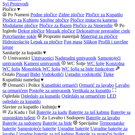
Svi Proizvodi
Pločice
▼
Po Nameni
Podne pločice
Zidne pločice
Pločice za Kupatilo
Pločice za Kuhinju
Spoljne pločice
Pločice imitacija kamena
Modularne pločice
Pločice za Bazen
Pločice za Stepenište
Po
Izgledu
Dekor pločice
Mozaik pločice
Dekorativne pregradne cigle
Porcelanske sokle
Propratni materijali
Materijal za pločice
Hidroizolacija
Lepak za pločice
Fug masa
Silikon
Profili i završne
lajsne
Sanitarije za kupatilo
▼
Umivaonici
Umivaonici
Nadgradni umivaonik
Samostojeći
umivaonik
Kameni umivaonik
WC Šolje
WC šolje
Konzolna
WC šolja
Monoblok WC šolja
WC šolja sa bide funkcijom
Ostalo
Pisoari
Bidei
Vodokotlići
Ugradni vodokotlić
Tipke
Kupatilski nameštaj
▼
Ormarići i Police
Kupatilski ormarići
Ormarić za lavabo
Lavabo
sa ormarićem
Postolje za umivaonik
Vertikala za kupatilo
Ogledala
Ogledalo za kupatilo
Ogledalo sa ormarićem
LED
ogledalo za kupatilo
Slavine za kupatilo i kuhinju
▼
Za Kadu i Tuš
Baterije za kadu
Baterije za tuš kabinu
Baterije sa
usponskim tušem
Za Lavabo i Sudoperu
Baterije za lavabo
Baterije za sudoperu
Baterije za bide
Specijalne
Termostatske
baterije
Samostojeće baterije
Ugradne baterije
Ugradne baterije za
lavabo
Ugradne baterije za tuš kabinu
Baterije za protočni bojler