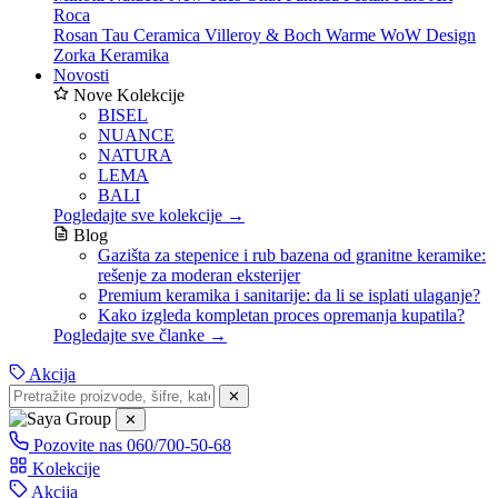
Roca
Rosan
Tau Ceramica
Villeroy & Boch
Warme
WoW Design
Zorka Keramika
Novosti
Nove Kolekcije
BISEL
NUANCE
NATURA
LEMA
BALI
Pogledajte sve kolekcije →
Blog
Gazišta za stepenice i rub bazena od granitne keramike:
rešenje za moderan eksterijer
Premium keramika i sanitarije: da li se isplati ulaganje?
Kako izgleda kompletan proces opremanja kupatila?
Pogledajte sve članke →
Akcija
✕
✕
Pozovite nas
060/700-50-68
Kolekcije
Akcija