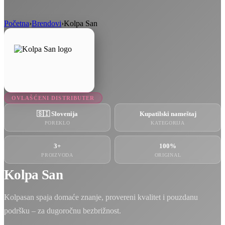
Početna
›
Brendovi
›
Kolpa San
OVLAŠĆENI DISTRIBUTER
🇸🇮 Slovenija
Kupatilski nameštaj
POREKLO
KATEGORIJA
3+
100%
PROIZVODA
ORIGINAL
Kolpa San
Kolpasan spaja domaće znanje, provereni kvalitet i pouzdanu
podršku – za dugoročnu bezbrižnost.