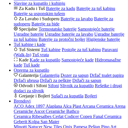
Slavine za kupatilo i kuhinju
Za Kadu i Tuš
Baterije za kadu
Baterije za tuš kabinu
Baterije sa usponskim tušem
Za Lavabo i Sudoperu
Baterije za lavabo
Baterije za
sudoperu
Baterije za bide
Specijalne
Termostatske baterije
Samostojeće baterije
Ugradne baterije
Ugradne baterije za lavabo
Ugradne baterije
za tuš kabinu
Baterije za protočni bojler
Higijenske baterije
Tuš kabine i kade
Tuš Sistemi
Tuš kabine
Postolje za tuš kabinu
Paravani
(Walk-In)
Tuš vrata
Kade
Kade za kupatilo
Samostojeće kade
Hidromasažne
kade
Tuš kade
Oprema za kupatilo
Galanterija
Galanterija
Dozer za sapun
Držač toalet papira
Držači ubrusa
Držači za peškire
Držači za sapun
Odvodi i Sifoni
Sifoni
Slivnik za kupatilo
Rešetke i drugi
dodaci za slivnik
Grejanje i Bojleri
Sušači za kupatila
Bojleri
Brendovi
ACO
Adex 1897
Alaplana
Alca Plast
Arcana Ceramica
Arena
Ceramiche
Ascot Ceramiche
Bathco
Ceramica Ribesalbes
Cerlat
Codicer
Copen
Fanal Ceramica
Geberit
Kolpa San
Maier
Minotti
Natucer
New Tiles
Onix
Pamesa
Peštan
Pino Art