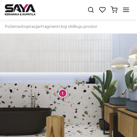
Početna
›
Inspiracija
›
Fragmenti koji oblikuju prostor
1