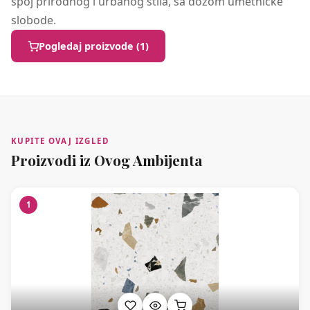
spoj prirodnog i urbanog stila, sa dozom umetničke
slobode.
Pogledaj proizvode (1)
KUPITE OVAJ IZGLED
Proizvodi iz Ovog Ambijenta
1