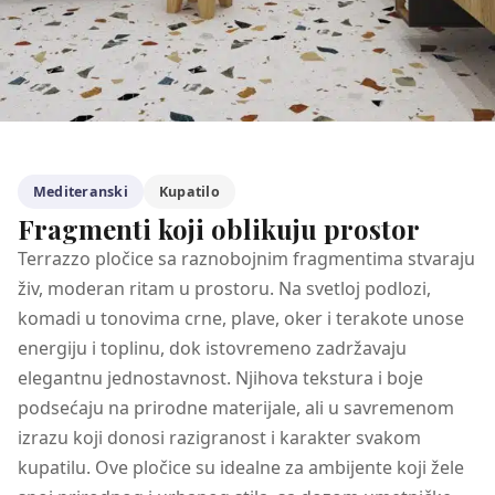
Mediteranski
Kupatilo
Fragmenti koji oblikuju prostor
Terrazzo pločice sa raznobojnim fragmentima stvaraju
živ, moderan ritam u prostoru. Na svetloj podlozi,
komadi u tonovima crne, plave, oker i terakote unose
energiju i toplinu, dok istovremeno zadržavaju
elegantnu jednostavnost. Njihova tekstura i boje
podsećaju na prirodne materijale, ali u savremenom
izrazu koji donosi razigranost i karakter svakom
kupatilu. Ove pločice su idealne za ambijente koji žele