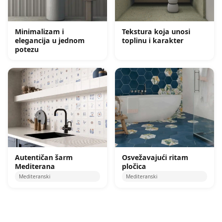
Minimalizam i
Tekstura koja unosi
elegancija u jednom
toplinu i karakter
potezu
Autentičan šarm
Osvežavajući ritam
Mediterana
pločica
Mediteranski
Mediteranski