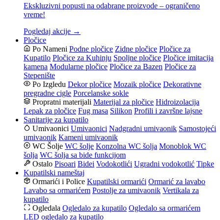
Ekskluzivni popusti na odabrane proizvode – ograničeno
vreme!
Pogledaj akcije →
Pločice
Po Nameni
Podne pločice
Zidne pločice
Pločice za
Kupatilo
Pločice za Kuhinju
Spoljne pločice
Pločice imitacija
kamena
Modularne pločice
Pločice za Bazen
Pločice za
Stepenište
Po Izgledu
Dekor pločice
Mozaik pločice
Dekorativne
pregradne cigle
Porcelanske sokle
Propratni materijali
Materijal za pločice
Hidroizolacija
Lepak za pločice
Fug masa
Silikon
Profili i završne lajsne
Sanitarije za kupatilo
Umivaonici
Umivaonici
Nadgradni umivaonik
Samostojeći
umivaonik
Kameni umivaonik
WC Šolje
WC šolje
Konzolna WC šolja
Monoblok WC
šolja
WC šolja sa bide funkcijom
Ostalo
Pisoari
Bidei
Vodokotlići
Ugradni vodokotlić
Tipke
Kupatilski nameštaj
Ormarići i Police
Kupatilski ormarići
Ormarić za lavabo
Lavabo sa ormarićem
Postolje za umivaonik
Vertikala za
kupatilo
Ogledala
Ogledalo za kupatilo
Ogledalo sa ormarićem
LED ogledalo za kupatilo