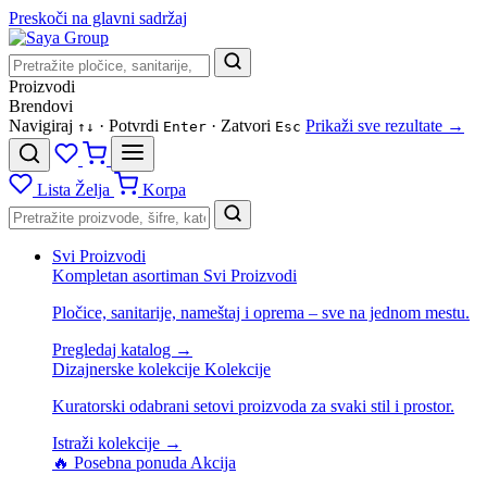
Preskoči na glavni sadržaj
Proizvodi
Brendovi
Navigiraj
· Potvrdi
· Zatvori
Prikaži sve rezultate →
↑
↓
Enter
Esc
Lista Želja
Korpa
Svi Proizvodi
Kompletan asortiman
Svi Proizvodi
Pločice, sanitarije, nameštaj i oprema – sve na jednom mestu.
Pregledaj katalog →
Dizajnerske kolekcije
Kolekcije
Kuratorski odabrani setovi proizvoda za svaki stil i prostor.
Istraži kolekcije →
🔥 Posebna ponuda
Akcija