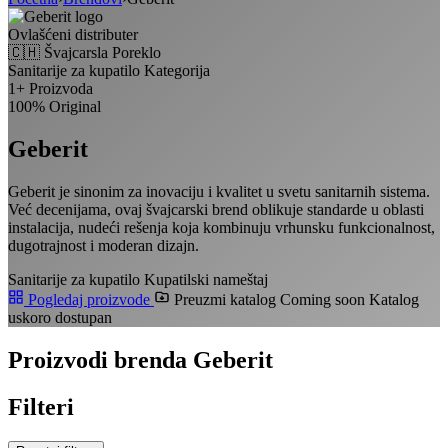
Ovlašćeni distributer
🇨🇭 Švajcarsla
Poreklo
Sanitarije za kupatilo
Kategorija
1+
Proizvoda
100%
Original
Geberit
Geberit je sinonim za inovaciju i kvalitet u svetu sanitarnih sistema.
Već decenijama, ovaj švajcarski brend oblikuje standarde u oblasti
instalacija, nudeći rešenja koja kombinuju vrhunsku funkcionalnost,
dugotrajnost i moderan dizajn.
Sanitarije za kupatilo
Kupatilski nameštaj
Pogledaj proizvode
Preuzmi katalog
Coming soon
Katalog
uskoro dostupan
Proizvodi brenda Geberit
Filteri