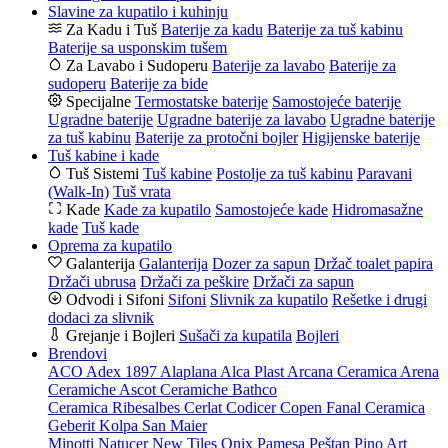
Slavine za kupatilo i kuhinju
Za Kadu i Tuš
Baterije za kadu
Baterije za tuš kabinu
Baterije sa usponskim tušem
Za Lavabo i Sudoperu
Baterije za lavabo
Baterije za
sudoperu
Baterije za bide
Specijalne
Termostatske baterije
Samostojeće baterije
Ugradne baterije
Ugradne baterije za lavabo
Ugradne baterije
za tuš kabinu
Baterije za protočni bojler
Higijenske baterije
Tuš kabine i kade
Tuš Sistemi
Tuš kabine
Postolje za tuš kabinu
Paravani
(Walk-In)
Tuš vrata
Kade
Kade za kupatilo
Samostojeće kade
Hidromasažne
kade
Tuš kade
Oprema za kupatilo
Galanterija
Galanterija
Dozer za sapun
Držač toalet papira
Držači ubrusa
Držači za peškire
Držači za sapun
Odvodi i Sifoni
Sifoni
Slivnik za kupatilo
Rešetke i drugi
dodaci za slivnik
Grejanje i Bojleri
Sušači za kupatila
Bojleri
Brendovi
ACO
Adex 1897
Alaplana
Alca Plast
Arcana Ceramica
Arena
Ceramiche
Ascot Ceramiche
Bathco
Ceramica Ribesalbes
Cerlat
Codicer
Copen
Fanal Ceramica
Geberit
Kolpa San
Maier
Minotti
Natucer
New Tiles
Onix
Pamesa
Peštan
Pino Art