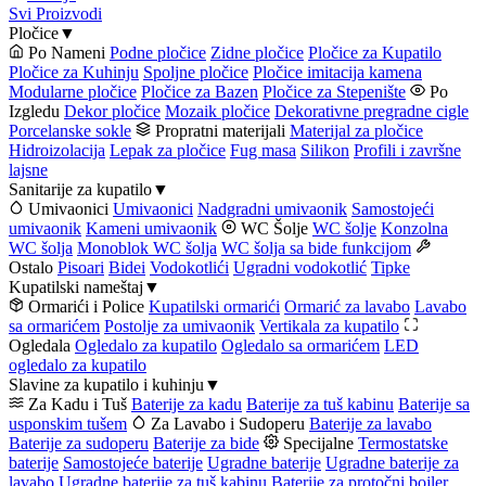
Svi Proizvodi
Pločice
▼
Po Nameni
Podne pločice
Zidne pločice
Pločice za Kupatilo
Pločice za Kuhinju
Spoljne pločice
Pločice imitacija kamena
Modularne pločice
Pločice za Bazen
Pločice za Stepenište
Po
Izgledu
Dekor pločice
Mozaik pločice
Dekorativne pregradne cigle
Porcelanske sokle
Propratni materijali
Materijal za pločice
Hidroizolacija
Lepak za pločice
Fug masa
Silikon
Profili i završne
lajsne
Sanitarije za kupatilo
▼
Umivaonici
Umivaonici
Nadgradni umivaonik
Samostojeći
umivaonik
Kameni umivaonik
WC Šolje
WC šolje
Konzolna
WC šolja
Monoblok WC šolja
WC šolja sa bide funkcijom
Ostalo
Pisoari
Bidei
Vodokotlići
Ugradni vodokotlić
Tipke
Kupatilski nameštaj
▼
Ormarići i Police
Kupatilski ormarići
Ormarić za lavabo
Lavabo
sa ormarićem
Postolje za umivaonik
Vertikala za kupatilo
Ogledala
Ogledalo za kupatilo
Ogledalo sa ormarićem
LED
ogledalo za kupatilo
Slavine za kupatilo i kuhinju
▼
Za Kadu i Tuš
Baterije za kadu
Baterije za tuš kabinu
Baterije sa
usponskim tušem
Za Lavabo i Sudoperu
Baterije za lavabo
Baterije za sudoperu
Baterije za bide
Specijalne
Termostatske
baterije
Samostojeće baterije
Ugradne baterije
Ugradne baterije za
lavabo
Ugradne baterije za tuš kabinu
Baterije za protočni bojler