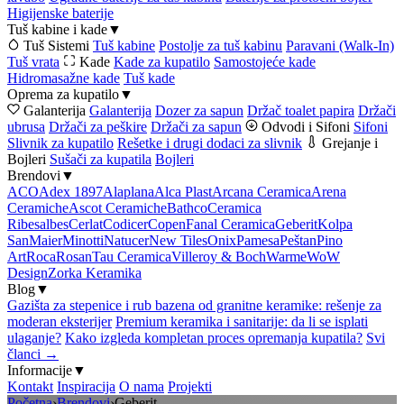
Higijenske baterije
Tuš kabine i kade
▼
Tuš Sistemi
Tuš kabine
Postolje za tuš kabinu
Paravani (Walk-In)
Tuš vrata
Kade
Kade za kupatilo
Samostojeće kade
Hidromasažne kade
Tuš kade
Oprema za kupatilo
▼
Galanterija
Galanterija
Dozer za sapun
Držač toalet papira
Držači
ubrusa
Držači za peškire
Držači za sapun
Odvodi i Sifoni
Sifoni
Slivnik za kupatilo
Rešetke i drugi dodaci za slivnik
Grejanje i
Bojleri
Sušači za kupatila
Bojleri
Brendovi
▼
ACO
Adex 1897
Alaplana
Alca Plast
Arcana Ceramica
Arena
Ceramiche
Ascot Ceramiche
Bathco
Ceramica
Ribesalbes
Cerlat
Codicer
Copen
Fanal Ceramica
Geberit
Kolpa
San
Maier
Minotti
Natucer
New Tiles
Onix
Pamesa
Peštan
Pino
Art
Roca
Rosan
Tau Ceramica
Villeroy & Boch
Warme
WoW
Design
Zorka Keramika
Blog
▼
Gazišta za stepenice i rub bazena od granitne keramike: rešenje za
moderan eksterijer
Premium keramika i sanitarije: da li se isplati
ulaganje?
Kako izgleda kompletan proces opremanja kupatila?
Svi
članci →
Informacije
▼
Kontakt
Inspiracija
O nama
Projekti
Početna
›
Brendovi
›
Geberit