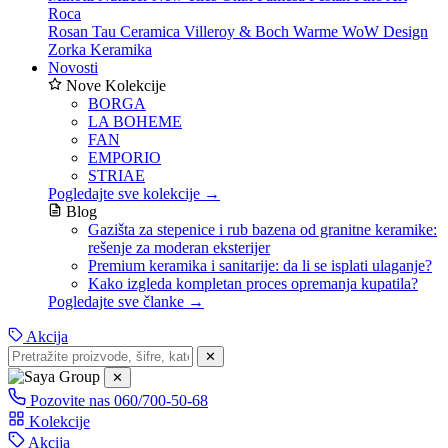
Roca
Rosan
Tau Ceramica
Villeroy & Boch
Warme
WoW Design
Zorka Keramika
Novosti
Nove Kolekcije
BORGA
LA BOHEME
FAN
EMPORIO
STRIAE
Pogledajte sve kolekcije →
Blog
Gazišta za stepenice i rub bazena od granitne keramike:
rešenje za moderan eksterijer
Premium keramika i sanitarije: da li se isplati ulaganje?
Kako izgleda kompletan proces opremanja kupatila?
Pogledajte sve članke →
Akcija
✕
✕
Pozovite nas
060/700-50-68
Kolekcije
Akcija