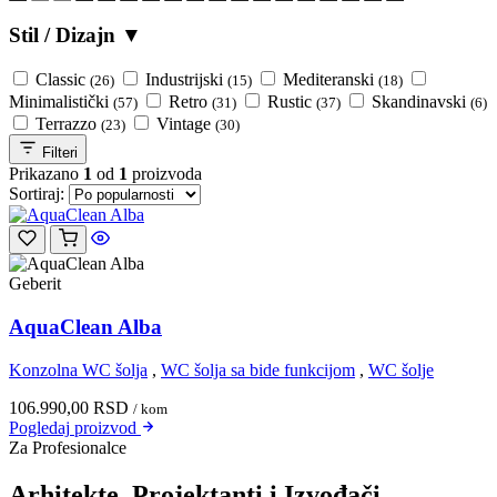
Stil / Dizajn
▼
Classic
Industrijski
Mediteranski
(26)
(15)
(18)
Minimalistički
Retro
Rustic
Skandinavski
(57)
(31)
(37)
(6)
Terrazzo
Vintage
(23)
(30)
Filteri
Prikazano
1
od
1
proizvoda
Sortiraj:
Geberit
AquaClean Alba
Konzolna WC šolja
,
WC šolja sa bide funkcijom
,
WC šolje
106.990,00
RSD
/ kom
Pogledaj
proizvod
Za Profesionalce
Arhitekte, Projektanti i Izvođači