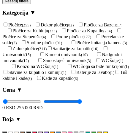
Resetuj filtere
Kategorija
▼
Pločice
Dekor pločice
Pločice za Bazen
(255)
(82)
(17)
Pločice za Kuhinju
Pločice za Kupatilo
(233)
(234)
Pločice za Stepenište
Podne pločice
Porcelanske
(4)
(177)
sokle
Spoljne pločice
Pločice imitacija kamena
(2)
(91)
(3)
Zidne pločice
Sanitarije za kupatilo
(211)
(16)
Umivaonici
Kameni umivaonik
Nadgradni
(15)
(10)
umivaonik
Samostojeći umivaonik
WC šolje
(12)
(3)
(1)
Konzolna WC šolja
WC šolja sa bide funkcijom
(1)
(1)
Slavine za kupatilo i kuhinju
Baterije za lavabo
Tuš
(1)
(1)
kabine i kade
Kade za kupatilo
(3)
(3)
Cena
▼
0 RSD
255.000 RSD
Boja
▼