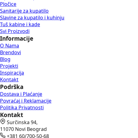
Pločice
Sanitarije za kupatilo
Slavine za kupatilo i kuhinju
Tuš kabine i kade
Svi Proizvodi
Informacije
O Nama
Brendovi
Blog
Projekti
Inspiracija
Kontakt
Podrška
Dostava i Plaćanje
Povraćaj i Reklamacije
Politika Privatnosti
Kontakt
Surčinska 94,
11070 Novi Beograd
+381 60/700-50-68