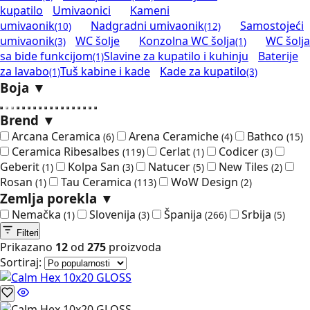
kupatilo
Umivaonici
Kameni
umivaonik
Nadgradni umivaonik
Samostojeći
(10)
(12)
umivaonik
WC šolje
Konzolna WC šolja
WC šolja
(3)
(1)
sa bide funkcijom
Slavine za kupatilo i kuhinju
Baterije
(1)
za lavabo
Tuš kabine i kade
Kade za kupatilo
(1)
(3)
Boja
▼
Brend
▼
Arcana Ceramica
Arena Ceramiche
Bathco
(6)
(4)
(15)
Ceramica Ribesalbes
Cerlat
Codicer
(119)
(1)
(3)
Geberit
Kolpa San
Natucer
New Tiles
(1)
(3)
(5)
(2)
Rosan
Tau Ceramica
WoW Design
(1)
(113)
(2)
Zemlja porekla
▼
Nemačka
Slovenija
Španija
Srbija
(1)
(3)
(266)
(5)
Filteri
Prikazano
12
od
275
proizvoda
Sortiraj: