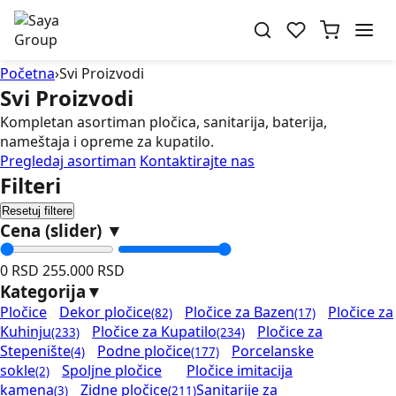
Početna
›
Svi Proizvodi
Svi Proizvodi
Kompletan asortiman pločica, sanitarija, baterija,
nameštaja i opreme za kupatilo.
Pregledaj asortiman
Kontaktirajte nas
Filteri
Resetuj filtere
Cena (slider)
▼
0 RSD
255.000 RSD
Kategorija
▼
Pločice
Dekor pločice
Pločice za Bazen
Pločice za
(82)
(17)
Kuhinju
Pločice za Kupatilo
Pločice za
(233)
(234)
Stepenište
Podne pločice
Porcelanske
(4)
(177)
sokle
Spoljne pločice
Pločice imitacija
(2)
kamena
Zidne pločice
Sanitarije za
(3)
(211)