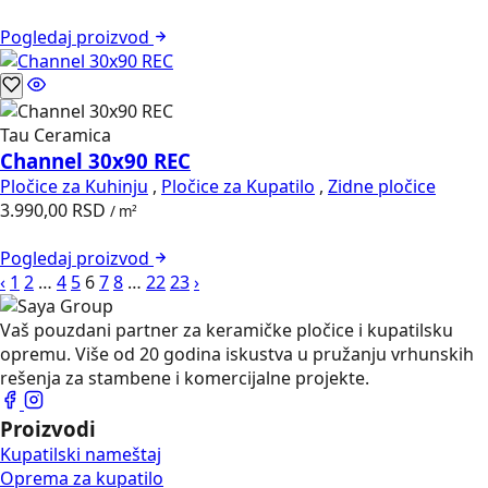
Pogledaj
proizvod
Tau Ceramica
Channel 30x90 REC
Pločice za Kuhinju
,
Pločice za Kupatilo
,
Zidne pločice
3.990,00
RSD
/ m²
Pogledaj
proizvod
‹
1
2
…
4
5
6
7
8
…
22
23
›
Vaš pouzdani partner za keramičke pločice i kupatilsku
opremu. Više od 20 godina iskustva u pružanju vrhunskih
rešenja za stambene i komercijalne projekte.
Proizvodi
Kupatilski nameštaj
Oprema za kupatilo