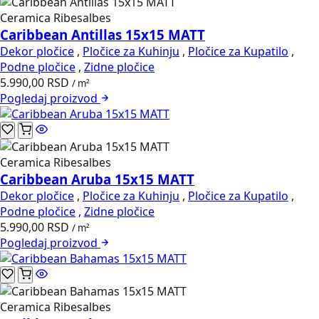
Ceramica Ribesalbes
Caribbean Antillas 15x15 MATT
Dekor pločice
,
Pločice za Kuhinju
,
Pločice za Kupatilo
,
Podne pločice
,
Zidne pločice
5.990,00
RSD
/ m²
Pogledaj
proizvod
Ceramica Ribesalbes
Caribbean Aruba 15x15 MATT
Dekor pločice
,
Pločice za Kuhinju
,
Pločice za Kupatilo
,
Podne pločice
,
Zidne pločice
5.990,00
RSD
/ m²
Pogledaj
proizvod
Ceramica Ribesalbes