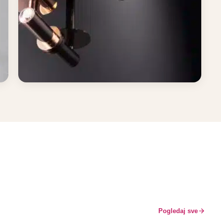
Oprema za kupatilo
Pogledaj sve