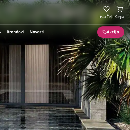
Lista Želja
Korpa
o
Brendovi
Novosti
Akcija