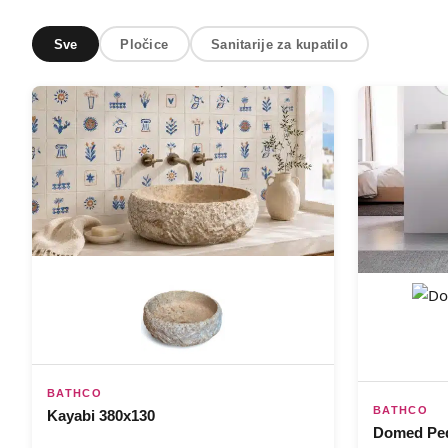
Sve
Pločice
Sanitarije za kupatilo
BATHCO
BATHCO
Kayabi 380x130
Domed Ped