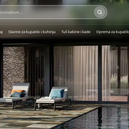
aj
Slavine za kupatilo i kuhinju
Tuš kabine i kade
Oprema za kupatil