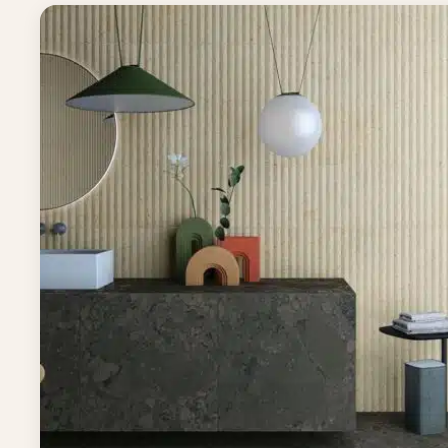
Ekskluzivni španski i italijanski brendovi - o
mediterana do savremenog minimalizma.
Istražite kolekcije →