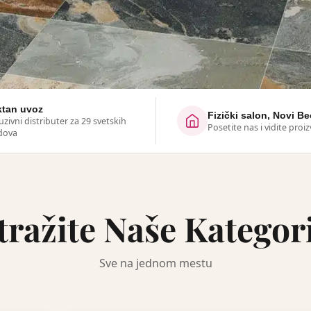
ktan uvoz
Fizički salon, Novi B
uzivni distributer za 29 svetskih
Posetite nas i vidite proi
dova
tražite Naše Kategor
govori o
Sve na jednom mestu