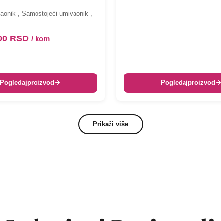
aonik
,
Samostojeći umivaonik
,
,00
RSD
/ kom
Pogledaj
proizvod
Pogledaj
proizvod
Prikaži više