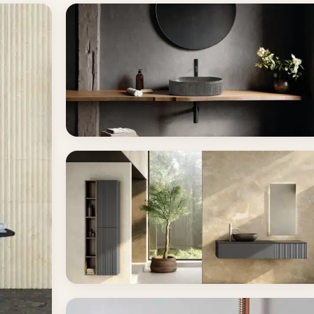
d klasičnog
Sanitarije za kupatilo
Kupatilski nameštaj