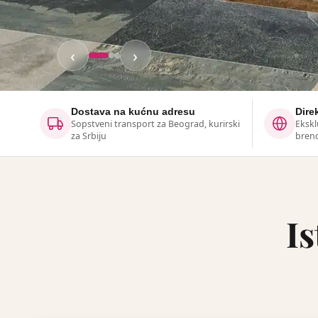
‹
›
Dostava na kućnu adresu
Dire
Sopstveni transport za Beograd, kurirski
Ekskl
za Srbiju
bren
Is
Prostor koji 
Vama