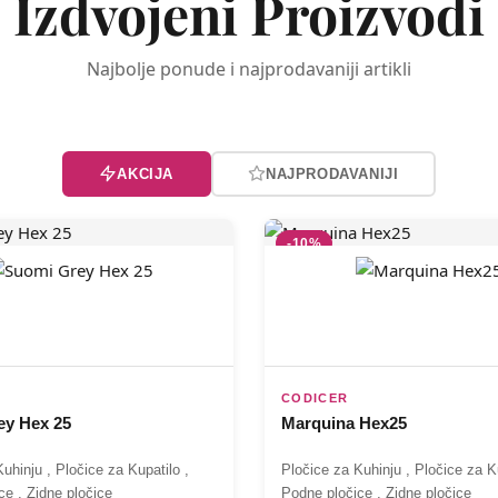
Izdvojeni Proizvodi
Najbolje ponude i najprodavaniji artikli
AKCIJA
NAJPRODAVANIJI
-10%
CODICER
ey Hex 25
Marquina Hex25
Kuhinju
,
Pločice za Kupatilo
,
Pločice za Kuhinju
,
Pločice za K
ce
,
Zidne pločice
Podne pločice
,
Zidne pločice