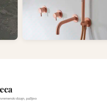
Slavine za kupatilo i kuhinju
eca
zvremenski dizajn, pažljivo