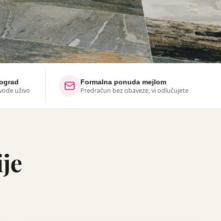
eograd
Formalna ponuda mejlom
zvode uživo
Predračun bez obaveze, vi odlučujete
ije