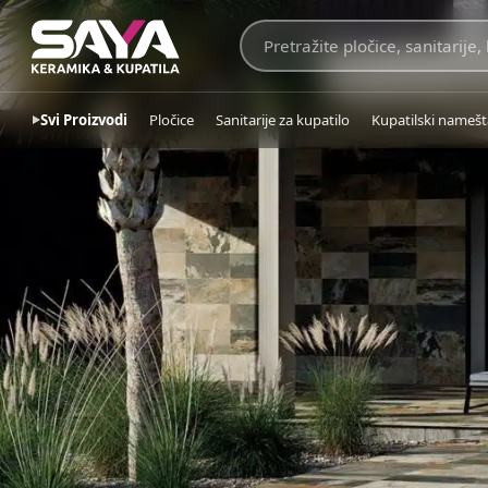
Saya Group
Svi Proizvodi
Pločice
Sanitarije za kupatilo
Kupatilski namešt