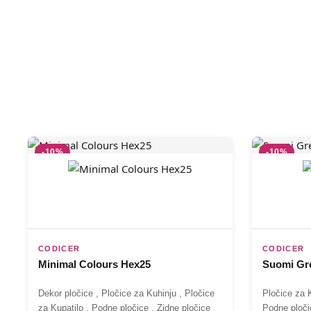
-10%
-10%
CODICER
CODICER
Minimal Colours Hex25
Suomi Gr
Dekor pločice
,
Pločice za Kuhinju
,
Pločice
Pločice za 
za Kupatilo
,
Podne pločice
,
Zidne pločice
Podne ploči