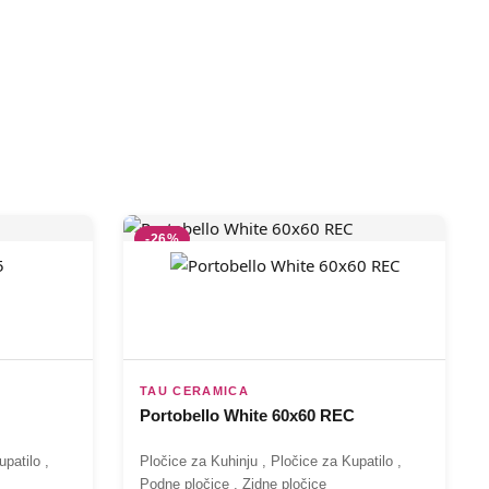
-26%
TAU CERAMICA
Portobello White 60x60 REC
upatilo
,
Pločice za Kuhinju
,
Pločice za Kupatilo
,
Podne pločice
,
Zidne pločice