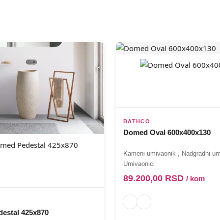
BATHCO
Domed Oval 600x400x130
Kameni umivaonik
,
Nadgradni um
Umivaonici
89.200,00
RSD
/ kom
estal 425x870