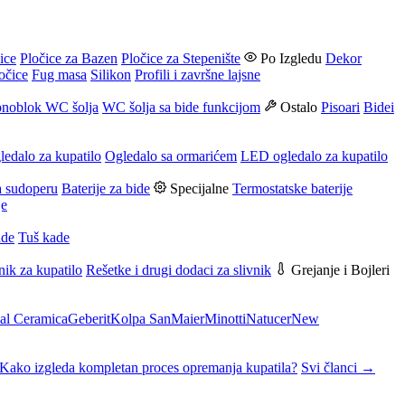
ice
Pločice za Bazen
Pločice za Stepenište
Po Izgledu
Dekor
očice
Fug masa
Silikon
Profili i završne lajsne
noblok WC šolja
WC šolja sa bide funkcijom
Ostalo
Pisoari
Bidei
ledalo za kupatilo
Ogledalo sa ormarićem
LED ogledalo za kupatilo
a sudoperu
Baterije za bide
Specijalne
Termostatske baterije
je
ade
Tuš kade
nik za kupatilo
Rešetke i drugi dodaci za slivnik
Grejanje i Bojleri
al Ceramica
Geberit
Kolpa San
Maier
Minotti
Natucer
New
Kako izgleda kompletan proces opremanja kupatila?
Svi članci →