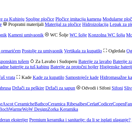
ce za Kuhinju
Spoljne pločice
Pločice imitacija kamena
Modularne ploč
e
Propratni materijali
Materijal za pločice
Hidroizolacija
Lepak za pl
onik
Kameni umivaonik
WC Šolje
WC šolje
Konzolna WC šolja
Mo
 ormarićem
Postolje za umivaonik
Vertikala za kupatilo
Ogledala
Og
usponskim tušem
Za Lavabo i Sudoperu
Baterije za lavabo
Baterije z
adne baterije za tuš kabinu
Baterije za protočni bojler
Higijenske bateri
uš vrata
Kade
Kade za kupatilo
Samostojeće kade
Hidromasažne k
ubrusa
Držači za peškire
Držači za sapun
Odvodi i Sifoni
Sifoni
Sliv
he
Ascot Ceramiche
Bathco
Ceramica Ribesalbes
Cerlat
Codicer
Copen
Fan
 Boch
Warme
WoW Design
Zorka Keramika
deran eksterijer
Premium keramika i sanitarije: da li se isplati ulaganje?