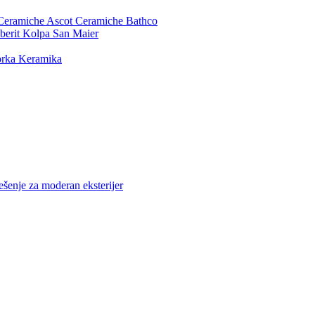
Ceramiche
Ascot Ceramiche
Bathco
berit
Kolpa San
Maier
rka Keramika
ešenje za moderan eksterijer