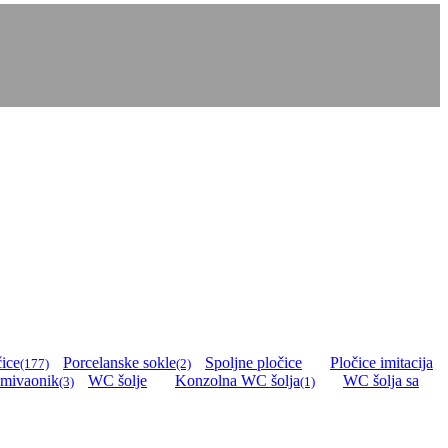
ice
Porcelanske sokle
Spoljne pločice
Pločice imitacija
(177)
(2)
umivaonik
WC šolje
Konzolna WC šolja
WC šolja sa
(3)
(1)