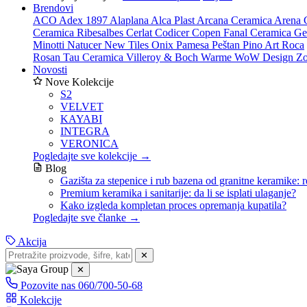
Brendovi
ACO
Adex 1897
Alaplana
Alca Plast
Arcana Ceramica
Arena 
Ceramica Ribesalbes
Cerlat
Codicer
Copen
Fanal Ceramica
Ge
Minotti
Natucer
New Tiles
Onix
Pamesa
Peštan
Pino Art
Roca
Rosan
Tau Ceramica
Villeroy & Boch
Warme
WoW Design
Zo
Novosti
Nove Kolekcije
S2
VELVET
KAYABI
INTEGRA
VERONICA
Pogledajte sve kolekcije →
Blog
Gazišta za stepenice i rub bazena od granitne keramike: r
Premium keramika i sanitarije: da li se isplati ulaganje?
Kako izgleda kompletan proces opremanja kupatila?
Pogledajte sve članke →
Akcija
✕
✕
Pozovite nas
060/700-50-68
Kolekcije