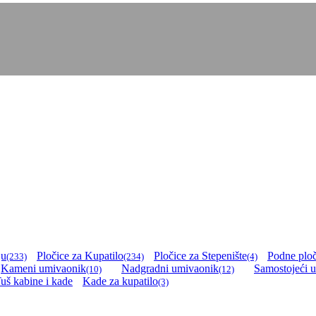
ju
Pločice za Kupatilo
Pločice za Stepenište
Podne ploč
(233)
(234)
(4)
Kameni umivaonik
Nadgradni umivaonik
Samostojeći 
(10)
(12)
uš kabine i kade
Kade za kupatilo
(3)