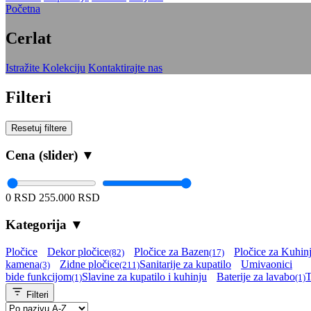
Početna
Cerlat
Istražite Kolekciju
Kontaktirajte nas
Filteri
Resetuj filtere
Cena (slider)
▼
0 RSD
255.000 RSD
Kategorija
▼
Pločice
Dekor pločice
Pločice za Bazen
Pločice za Kuhin
(82)
(17)
kamena
Zidne pločice
Sanitarije za kupatilo
Umivaonici
(3)
(211)
bide funkcijom
Slavine za kupatilo i kuhinju
Baterije za lavabo
T
(1)
(1)
Filteri