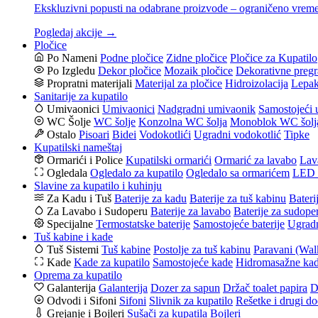
Ekskluzivni popusti na odabrane proizvode – ograničeno vrem
Pogledaj akcije →
Pločice
Po Nameni
Podne pločice
Zidne pločice
Pločice za Kupatilo
Po Izgledu
Dekor pločice
Mozaik pločice
Dekorativne pregr
Propratni materijali
Materijal za pločice
Hidroizolacija
Lepak
Sanitarije za kupatilo
Umivaonici
Umivaonici
Nadgradni umivaonik
Samostojeći 
WC Šolje
WC šolje
Konzolna WC šolja
Monoblok WC šolj
Ostalo
Pisoari
Bidei
Vodokotlići
Ugradni vodokotlić
Tipke
Kupatilski nameštaj
Ormarići i Police
Kupatilski ormarići
Ormarić za lavabo
Lav
Ogledala
Ogledalo za kupatilo
Ogledalo sa ormarićem
LED o
Slavine za kupatilo i kuhinju
Za Kadu i Tuš
Baterije za kadu
Baterije za tuš kabinu
Bateri
Za Lavabo i Sudoperu
Baterije za lavabo
Baterije za sudope
Specijalne
Termostatske baterije
Samostojeće baterije
Ugradn
Tuš kabine i kade
Tuš Sistemi
Tuš kabine
Postolje za tuš kabinu
Paravani (Wal
Kade
Kade za kupatilo
Samostojeće kade
Hidromasažne ka
Oprema za kupatilo
Galanterija
Galanterija
Dozer za sapun
Držač toalet papira
D
Odvodi i Sifoni
Sifoni
Slivnik za kupatilo
Rešetke i drugi do
Grejanje i Bojleri
Sušači za kupatila
Bojleri