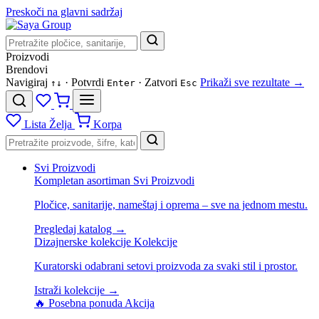
Preskoči na glavni sadržaj
Proizvodi
Brendovi
Navigiraj
· Potvrdi
· Zatvori
Prikaži sve rezultate →
↑
↓
Enter
Esc
Lista Želja
Korpa
Svi Proizvodi
Kompletan asortiman
Svi Proizvodi
Pločice, sanitarije, nameštaj i oprema – sve na jednom mestu.
Pregledaj katalog →
Dizajnerske kolekcije
Kolekcije
Kuratorski odabrani setovi proizvoda za svaki stil i prostor.
Istraži kolekcije →
🔥 Posebna ponuda
Akcija