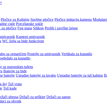
e!
Pločice za Kuhinju
Spoljne pločice
Pločice imitacija kamena
Modularn
adne cigle
Porcelanske sokle
 za pločice
Fug masa
Silikon
Profili i završne lajsne
umivaonik
Kameni umivaonik
a
WC šolja sa bide funkcijom
abo sa ormarićem
Postolje za umivaonik
Vertikala za kupatilo
gledalo za kupatilo
je sa usponskim tušem
ru
Baterije za bide
e baterije
Ugradne baterije za lavabo
Ugradne baterije za tuš kabinu
Ba
k-In)
Tuš vrata
de
Tuš kade
ržači ubrusa
Držači za peškire
Držači za sapun
daci za slivnik