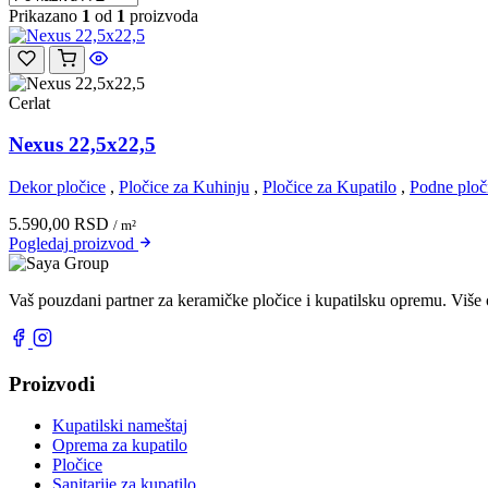
Prikazano
1
od
1
proizvoda
Cerlat
Nexus 22,5x22,5
Dekor pločice
,
Pločice za Kuhinju
,
Pločice za Kupatilo
,
Podne ploč
5.590,00
RSD
/ m²
Pogledaj
proizvod
Vaš pouzdani partner za keramičke pločice i kupatilsku opremu. Više 
Proizvodi
Kupatilski nameštaj
Oprema za kupatilo
Pločice
Sanitarije za kupatilo