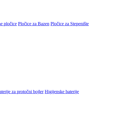
e pločice
Pločice za Bazen
Pločice za Stepenište
terije za protočni bojler
Higijenske baterije