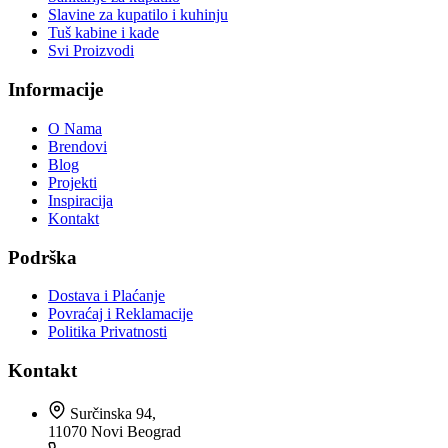
Slavine za kupatilo i kuhinju
Tuš kabine i kade
Svi Proizvodi
Informacije
O Nama
Brendovi
Blog
Projekti
Inspiracija
Kontakt
Podrška
Dostava i Plaćanje
Povraćaj i Reklamacije
Politika Privatnosti
Kontakt
Surčinska 94,
11070 Novi Beograd