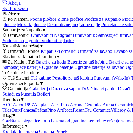
Akcija
Svi Proizvodi
Pločice
▼
Po Nameni
Podne pločice
Zidne pločice
Pločice za Kupatilo
Ploči
pločice
Mozaik pločice
Dekorativne pregradne cigle
Porcelanske sokl
Sanitarije za kupatilo
▼
Umivaonici
Umivaonici
Nadgradni umivaonik
Samostojeći umiva
Vodokotlići
Ugradni vodokotlić
Tipke
Kupatilski nameštaj
▼
Ormarići i Police
Kupatilski ormarići
Ormarić za lavabo
Lavabo sa
Slavine za kupatilo i kuhinju
▼
Za Kadu i Tuš
Baterije za kadu
Baterije za tuš kabinu
Baterije sa 
Samostojeće baterije
Ugradne baterije
Ugradne baterije za lavabo
Ugr
Tuš kabine i kade
▼
Tuš Sistemi
Tuš kabine
Postolje za tuš kabinu
Paravani (Walk-In)
T
Oprema za kupatilo
▼
Galanterija
Galanterija
Dozer za sapun
Držač toalet papira
Držači 
Sušači za kupatila
Bojleri
Brendovi
▼
ACO
Adex 1897
Alaplana
Alca Plast
Arcana Ceramica
Arena Ceramic
Tiles
Onix
Pamesa
Peštan
Pino Art
Roca
Rosan
Tau Ceramica
Villeroy &
Blog
▼
Gazišta za stepenice i rub bazena od granitne keramike: rešenje za mo
Informacije
▼
Kontakt
Inspiracija
O nama
Projekti