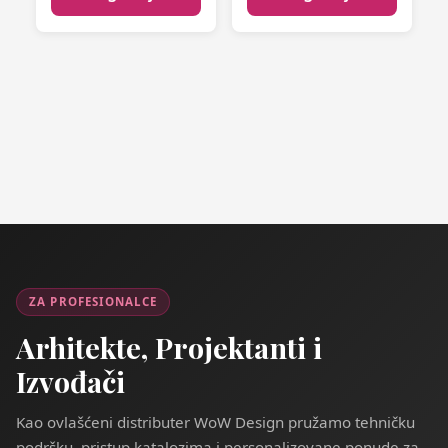
ZA PROFESIONALCE
Arhitekte, Projektanti i
Izvođači
Kao ovlašćeni distributer WoW Design pružamo tehničku
podršku, pristup katalozima i personalizovane ponude za