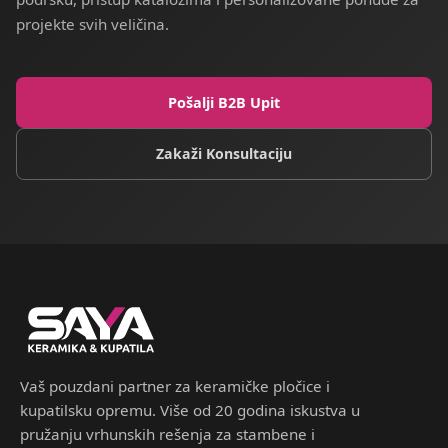
projekte svih veličina.
Pošalji B2B Upit
Zakaži Konsultaciju
Vaš pouzdani partner za keramičke pločice i
kupatilsku opremu. Više od 20 godina iskustva u
pružanju vrhunskih rešenja za stambene i