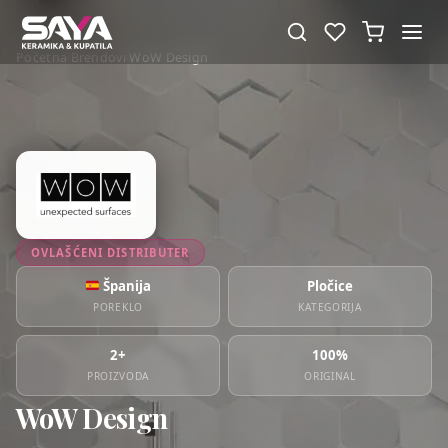
Početna
Brendovi
WoW Design
›
›
OVLAŠĆENI DISTRIBUTER
Španija
Pločice
POREKLO
KATEGORIJA
2+
100%
PROIZVODA
ORIGINAL
WoW Design