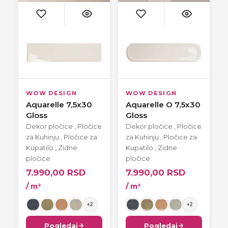
WOW DESIGN
WOW DESIGN
Aquarelle 7,5x30
Aquarelle O 7,5x30
Gloss
Gloss
Dekor pločice
,
Pločice
Dekor pločice
,
Pločice
za Kuhinju
,
Pločice za
za Kuhinju
,
Pločice za
Kupatilo
,
Zidne
Kupatilo
,
Zidne
pločice
pločice
7.990,00
RSD
7.990,00
RSD
/ m²
/ m²
+2
+2
Pogledaj
Pogledaj