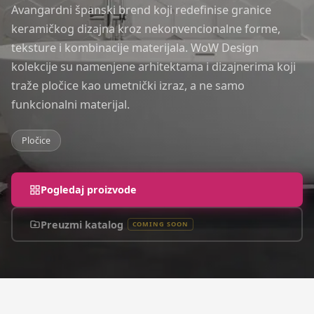
Avangardni španski brend koji redefinise granice
keramičkog dizajna kroz nekonvencionalne forme,
teksture i kombinacije materijala. WoW Design
kolekcije su namenjene arhitektama i dizajnerima koji
traže pločice kao umetnički izraz, a ne samo
funkcionalni materijal.
Pločice
Pogledaj proizvode
Preuzmi katalog
COMING SOON