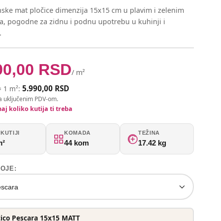
ske mat pločice dimenzija 15x15 cm u plavim i zelenim
a, pogodne za zidnu i podnu upotrebu u kuhinji i
.
90,00
RSD
/ m²
5.990,00 RSD
= 1 m²:
a uključenim PDV-om.
aj koliko kutija ti treba
KUTIJI
KOMADA
TEŽINA
m²
44 kom
17.42 kg
BOJE:
escara
tico Pescara 15x15 MATT