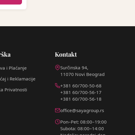
rška
Kontakt
Surčinska 94,
va i Plaćanje
11070 Novi Beograd
ćaj i Reklamacije
+381 60/700-50-68
ka Privatnosti
+381 60/700-56-17
+381 60/700-56-18
office@sayagroup.rs
Pon–Pet: 08:00–19:00
Subota: 08:00–14:00
Nedelja: neradni dan