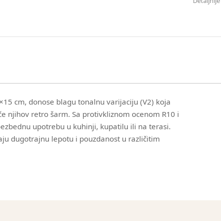
Detaljnij
5×15 cm, donose blagu tonalnu varijaciju (V2) koja
če njihov retro šarm. Sa protivkliznom ocenom R10 i
zbednu upotrebu u kuhinji, kupatilu ili na terasi.
aju dugotrajnu lepotu i pouzdanost u različitim