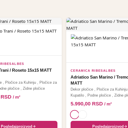
 RIBESALBES
Trani / Roseto 15x15 MATT
CERAMICA RIBESALBES
Adriatico San Marino / Tremo
e
,
Pločice za Kuhinju
,
Pločice za
MATT
dne pločice
,
Zidne pločice
Dekor pločice
,
Pločice za Kuhinju
Kupatilo
,
Podne pločice
,
Zidne pl
0
RSD
/ m²
5.990,00
RSD
/ m²
Pogledaj
proizvod
Pogledaj
proizvod