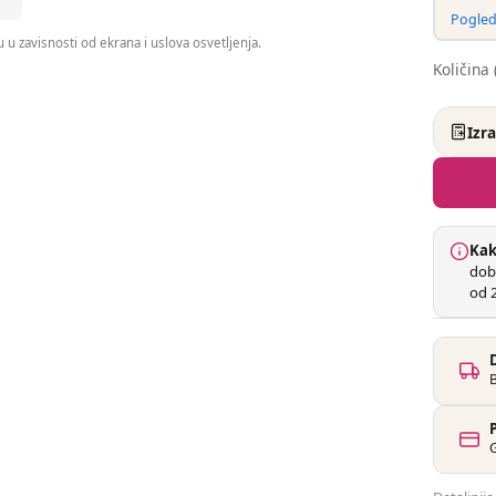
Pogleda
 u zavisnosti od ekrana i uslova osvetljenja.
Količina 
Izr
Kak
dob
od 2
G