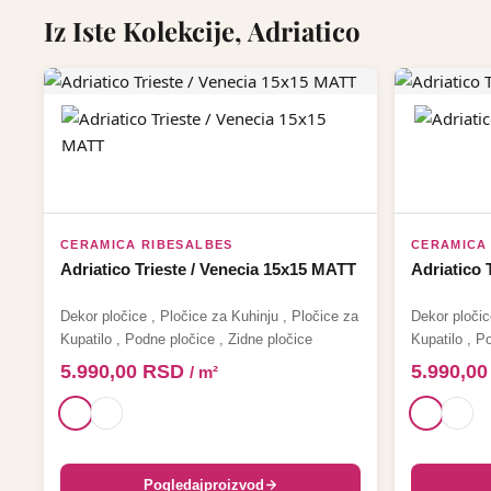
Iz Iste Kolekcije, Adriatico
CERAMICA RIBESALBES
CERAMICA
Adriatico Trieste / Venecia 15x15 MATT
Adriatico 
Dekor pločice
,
Pločice za Kuhinju
,
Pločice za
Dekor pločic
Kupatilo
,
Podne pločice
,
Zidne pločice
Kupatilo
,
Po
5.990,00
RSD
5.990,0
/ m²
Pogledaj
proizvod