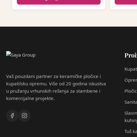
Proi
Kupat
Vaš pouzdani partner za keramičke pločice i
Oprem
kupatilsku opremu. Više od 20 godina iskustva
u pružanju vrhunskih rešenja za stambene i
Ploči
komercijalne projekte.
Sanita
Slavin
kuhin
Tuš k