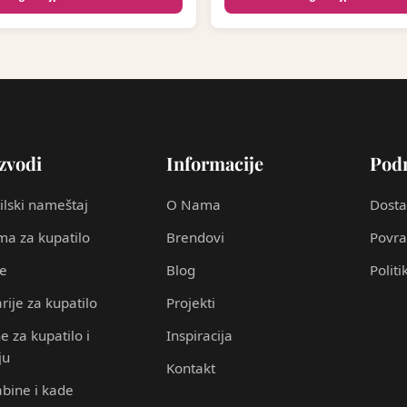
zvodi
Informacije
Pod
ilski nameštaj
O Nama
Dosta
a za kupatilo
Brendovi
Povra
ce
Blog
Politi
rije za kupatilo
Projekti
e za kupatilo i
Inspiracija
ju
Kontakt
abine i kade