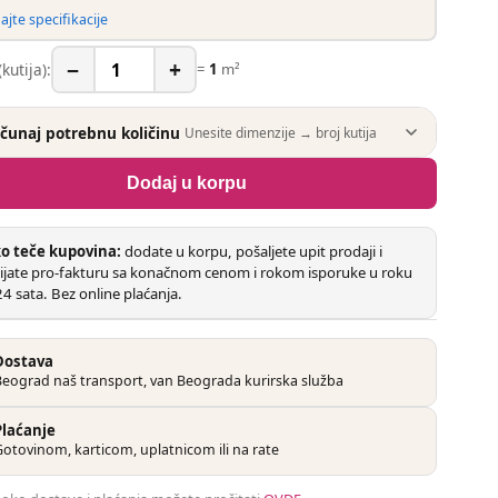
jte specifikacije
−
+
(kutija):
=
1
m²
ačunaj potrebnu količinu
Unesite dimenzije → broj kutija
Dodaj u korpu
o teče kupovina:
dodate u korpu, pošaljete upit prodaji i
ijate pro-fakturu sa konačnom cenom i rokom isporuke u roku
4 sata. Bez online plaćanja.
Dostava
Beograd naš transport, van Beograda kurirska služba
Plaćanje
otovinom, karticom, uplatnicom ili na rate