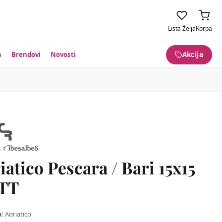
Lista Želja
Korpa
o
Brendovi
Novosti
Akcija
iatico Pescara / Bari 15x15
TT
a:
Adriatico