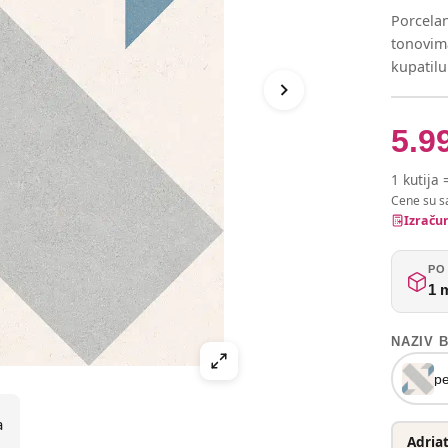
Porcelan
tonovim
kupatilu
5.9
1 kutija 
Cene su s
Izračun
PO 
1 
NAZIV 
p
Adria