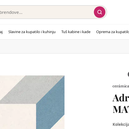
aj
Slavine za kupatilo i kuhinju
Tuš kabine i kade
Oprema za kupatil
Adr
MA
Kolekcij