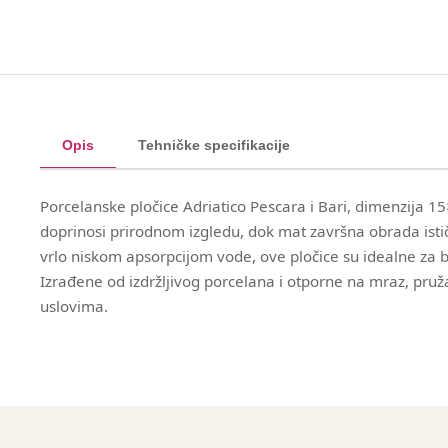
Opis
Tehničke specifikacije
Porcelanske pločice Adriatico Pescara i Bari, dimenzija 1
doprinosi prirodnom izgledu, dok mat završna obrada isti
vrlo niskom apsorpcijom vode, ove pločice su idealne za be
Izrađene od izdržljivog porcelana i otporne na mraz, pruž
uslovima.