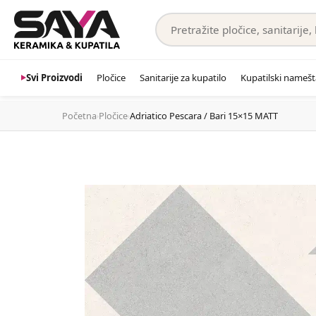
Svi Proizvodi
Pločice
Sanitarije za kupatilo
Kupatilski namešt
Početna
Pločice
Adriatico Pescara / Bari 15×15 MATT
›
›