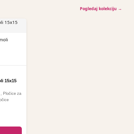
Pogledaj kolekciju →
li 15x15
,
Pločice za
očice