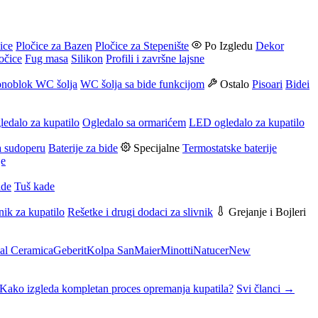
ice
Pločice za Bazen
Pločice za Stepenište
Po Izgledu
Dekor
očice
Fug masa
Silikon
Profili i završne lajsne
noblok WC šolja
WC šolja sa bide funkcijom
Ostalo
Pisoari
Bidei
ledalo za kupatilo
Ogledalo sa ormarićem
LED ogledalo za kupatilo
a sudoperu
Baterije za bide
Specijalne
Termostatske baterije
je
ade
Tuš kade
nik za kupatilo
Rešetke i drugi dodaci za slivnik
Grejanje i Bojleri
al Ceramica
Geberit
Kolpa San
Maier
Minotti
Natucer
New
Kako izgleda kompletan proces opremanja kupatila?
Svi članci →