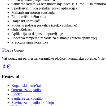
Sanitarna keramika bez unutrašnje ivice sa TurboFlush tehnolo
5 podesivih nivoa pritiska (preko aplikacije)
Mehanizam sporog spuštanja
Ekonomični režim rada
Daljinski upravljač
Podesivi položaj prskalice (preko aplikacije)
QuickRelease
Aplikacija za daljinsko upravljanje
Podesiva temperatura vode za tuširanje (putem aplikacije)
Prepoznavanje korisnika
Vaš pouzdani partner za keramičke pločice i kupatilsku opremu. Više 
Proizvodi
Kupatilski nameštaj
Oprema za kupatilo
Pločice
Sanitarije za kupatilo
Slavine za kupatilo i kuhinju