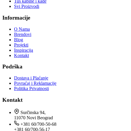
Tuš kabine i kade
Svi Proizvodi
Informacije
O Nama
Brendovi
Blog
Projekti
Inspiracija
Kontakt
Podrška
Dostava i Plaćanje
Povraćaj i Reklamacije
Politika Privatnosti
Kontakt
Surčinska 94,
11070 Novi Beograd
+381 60/700-50-68
+381 60/700-56-17