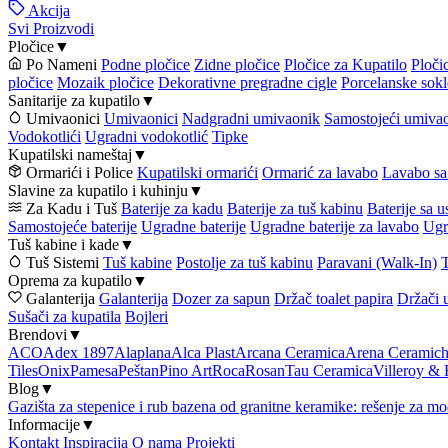
Akcija
Svi Proizvodi
Pločice
▼
Po Nameni
Podne pločice
Zidne pločice
Pločice za Kupatilo
Ploči
pločice
Mozaik pločice
Dekorativne pregradne cigle
Porcelanske sokl
Sanitarije za kupatilo
▼
Umivaonici
Umivaonici
Nadgradni umivaonik
Samostojeći umiva
Vodokotlići
Ugradni vodokotlić
Tipke
Kupatilski nameštaj
▼
Ormarići i Police
Kupatilski ormarići
Ormarić za lavabo
Lavabo sa
Slavine za kupatilo i kuhinju
▼
Za Kadu i Tuš
Baterije za kadu
Baterije za tuš kabinu
Baterije sa 
Samostojeće baterije
Ugradne baterije
Ugradne baterije za lavabo
Ugr
Tuš kabine i kade
▼
Tuš Sistemi
Tuš kabine
Postolje za tuš kabinu
Paravani (Walk-In)
T
Oprema za kupatilo
▼
Galanterija
Galanterija
Dozer za sapun
Držač toalet papira
Držači 
Sušači za kupatila
Bojleri
Brendovi
▼
ACO
Adex 1897
Alaplana
Alca Plast
Arcana Ceramica
Arena Ceramic
Tiles
Onix
Pamesa
Peštan
Pino Art
Roca
Rosan
Tau Ceramica
Villeroy &
Blog
▼
Gazišta za stepenice i rub bazena od granitne keramike: rešenje za mo
Informacije
▼
Kontakt
Inspiracija
O nama
Projekti