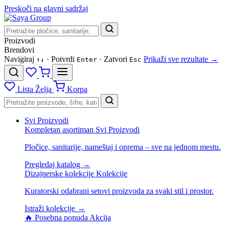
Preskoči na glavni sadržaj
Proizvodi
Brendovi
Navigiraj
· Potvrdi
· Zatvori
Prikaži sve rezultate →
↑
↓
Enter
Esc
Lista Želja
Korpa
Svi Proizvodi
Kompletan asortiman
Svi Proizvodi
Pločice, sanitarije, nameštaj i oprema – sve na jednom mestu.
Pregledaj katalog →
Dizajnerske kolekcije
Kolekcije
Kuratorski odabrani setovi proizvoda za svaki stil i prostor.
Istraži kolekcije →
🔥 Posebna ponuda
Akcija