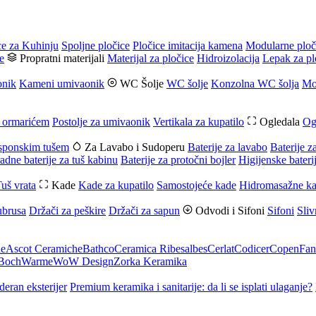
ce za Kuhinju
Spoljne pločice
Pločice imitacija kamena
Modularne ploč
e
Propratni materijali
Materijal za pločice
Hidroizolacija
Lepak za pl
onik
Kameni umivaonik
WC Šolje
WC šolje
Konzolna WC šolja
Mo
 ormarićem
Postolje za umivaonik
Vertikala za kupatilo
Ogledala
Og
usponskim tušem
Za Lavabo i Sudoperu
Baterije za lavabo
Baterije z
adne baterije za tuš kabinu
Baterije za protočni bojler
Higijenske bateri
uš vrata
Kade
Kade za kupatilo
Samostojeće kade
Hidromasažne k
ubrusa
Držači za peškire
Držači za sapun
Odvodi i Sifoni
Sifoni
Sliv
he
Ascot Ceramiche
Bathco
Ceramica Ribesalbes
Cerlat
Codicer
Copen
Fan
 Boch
Warme
WoW Design
Zorka Keramika
deran eksterijer
Premium keramika i sanitarije: da li se isplati ulaganje?