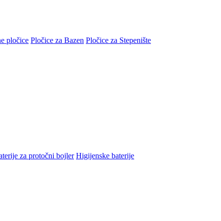
e pločice
Pločice za Bazen
Pločice za Stepenište
terije za protočni bojler
Higijenske baterije