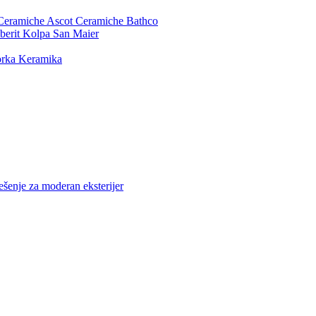
Ceramiche
Ascot Ceramiche
Bathco
berit
Kolpa San
Maier
rka Keramika
ešenje za moderan eksterijer