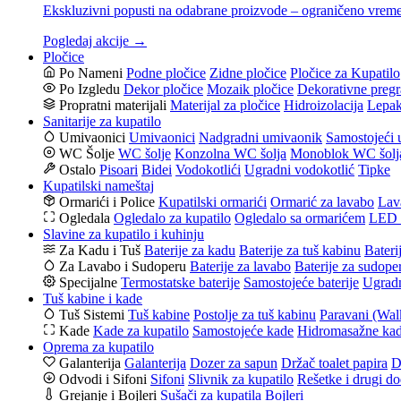
Ekskluzivni popusti na odabrane proizvode – ograničeno vrem
Pogledaj akcije →
Pločice
Po Nameni
Podne pločice
Zidne pločice
Pločice za Kupatilo
Po Izgledu
Dekor pločice
Mozaik pločice
Dekorativne pregr
Propratni materijali
Materijal za pločice
Hidroizolacija
Lepak
Sanitarije za kupatilo
Umivaonici
Umivaonici
Nadgradni umivaonik
Samostojeći 
WC Šolje
WC šolje
Konzolna WC šolja
Monoblok WC šolj
Ostalo
Pisoari
Bidei
Vodokotlići
Ugradni vodokotlić
Tipke
Kupatilski nameštaj
Ormarići i Police
Kupatilski ormarići
Ormarić za lavabo
Lav
Ogledala
Ogledalo za kupatilo
Ogledalo sa ormarićem
LED o
Slavine za kupatilo i kuhinju
Za Kadu i Tuš
Baterije za kadu
Baterije za tuš kabinu
Bateri
Za Lavabo i Sudoperu
Baterije za lavabo
Baterije za sudope
Specijalne
Termostatske baterije
Samostojeće baterije
Ugradn
Tuš kabine i kade
Tuš Sistemi
Tuš kabine
Postolje za tuš kabinu
Paravani (Wal
Kade
Kade za kupatilo
Samostojeće kade
Hidromasažne ka
Oprema za kupatilo
Galanterija
Galanterija
Dozer za sapun
Držač toalet papira
D
Odvodi i Sifoni
Sifoni
Slivnik za kupatilo
Rešetke i drugi do
Grejanje i Bojleri
Sušači za kupatila
Bojleri