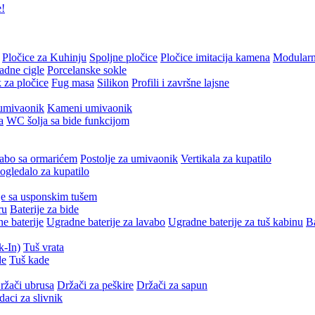
e!
Pločice za Kuhinju
Spoljne pločice
Pločice imitacija kamena
Modularn
adne cigle
Porcelanske sokle
 za pločice
Fug masa
Silikon
Profili i završne lajsne
umivaonik
Kameni umivaonik
a
WC šolja sa bide funkcijom
abo sa ormarićem
Postolje za umivaonik
Vertikala za kupatilo
gledalo za kupatilo
je sa usponskim tušem
ru
Baterije za bide
e baterije
Ugradne baterije za lavabo
Ugradne baterije za tuš kabinu
Ba
k-In)
Tuš vrata
de
Tuš kade
ržači ubrusa
Držači za peškire
Držači za sapun
daci za slivnik