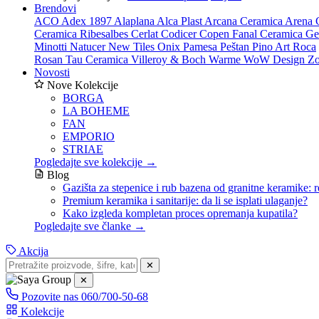
Brendovi
ACO
Adex 1897
Alaplana
Alca Plast
Arcana Ceramica
Arena 
Ceramica Ribesalbes
Cerlat
Codicer
Copen
Fanal Ceramica
Ge
Minotti
Natucer
New Tiles
Onix
Pamesa
Peštan
Pino Art
Roca
Rosan
Tau Ceramica
Villeroy & Boch
Warme
WoW Design
Zo
Novosti
Nove Kolekcije
BORGA
LA BOHEME
FAN
EMPORIO
STRIAE
Pogledajte sve kolekcije →
Blog
Gazišta za stepenice i rub bazena od granitne keramike: r
Premium keramika i sanitarije: da li se isplati ulaganje?
Kako izgleda kompletan proces opremanja kupatila?
Pogledajte sve članke →
Akcija
✕
✕
Pozovite nas
060/700-50-68
Kolekcije