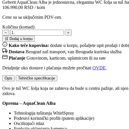
Geberit AquaClean Alba je jednostavna, elegantna WC šolja sa tuš fu
106.990,00
RSD
/ kom
Cene su sa uključenim PDV-om.
Količina (komad):
−
+
🛒 Dodaj u korpu
Kako teče kupovina:
dodate u korpu, pošaljete upit prodaji i do
Dostava
Beograd naš transport, van Beograda kurirska služba
Plaćanje
Gotovinom, karticom, uplatnicom ili na rate
Detaljnije oko dostave i plaćanja možete pročitati
OVDE
.
Opis
Tehničke specifikacije
Ovo je tuš WC šolja koja ne zahteva da bude u centru pažnje, ali njen 
zidova.
Oprema – AquaClean Alba
Tehnologija tuširanja WhirlSpray
Podesivi korisnički profili (putem aplikacije)
Oscilirajući mlaz
Funkcija uklanjanja kamenca