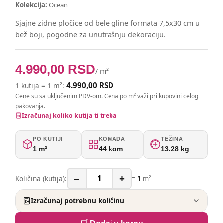
Kolekcija:
Ocean
Sjajne zidne pločice od bele gline formata 7,5x30 cm u
bež boji, pogodne za unutrašnju dekoraciju.
4.990,00
RSD
/ m²
4.990,00
RSD
1 kutija = 1 m²:
Cene su sa uključenim PDV-om. Cena po m² važi pri kupovini celog
pakovanja.
Izračunaj koliko kutija ti treba
PO KUTIJI
KOMADA
TEŽINA
1 m²
44 kom
13.28 kg
−
+
Količina (kutija):
=
1
m²
Izračunaj potrebnu količinu