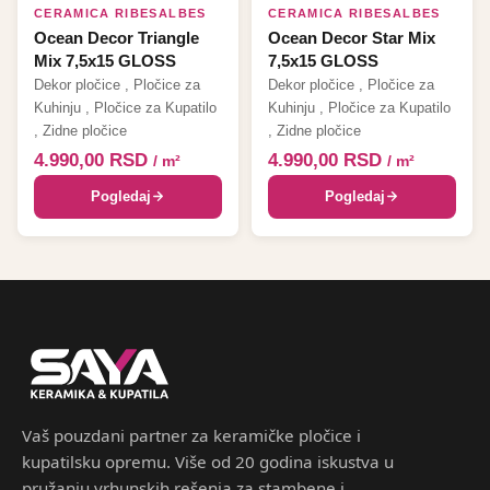
CERAMICA RIBESALBES
CERAMICA RIBESALBES
Ocean Decor Triangle
Ocean Decor Star Mix
Mix 7,5x15 GLOSS
7,5x15 GLOSS
Dekor pločice
,
Pločice za
Dekor pločice
,
Pločice za
Kuhinju
,
Pločice za Kupatilo
Kuhinju
,
Pločice za Kupatilo
,
Zidne pločice
,
Zidne pločice
4.990,00
RSD
4.990,00
RSD
/ m²
/ m²
Pogledaj
Pogledaj
Vaš pouzdani partner za keramičke pločice i
kupatilsku opremu. Više od 20 godina iskustva u
pružanju vrhunskih rešenja za stambene i