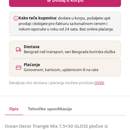
🛒 Dodaj u korpu
Kako teče kupovina:
dodate u korpu, pošaljete upit
prodaji i dobijate pro-fakturu sa konačnom cenom i
rokom isporuke u roku od 24 sata. Bez online plaćanja.
Dostava
Beograd naš transport, van Beograda kurirska služba
Plaćanje
Gotovinom, karticom, uplatnicom ili na rate
Detaljnije oko dostave i plaćanja možete pročitati
OVDE
.
Opis
Tehničke specifikacije
Ocean Decor Triangle Mix 7,5×30 GLOSS pločice iz