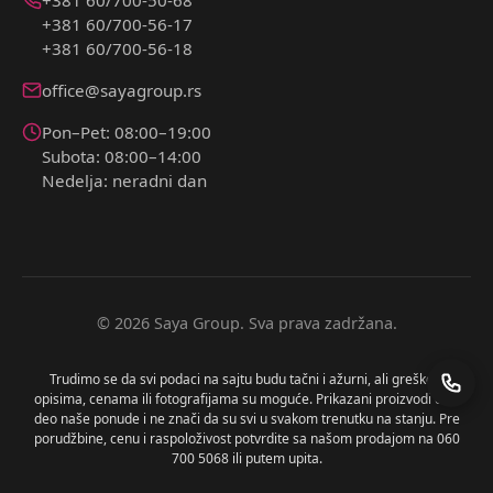
+381 60/700-56-17
+381 60/700-56-18
office@sayagroup.rs
Pon–Pet: 08:00–19:00
Subota: 08:00–14:00
Nedelja: neradni dan
© 2026 Saya Group. Sva prava zadržana.
Trudimo se da svi podaci na sajtu budu tačni i ažurni, ali greške u
opisima, cenama ili fotografijama su moguće. Prikazani proizvodi čine
deo naše ponude i ne znači da su svi u svakom trenutku na stanju. Pre
porudžbine, cenu i raspoloživost potvrdite sa našom prodajom na 060
700 5068 ili putem upita.