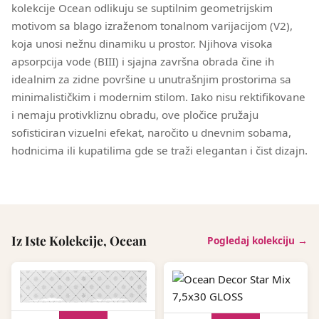
kolekcije Ocean odlikuju se suptilnim geometrijskim
motivom sa blago izraženom tonalnom varijacijom (V2),
koja unosi nežnu dinamiku u prostor. Njihova visoka
apsorpcija vode (BIII) i sjajna završna obrada čine ih
idealnim za zidne površine u unutrašnjim prostorima sa
minimalističkim i modernim stilom. Iako nisu rektifikovane
i nemaju protivkliznu obradu, ove pločice pružaju
sofisticiran vizuelni efekat, naročito u dnevnim sobama,
hodnicima ili kupatilima gde se traži elegantan i čist dizajn.
Iz Iste Kolekcije, Ocean
Pogledaj kolekciju →