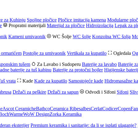
ce za Kuhinju
Spoljne pločice
Pločice imitacija kamena
Modularne ploč
e
Propratni materijali
Materijal za pločice
Hidroizolacija
Lepak za pl
onik
Kameni umivaonik
WC Šolje
WC šolje
Konzolna WC šolja
Mo
 ormarićem
Postolje za umivaonik
Vertikala za kupatilo
Ogledala
Og
usponskim tušem
Za Lavabo i Sudoperu
Baterije za lavabo
Baterije z
adne baterije za tuš kabinu
Baterije za protočni bojler
Higijenske bateri
uš vrata
Kade
Kade za kupatilo
Samostojeće kade
Hidromasažne k
ubrusa
Držači za peškire
Držači za sapun
Odvodi i Sifoni
Sifoni
Sliv
he
Ascot Ceramiche
Bathco
Ceramica Ribesalbes
Cerlat
Codicer
Copen
Fan
 Boch
Warme
WoW Design
Zorka Keramika
deran eksterijer
Premium keramika i sanitarije: da li se isplati ulaganje?