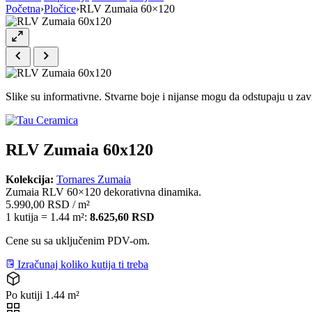
Početna
›
Pločice
›
RLV Zumaia 60×120
Slike su informativne. Stvarne boje i nijanse mogu da odstupaju u zavi
RLV Zumaia 60x120
Kolekcija:
Tornares Zumaia
Zumaia RLV 60×120 dekorativna dinamika.
5.990,00
RSD
/ m²
1 kutija = 1.44 m²:
8.625,60
RSD
Cene su sa uključenim PDV-om.
Izračunaj koliko kutija ti treba
Po kutiji
1.44 m²