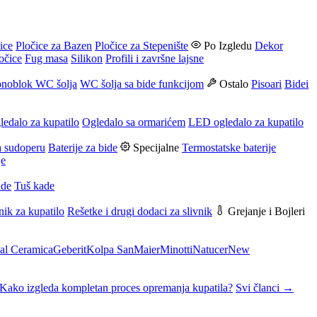
ice
Pločice za Bazen
Pločice za Stepenište
Po Izgledu
Dekor
očice
Fug masa
Silikon
Profili i završne lajsne
noblok WC šolja
WC šolja sa bide funkcijom
Ostalo
Pisoari
Bidei
ledalo za kupatilo
Ogledalo sa ormarićem
LED ogledalo za kupatilo
a sudoperu
Baterije za bide
Specijalne
Termostatske baterije
je
ade
Tuš kade
nik za kupatilo
Rešetke i drugi dodaci za slivnik
Grejanje i Bojleri
al Ceramica
Geberit
Kolpa San
Maier
Minotti
Natucer
New
Kako izgleda kompletan proces opremanja kupatila?
Svi članci →