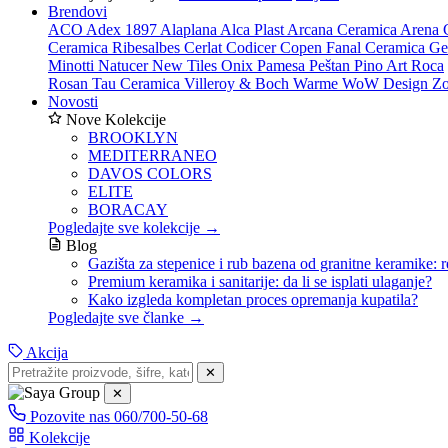
Brendovi
ACO
Adex 1897
Alaplana
Alca Plast
Arcana Ceramica
Arena 
Ceramica Ribesalbes
Cerlat
Codicer
Copen
Fanal Ceramica
Ge
Minotti
Natucer
New Tiles
Onix
Pamesa
Peštan
Pino Art
Roca
Rosan
Tau Ceramica
Villeroy & Boch
Warme
WoW Design
Zo
Novosti
Nove Kolekcije
BROOKLYN
MEDITERRANEO
DAVOS COLORS
ELITE
BORACAY
Pogledajte sve kolekcije →
Blog
Gazišta za stepenice i rub bazena od granitne keramike: r
Premium keramika i sanitarije: da li se isplati ulaganje?
Kako izgleda kompletan proces opremanja kupatila?
Pogledajte sve članke →
Akcija
✕
✕
Pozovite nas
060/700-50-68
Kolekcije