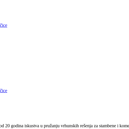
čice
čice
od 20 godina iskustva u pružanju vrhunskih rešenja za stambene i komer