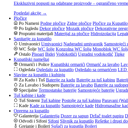
Ekskluzivni popusti na odabrane proizvode – ograničeno vrem
Pogledaj akcije →
Pločice
Po Nameni
Podne pločice
Zidne pločice
Pločice za Kupatilo
Po Izgledu
Dekor pločice
Mozaik pločice
Dekorativne pregr
Propratni materijali
Materijal za pločice
Hidroizolacija
Lepak
Sanitarije za kupatilo
Umivaonici
Umivaonici
Nadgradni umivaonik
Samostojeći 
WC Šolje
WC šolje
Konzolna WC šolja
Monoblok WC šolj
Ostalo
Pisoari
Bidei
Vodokotlići
Ugradni vodokotlić
Tipke
Kupatilski nameštaj
Ormarići i Police
Kupatilski ormarići
Ormarić za lavabo
Lav
Ogledala
Ogledalo za kupatilo
Ogledalo sa ormarićem
LED o
Slavine za kupatilo i kuhinju
Za Kadu i Tuš
Baterije za kadu
Baterije za tuš kabinu
Bateri
Za Lavabo i Sudoperu
Baterije za lavabo
Baterije za sudope
Specijalne
Termostatske baterije
Samostojeće baterije
Ugradn
Tuš kabine i kade
Tuš Sistemi
Tuš kabine
Postolje za tuš kabinu
Paravani (Wal
Kade
Kade za kupatilo
Samostojeće kade
Hidromasažne ka
Oprema za kupatilo
Galanterija
Galanterija
Dozer za sapun
Držač toalet papira
D
Odvodi i Sifoni
Sifoni
Slivnik za kupatilo
Rešetke i drugi do
Grejanje i Bojleri
Sušači za kupatila
Bojleri