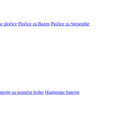
e pločice
Pločice za Bazen
Pločice za Stepenište
terije za protočni bojler
Higijenske baterije