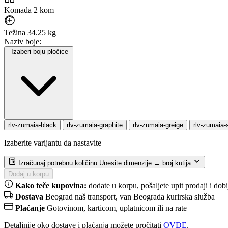
Komada
2 kom
Težina
34.25 kg
Naziv boje:
Izaberi boju pločice
rlv-zumaia-black
rlv-zumaia-graphite
rlv-zumaia-greige
rlv-zumaia-s
Izaberite varijantu da nastavite
Izračunaj potrebnu količinu
Unesite dimenzije → broj kutija
Dodaj u korpu
Kako teče kupovina:
dodate u korpu, pošaljete upit prodaji i do
Dostava
Beograd naš transport, van Beograda kurirska služba
Plaćanje
Gotovinom, karticom, uplatnicom ili na rate
Detaljnije oko dostave i plaćanja možete pročitati
OVDE
.