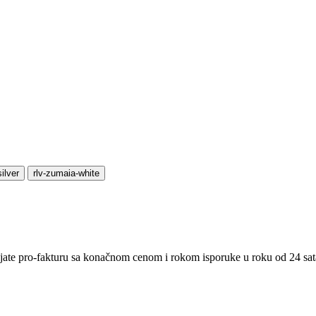
ilver
rlv-zumaia-white
bijate pro-fakturu sa konačnom cenom i rokom isporuke u roku od 24 sat