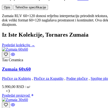
Opis
Tehničke specifikacije
Zumaia RLV 60×120 donosi reljefnu interpretaciju prirodnih tekstura, o
dok veliki format 60×120 naglašava prostranost i kontinuitet. Ova dek
dizajnom.
Iz Iste Kolekcije, Tornares Zumaia
Pogledaj kolekciju →
Tau Ceramica
Zumaia 60x60
Pločice za Kuhinju
,
Pločice za Kupatilo
,
Podne pločice
,
Spoljne plo
5.990,00
RSD
/ m²
+3
Pogledaj
proizvod