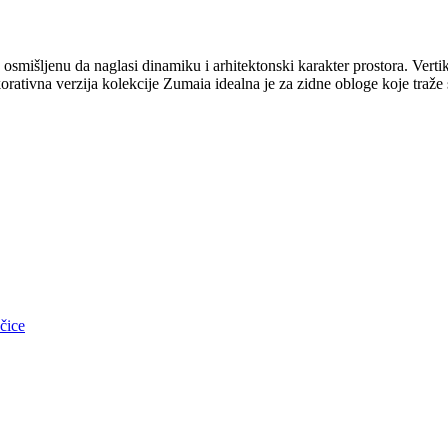
smišljenu da naglasi dinamiku i arhitektonski karakter prostora. Vertika
orativna verzija kolekcije Zumaia idealna je za zidne obloge koje traže 
čice