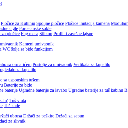
e!
Pločice za Kuhinju
Spoljne pločice
Pločice imitacija kamena
Modularn
adne cigle
Porcelanske sokle
 za pločice
Fug masa
Silikon
Profili i završne lajsne
umivaonik
Kameni umivaonik
a
WC šolja sa bide funkcijom
abo sa ormarićem
Postolje za umivaonik
Vertikala za kupatilo
gledalo za kupatilo
je sa usponskim tušem
ru
Baterije za bide
e baterije
Ugradne baterije za lavabo
Ugradne baterije za tuš kabinu
Ba
k-In)
Tuš vrata
de
Tuš kade
ržači ubrusa
Držači za peškire
Držači za sapun
daci za slivnik