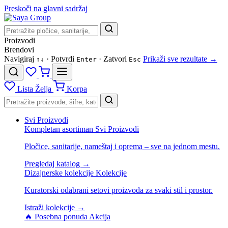
Preskoči na glavni sadržaj
Proizvodi
Brendovi
Navigiraj
· Potvrdi
· Zatvori
Prikaži sve rezultate →
↑
↓
Enter
Esc
Lista Želja
Korpa
Svi Proizvodi
Kompletan asortiman
Svi Proizvodi
Pločice, sanitarije, nameštaj i oprema – sve na jednom mestu.
Pregledaj katalog →
Dizajnerske kolekcije
Kolekcije
Kuratorski odabrani setovi proizvoda za svaki stil i prostor.
Istraži kolekcije →
🔥 Posebna ponuda
Akcija