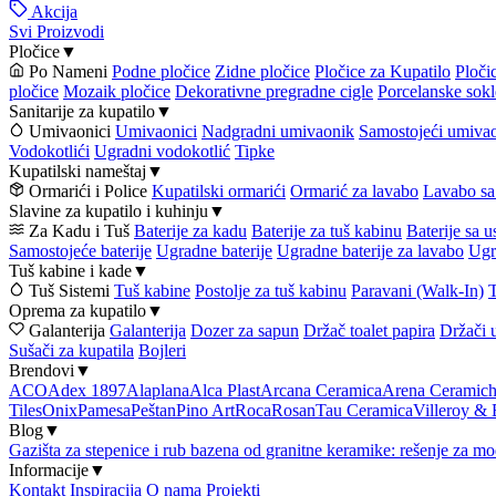
Akcija
Svi Proizvodi
Pločice
▼
Po Nameni
Podne pločice
Zidne pločice
Pločice za Kupatilo
Ploči
pločice
Mozaik pločice
Dekorativne pregradne cigle
Porcelanske sokl
Sanitarije za kupatilo
▼
Umivaonici
Umivaonici
Nadgradni umivaonik
Samostojeći umiva
Vodokotlići
Ugradni vodokotlić
Tipke
Kupatilski nameštaj
▼
Ormarići i Police
Kupatilski ormarići
Ormarić za lavabo
Lavabo sa
Slavine za kupatilo i kuhinju
▼
Za Kadu i Tuš
Baterije za kadu
Baterije za tuš kabinu
Baterije sa 
Samostojeće baterije
Ugradne baterije
Ugradne baterije za lavabo
Ugr
Tuš kabine i kade
▼
Tuš Sistemi
Tuš kabine
Postolje za tuš kabinu
Paravani (Walk-In)
T
Oprema za kupatilo
▼
Galanterija
Galanterija
Dozer za sapun
Držač toalet papira
Držači 
Sušači za kupatila
Bojleri
Brendovi
▼
ACO
Adex 1897
Alaplana
Alca Plast
Arcana Ceramica
Arena Ceramic
Tiles
Onix
Pamesa
Peštan
Pino Art
Roca
Rosan
Tau Ceramica
Villeroy &
Blog
▼
Gazišta za stepenice i rub bazena od granitne keramike: rešenje za mo
Informacije
▼
Kontakt
Inspiracija
O nama
Projekti