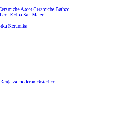
Ceramiche
Ascot Ceramiche
Bathco
berit
Kolpa San
Maier
rka Keramika
ešenje za moderan eksterijer