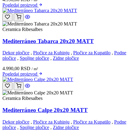
Pogledaj
proizvod
Ceramica Ribesalbes
Mediterráneo Tabarca 20x20 MATT
Dekor pločice
,
Pločice za Kuhinju
,
Pločice za Kupatilo
,
Podne
pločice
,
Spoljne pločice
,
Zidne pločice
4.990,00
RSD
/ m²
Pogledaj
proizvod
Ceramica Ribesalbes
Mediterráneo Calpe 20x20 MATT
Dekor pločice
,
Pločice za Kuhinju
,
Pločice za Kupatilo
,
Podne
pločice
,
Spoljne pločice
,
Zidne pločice