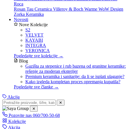
Roca
Rosan
Tau Ceramica
Villeroy & Boch
Warme
WoW Design
Zorka Keramika
Novosti
Nove Kolekcije
S2
VELVET
KAYABI
INTEGRA
VERONICA
Pogledajte sve kolekcije →
Blog
Gazišta za stepenice i rub bazena od granitne keramike:
rešenje za moderan eksterijer
Premium keramika i sanitarije: da li se isplati ulaganje?
Kako izgleda kompletan proces opremanja kupatila?
Pogledajte sve članke →
Akcija
✕
✕
Pozovite nas
060/700-50-68
Kolekcije
Akcija