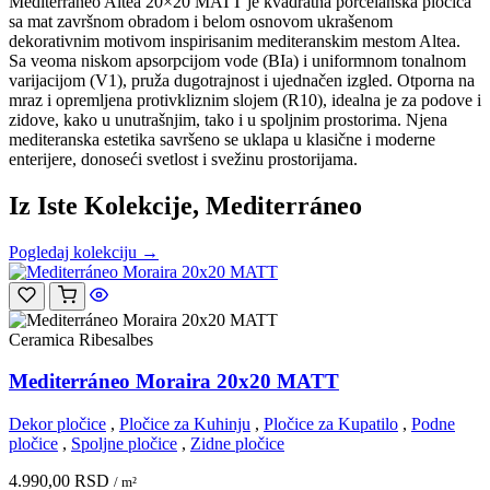
Mediterráneo Altea 20×20 MATT je kvadratna porcelanska pločica
sa mat završnom obradom i belom osnovom ukrašenom
dekorativnim motivom inspirisanim mediteranskim mestom Altea.
Sa veoma niskom apsorpcijom vode (BIa) i uniformnom tonalnom
varijacijom (V1), pruža dugotrajnost i ujednačen izgled. Otporna na
mraz i opremljena protivkliznim slojem (R10), idealna je za podove i
zidove, kako u unutrašnjim, tako i u spoljnim prostorima. Njena
mediteranska estetika savršeno se uklapa u klasične i moderne
enterijere, donoseći svetlost i svežinu prostorijama.
Iz Iste Kolekcije, Mediterráneo
Pogledaj kolekciju →
Ceramica Ribesalbes
Mediterráneo Moraira 20x20 MATT
Dekor pločice
,
Pločice za Kuhinju
,
Pločice za Kupatilo
,
Podne
pločice
,
Spoljne pločice
,
Zidne pločice
4.990,00
RSD
/ m²