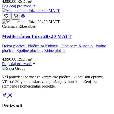
4.990,00
RSD
/ m²
Pogledaj
proizvod
Ceramica Ribesalbes
Mediterráneo Ibiza 20x20 MATT
Dekor pločice
,
Pločice za Kuhinju
,
Pločice za Kupatilo
,
Podne
pločice
,
Spoljne pločice
,
Zidne pločice
4.990,00
RSD
/ m²
Pogledaj
proizvod
Vaš pouzdani partner za keramičke pločice i kupatilsku opremu.
Više od 20 godina iskustva u pružanju vrhunskih rešenja za
stambene i komercijalne projekte.
Proizvodi