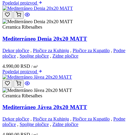
Pogledaj
proizvod
Ceramica Ribesalbes
Mediterráneo Denia 20x20 MATT
Dekor pločice
,
Pločice za Kuhinju
,
Pločice za Kupatilo
,
Podne
pločice
,
Spoljne pločice
,
Zidne pločice
4.990,00
RSD
/ m²
Pogledaj
proizvod
Ceramica Ribesalbes
Mediterráneo Jávea 20x20 MATT
Dekor pločice
,
Pločice za Kuhinju
,
Pločice za Kupatilo
,
Podne
pločice
,
Spoljne pločice
,
Zidne pločice
4.990,00
RSD
/ m²