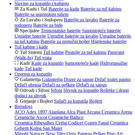
Slavine za kupatilo i kuhinju
Za Kadu i Tuš
Baterije za kadu
Baterije za tuš kabinu
Baterije sa usponskim tušem
Za Lavabo i Sudoperu
Baterije za lavabo
Baterije za
sudoperu
Baterije za bide
Specijalne
Termostatske baterije
Samostojeće baterije
Ugradne baterije
Ugradne baterije za lavabo
Ugradne baterije
za tuš kabinu
Baterije za protočni bojler
Higijenske baterije
Tuš kabine i kade
Tuš Sistemi
Tuš kabine
Postolje za tuš kabinu
Paravani
(Walk-In)
Tuš vrata
Kade
Kade za kupatilo
Samostojeće kade
Hidromasažne
kade
Tuš kade
Oprema za kupatilo
Galanterija
Galanterija
Dozer za sapun
Držač toalet papira
Držači ubrusa
Držači za peškire
Držači za sapun
Odvodi i Sifoni
Sifoni
Slivnik za kupatilo
Rešetke i drugi
dodaci za slivnik
Grejanje i Bojleri
Sušači za kupatila
Bojleri
Brendovi
ACO
Adex 1897
Alaplana
Alca Plast
Arcana Ceramica
Arena
Ceramiche
Ascot Ceramiche
Bathco
Ceramica Ribesalbes
Cerlat
Codicer
Copen
Fanal Ceramica
Geberit
Kolpa San
Maier
Minotti
Natucer
New Tiles
Onix
Pamesa
Peštan
Pino Art