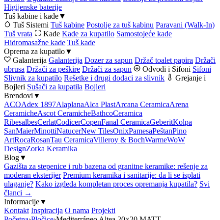
Higijenske baterije
Tuš kabine i kade
▼
Tuš Sistemi
Tuš kabine
Postolje za tuš kabinu
Paravani (Walk-In)
Tuš vrata
Kade
Kade za kupatilo
Samostojeće kade
Hidromasažne kade
Tuš kade
Oprema za kupatilo
▼
Galanterija
Galanterija
Dozer za sapun
Držač toalet papira
Držači
ubrusa
Držači za peškire
Držači za sapun
Odvodi i Sifoni
Sifoni
Slivnik za kupatilo
Rešetke i drugi dodaci za slivnik
Grejanje i
Bojleri
Sušači za kupatila
Bojleri
Brendovi
▼
ACO
Adex 1897
Alaplana
Alca Plast
Arcana Ceramica
Arena
Ceramiche
Ascot Ceramiche
Bathco
Ceramica
Ribesalbes
Cerlat
Codicer
Copen
Fanal Ceramica
Geberit
Kolpa
San
Maier
Minotti
Natucer
New Tiles
Onix
Pamesa
Peštan
Pino
Art
Roca
Rosan
Tau Ceramica
Villeroy & Boch
Warme
WoW
Design
Zorka Keramika
Blog
▼
Gazišta za stepenice i rub bazena od granitne keramike: rešenje za
moderan eksterijer
Premium keramika i sanitarije: da li se isplati
ulaganje?
Kako izgleda kompletan proces opremanja kupatila?
Svi
članci →
Informacije
▼
Kontakt
Inspiracija
O nama
Projekti
Početna
›
Pločice
›
Mediterráneo Altea 20×20 MATT