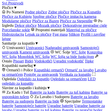
Svi Proizvodi
Pločice
▼
Po Nameni
Podne pločice
Zidne pločice
Pločice za Kupatilo
Pločice za Kuhinju
Spoljne pločice
Pločice imitacija kamena
Modularne pločice
Pločice za Bazen
Pločice za Stepenište
Po
Izgledu
Dekor pločice
Mozaik pločice
Dekorativne pregradne cigle
Porcelanske sokle
Propratni materijali
Materijal za pločice
Hidroizolacija
Lepak za pločice
Fug masa
Silikon
Profili i završne
lajsne
Sanitarije za kupatilo
▼
Umivaonici
Umivaonici
Nadgradni umivaonik
Samostojeći
umivaonik
Kameni umivaonik
WC Šolje
WC šolje
Konzolna
WC šolja
Monoblok WC šolja
WC šolja sa bide funkcijom
Ostalo
Pisoari
Bidei
Vodokotlići
Ugradni vodokotlić
Tipke
Kupatilski nameštaj
▼
Ormarići i Police
Kupatilski ormarići
Ormarić za lavabo
Lavabo
sa ormarićem
Postolje za umivaonik
Vertikala za kupatilo
Ogledala
Ogledalo za kupatilo
Ogledalo sa ormarićem
LED
ogledalo za kupatilo
Slavine za kupatilo i kuhinju
▼
Za Kadu i Tuš
Baterije za kadu
Baterije za tuš kabinu
Baterije sa
usponskim tušem
Za Lavabo i Sudoperu
Baterije za lavabo
Baterije za sudoperu
Baterije za bide
Specijalne
Termostatske
baterije
Samostojeće baterije
Ugradne baterije
Ugradne baterije za
lavabo
Ugradne baterije za tuš kabinu
Baterije za protočni bojler