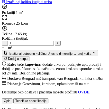
Izračunaj koliko kutija ti treba
Po kutiji
1 m²
Komada
25 kom
Težina
17.65 kg
Količina (kutija):
−
+
=
1
m²
Izračunaj potrebnu količinu
Unesite dimenzije → broj kutija
🛒 Dodaj u korpu
Kako teče kupovina:
dodate u korpu, pošaljete upit prodaji i
dobijate pro-fakturu sa konačnom cenom i rokom isporuke u roku
od 24 sata. Bez online plaćanja.
Dostava
Beograd naš transport, van Beograda kurirska služba
Plaćanje
Gotovinom, karticom, uplatnicom ili na rate
Detaljnije oko dostave i plaćanja možete pročitati
OVDE
.
Opis
Tehničke specifikacije