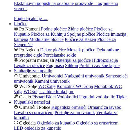
Ekskluzivni popusti na odabrane proizvode – ograničeno
vreme!
Pogledaj akcije →
Pločice
Po Nameni
Podne pločice
Zidne pločice
Pločice za
Kupatilo
Pločice za Kuhinju
Spoljne pločice
Pločice imitacija
kamena
Modularne pločice
Pločice za Bazen
Pločice za
Stepenište
Po Izgledu
Dekor pločice
Mozaik pločice
Dekorativne
pregradne cigle
Porcelanske sokle
Propratni materijali
Materijal za pločice
Hidroizolacija
Lepak za pločice
Fug masa
Silikon
Profili i završne lajsne
Sanitarije za kupatilo
Umivaonici
Umivaonici
Nadgradni umivaonik
Samostojeći
umivaonik
Kameni umivaonik
WC Šolje
WC šolje
Konzolna WC šolja
Monoblok WC
šolja
WC šolja sa bide funkcijom
Ostalo
Pisoari
Bidei
Vodokotlići
Ugradni vodokotlić
Tipke
Kupatilski nameštaj
Ormarići i Police
Kupatilski ormarići
Ormarić za lavabo
Lavabo sa ormarićem
Postolje za umivaonik
Vertikala za
kupatilo
Ogledala
Ogledalo za kupatilo
Ogledalo sa ormarićem
LED ogledalo za kupatilo