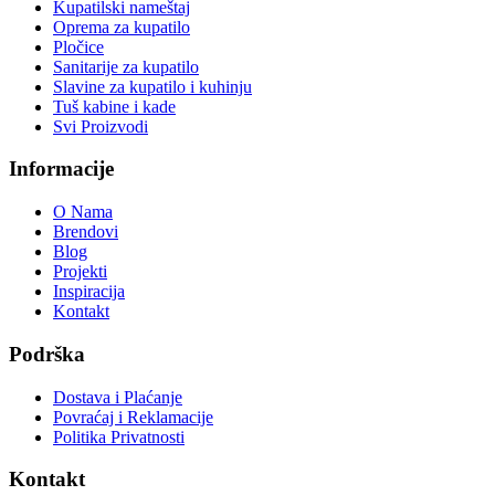
Kupatilski nameštaj
Oprema za kupatilo
Pločice
Sanitarije za kupatilo
Slavine za kupatilo i kuhinju
Tuš kabine i kade
Svi Proizvodi
Informacije
O Nama
Brendovi
Blog
Projekti
Inspiracija
Kontakt
Podrška
Dostava i Plaćanje
Povraćaj i Reklamacije
Politika Privatnosti
Kontakt