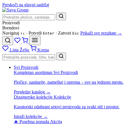
Preskoči na glavni sadržaj
Proizvodi
Brendovi
Navigiraj
· Potvrdi
· Zatvori
Prikaži sve rezultate →
↑
↓
Enter
Esc
Lista Želja
Korpa
Svi Proizvodi
Kompletan asortiman
Svi Proizvodi
Pločice, sanitarije, nameštaj i oprema – sve na jednom mestu.
Pregledaj katalog →
Dizajnerske kolekcije
Kolekcije
Kuratorski odabrani setovi proizvoda za svaki stil i prostor.
Istraži kolekcije →
🔥 Posebna ponuda
Akcija