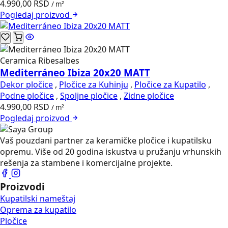
4.990,00
RSD
/ m²
Pogledaj
proizvod
Ceramica Ribesalbes
Mediterráneo Ibiza 20x20 MATT
Dekor pločice
,
Pločice za Kuhinju
,
Pločice za Kupatilo
,
Podne pločice
,
Spoljne pločice
,
Zidne pločice
4.990,00
RSD
/ m²
Pogledaj
proizvod
Vaš pouzdani partner za keramičke pločice i kupatilsku
opremu. Više od 20 godina iskustva u pružanju vrhunskih
rešenja za stambene i komercijalne projekte.
Proizvodi
Kupatilski nameštaj
Oprema za kupatilo
Pločice