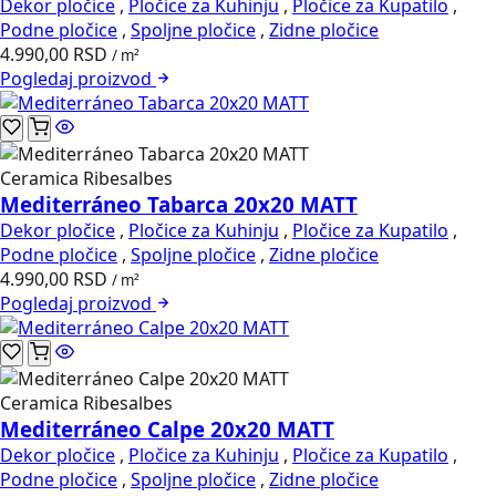
Dekor pločice
,
Pločice za Kuhinju
,
Pločice za Kupatilo
,
Podne pločice
,
Spoljne pločice
,
Zidne pločice
4.990,00
RSD
/ m²
Pogledaj
proizvod
Ceramica Ribesalbes
Mediterráneo Tabarca 20x20 MATT
Dekor pločice
,
Pločice za Kuhinju
,
Pločice za Kupatilo
,
Podne pločice
,
Spoljne pločice
,
Zidne pločice
4.990,00
RSD
/ m²
Pogledaj
proizvod
Ceramica Ribesalbes
Mediterráneo Calpe 20x20 MATT
Dekor pločice
,
Pločice za Kuhinju
,
Pločice za Kupatilo
,
Podne pločice
,
Spoljne pločice
,
Zidne pločice