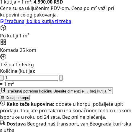
1 kutija = 1 m²:
4.990,00
RSD
Cene su sa uključenim PDV-om. Cena po m² važi pri
kupovini celog pakovanja.
Izračunaj koliko kutija ti treba
Po kutiji
1 m²
Komada
25 kom
Težina
17.65 kg
Količina (kutija):
−
+
=
1
m²
Izračunaj potrebnu količinu
Unesite dimenzije → broj kutija
🛒 Dodaj u korpu
Kako teče kupovina:
dodate u korpu, pošaljete upit
prodaji i dobijate pro-fakturu sa konačnom cenom i rokom
isporuke u roku od 24 sata. Bez online plaćanja.
Dostava
Beograd naš transport, van Beograda kurirska
služba