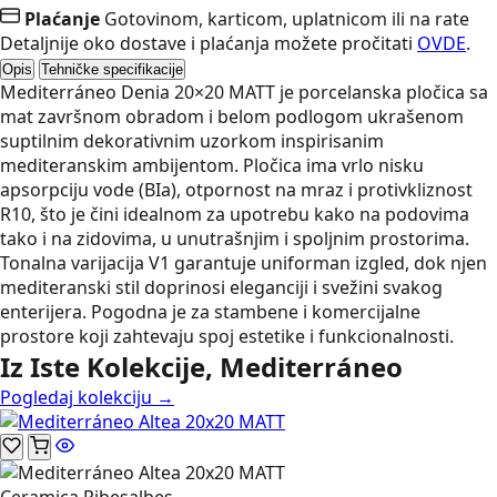
Plaćanje
Gotovinom, karticom, uplatnicom ili na rate
Detaljnije oko dostave i plaćanja možete pročitati
OVDE
.
Opis
Tehničke specifikacije
Mediterráneo Denia 20×20 MATT je porcelanska pločica sa
mat završnom obradom i belom podlogom ukrašenom
suptilnim dekorativnim uzorkom inspirisanim
mediteranskim ambijentom. Pločica ima vrlo nisku
apsorpciju vode (BIa), otpornost na mraz i protivkliznost
R10, što je čini idealnom za upotrebu kako na podovima
tako i na zidovima, u unutrašnjim i spoljnim prostorima.
Tonalna varijacija V1 garantuje uniforman izgled, dok njen
mediteranski stil doprinosi eleganciji i svežini svakog
enterijera. Pogodna je za stambene i komercijalne
prostore koji zahtevaju spoj estetike i funkcionalnosti.
Iz Iste Kolekcije, Mediterráneo
Pogledaj kolekciju →