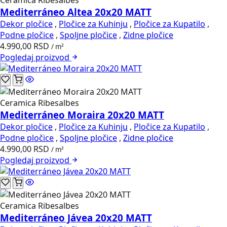
Ceramica Ribesalbes
Mediterráneo Altea 20x20 MATT
Dekor pločice
,
Pločice za Kuhinju
,
Pločice za Kupatilo
,
Podne pločice
,
Spoljne pločice
,
Zidne pločice
4.990,00
RSD
/ m²
Pogledaj
proizvod
Ceramica Ribesalbes
Mediterráneo Moraira 20x20 MATT
Dekor pločice
,
Pločice za Kuhinju
,
Pločice za Kupatilo
,
Podne pločice
,
Spoljne pločice
,
Zidne pločice
4.990,00
RSD
/ m²
Pogledaj
proizvod
Ceramica Ribesalbes
Mediterráneo Jávea 20x20 MATT