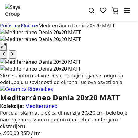
Početna
›
Pločice
›
Mediterráneo Denia 20×20 MATT
Slike su informativne. Stvarne boje i nijanse mogu da
odstupaju u zavisnosti od ekrana i uslova osvetljenja.
Mediterráneo Denia 20x20 MATT
Kolekcija:
Mediterráneo
Porcelanska mat pločica dimenzija 20x20 cm, bele boje,
namenjena za zidnu i podnu upotrebu u enterijeru i
eksterijeru.
4.990,00
RSD
/ m²