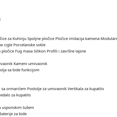
!
čice za Kuhinju
Spoljne pločice
Pločice imitacija kamena
Modularn
e cigle
Porcelanske sokle
 pločice
Fug masa
Silikon
Profili i završne lajsne
ivaonik
Kameni umivaonik
olja sa bide funkcijom
 sa ormarićem
Postolje za umivaonik
Vertikala za kupatilo
edalo za kupatilo
sa usponskim tušem
Baterije za bide