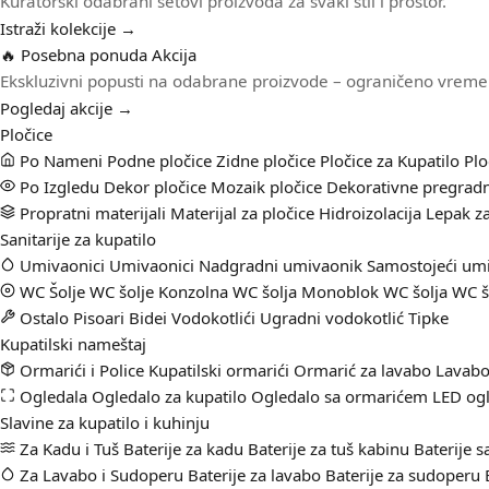
Kuratorski odabrani setovi proizvoda za svaki stil i prostor.
Istraži kolekcije →
🔥 Posebna ponuda
Akcija
Ekskluzivni popusti na odabrane proizvode – ograničeno vreme
Pogledaj akcije →
Pločice
Po Nameni
Podne pločice
Zidne pločice
Pločice za Kupatilo
Plo
Po Izgledu
Dekor pločice
Mozaik pločice
Dekorativne pregradn
Propratni materijali
Materijal za pločice
Hidroizolacija
Lepak za
Sanitarije za kupatilo
Umivaonici
Umivaonici
Nadgradni umivaonik
Samostojeći um
WC Šolje
WC šolje
Konzolna WC šolja
Monoblok WC šolja
WC š
Ostalo
Pisoari
Bidei
Vodokotlići
Ugradni vodokotlić
Tipke
Kupatilski nameštaj
Ormarići i Police
Kupatilski ormarići
Ormarić za lavabo
Lavabo
Ogledala
Ogledalo za kupatilo
Ogledalo sa ormarićem
LED ogl
Slavine za kupatilo i kuhinju
Za Kadu i Tuš
Baterije za kadu
Baterije za tuš kabinu
Baterije 
Za Lavabo i Sudoperu
Baterije za lavabo
Baterije za sudoperu