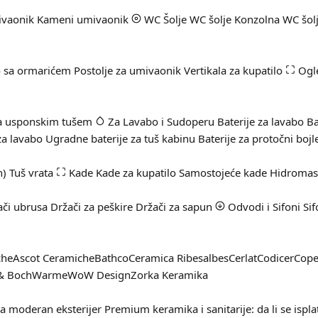
ivaonik
Kameni umivaonik
WC Šolje
WC šolje
Konzolna WC šol
 sa ormarićem
Postolje za umivaonik
Vertikala za kupatilo
Ogl
sa usponskim tušem
Za Lavabo i Sudoperu
Baterije za lavabo
Ba
za lavabo
Ugradne baterije za tuš kabinu
Baterije za protočni bojl
n)
Tuš vrata
Kade
Kade za kupatilo
Samostojeće kade
Hidromas
ači ubrusa
Držači za peškire
Držači za sapun
Odvodi i Sifoni
Sif
che
Ascot Ceramiche
Bathco
Ceramica Ribesalbes
Cerlat
Codicer
Cop
 & Boch
Warme
WoW Design
Zorka Keramika
za moderan eksterijer
Premium keramika i sanitarije: da li se ispla