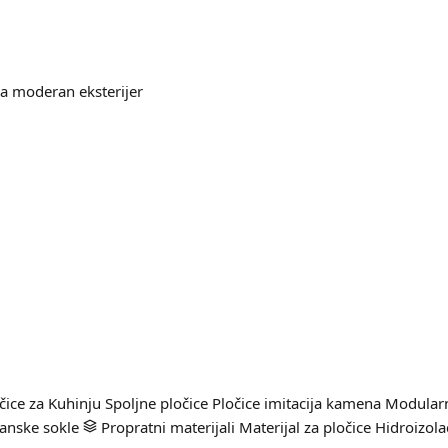
za moderan eksterijer
čice za Kuhinju
Spoljne pločice
Pločice imitacija kamena
Modularn
anske sokle
Propratni materijali
Materijal za pločice
Hidroizola