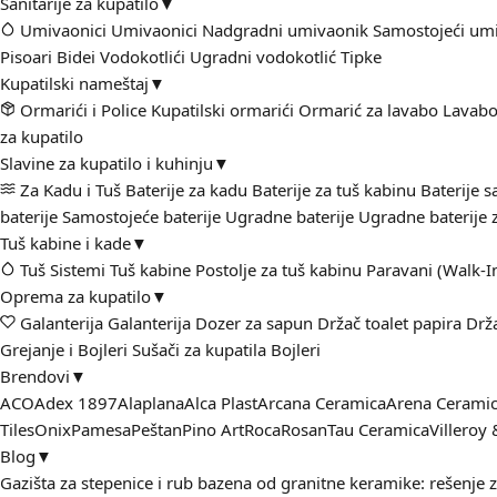
Sanitarije za kupatilo
▼
Umivaonici
Umivaonici
Nadgradni umivaonik
Samostojeći um
Pisoari
Bidei
Vodokotlići
Ugradni vodokotlić
Tipke
Kupatilski nameštaj
▼
Ormarići i Police
Kupatilski ormarići
Ormarić za lavabo
Lavabo
za kupatilo
Slavine za kupatilo i kuhinju
▼
Za Kadu i Tuš
Baterije za kadu
Baterije za tuš kabinu
Baterije 
baterije
Samostojeće baterije
Ugradne baterije
Ugradne baterije 
Tuš kabine i kade
▼
Tuš Sistemi
Tuš kabine
Postolje za tuš kabinu
Paravani (Walk-I
Oprema za kupatilo
▼
Galanterija
Galanterija
Dozer za sapun
Držač toalet papira
Drž
Grejanje i Bojleri
Sušači za kupatila
Bojleri
Brendovi
▼
ACO
Adex 1897
Alaplana
Alca Plast
Arcana Ceramica
Arena Cerami
Tiles
Onix
Pamesa
Peštan
Pino Art
Roca
Rosan
Tau Ceramica
Villeroy
Blog
▼
Gazišta za stepenice i rub bazena od granitne keramike: rešenje 