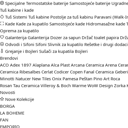
Specijalne
Termostatske baterije
Samostojeće baterije
Ugradne 
Tuš kabine i kade
Tuš Sistemi
Tuš kabine
Postolje za tuš kabinu
Paravani (Walk-I
Kade
Kade za kupatilo
Samostojeće kade
Hidromasažne kade
Oprema za kupatilo
Galanterija
Galanterija
Dozer za sapun
Držač toalet papira
Drž
Odvodi i Sifoni
Sifoni
Slivnik za kupatilo
Rešetke i drugi dodaci 
Grejanje i Bojleri
Sušači za kupatila
Bojleri
Brendovi
ACO
Adex 1897
Alaplana
Alca Plast
Arcana Ceramica
Arena Cer
Ceramica Ribesalbes
Cerlat
Codicer
Copen
Fanal Ceramica
Geber
Minotti
Natucer
New Tiles
Onix
Pamesa
Peštan
Pino Art
Roca
Rosan
Tau Ceramica
Villeroy & Boch
Warme
WoW Design
Zorka 
Novosti
Nove Kolekcije
BORGA
LA BOHEME
FAN
EMPORIO