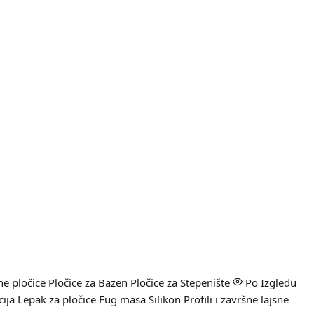
e pločice
Pločice za Bazen
Pločice za Stepenište
Po Izgledu
cija
Lepak za pločice
Fug masa
Silikon
Profili i završne lajsne