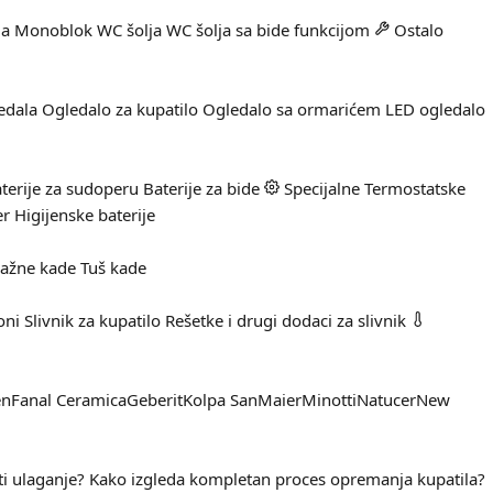
ja
Monoblok WC šolja
WC šolja sa bide funkcijom
Ostalo
edala
Ogledalo za kupatilo
Ogledalo sa ormarićem
LED ogledalo
terije za sudoperu
Baterije za bide
Specijalne
Termostatske
er
Higijenske baterije
ažne kade
Tuš kade
oni
Slivnik za kupatilo
Rešetke i drugi dodaci za slivnik
en
Fanal Ceramica
Geberit
Kolpa San
Maier
Minotti
Natucer
New
ti ulaganje?
Kako izgleda kompletan proces opremanja kupatila?