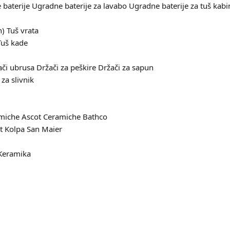
baterije
Ugradne baterije za lavabo
Ugradne baterije za tuš kabi
n)
Tuš vrata
Tuš kade
ači ubrusa
Držači za peškire
Držači za sapun
za slivnik
amiche
Ascot Ceramiche
Bathco
it
Kolpa San
Maier
Keramika