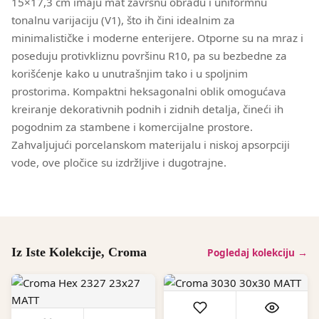
15×17,3 cm imaju mat završnu obradu i uniformnu
tonalnu varijaciju (V1), što ih čini idealnim za
minimalističke i moderne enterijere. Otporne su na mraz i
poseduju protivkliznu površinu R10, pa su bezbedne za
korišćenje kako u unutrašnjim tako i u spoljnim
prostorima. Kompaktni heksagonalni oblik omogućava
kreiranje dekorativnih podnih i zidnih detalja, čineći ih
pogodnim za stambene i komercijalne prostore.
Zahvaljujući porcelanskom materijalu i niskoj apsorpciji
vode, ove pločice su izdržljive i dugotrajne.
Iz Iste Kolekcije, Croma
Pogledaj kolekciju →