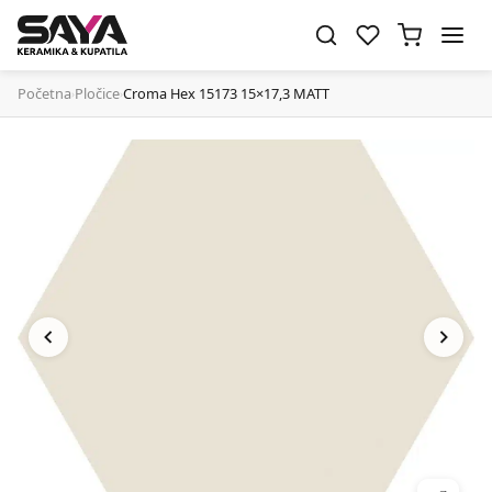
Početna
Pločice
Croma Hex 15173 15×17,3 MATT
›
›