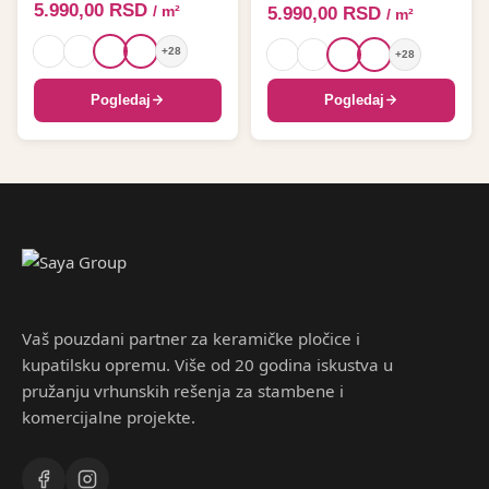
5.990,00
RSD
/ m²
5.990,00
RSD
/ m²
+28
+28
Pogledaj
Pogledaj
Vaš pouzdani partner za keramičke pločice i
kupatilsku opremu. Više od 20 godina iskustva u
pružanju vrhunskih rešenja za stambene i
komercijalne projekte.