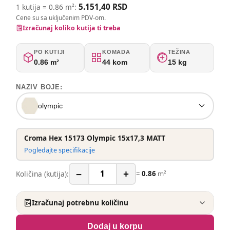
5.151,40 RSD
1 kutija = 0.86 m²:
Cene su sa uključenim PDV-om.
Izračunaj koliko kutija ti treba
PO KUTIJI
KOMADA
TEŽINA
0.86 m²
44 kom
15 kg
NAZIV BOJE:
olympic
Croma Hex 15173 Olympic 15x17,3 MATT
Pogledajte specifikacije
−
+
Količina (kutija):
=
0.86
m²
Izračunaj potrebnu količinu
Dodaj u korpu