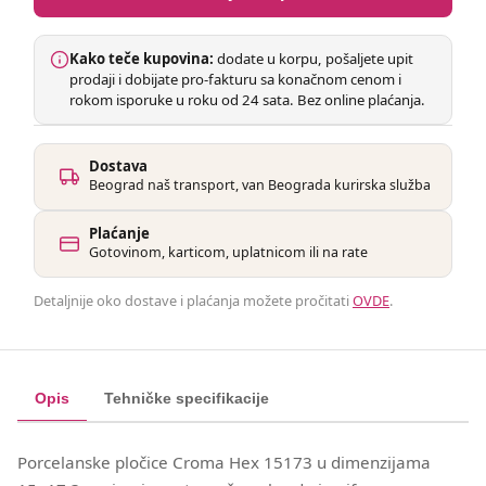
Kako teče kupovina:
dodate u korpu, pošaljete upit
prodaji i dobijate pro-fakturu sa konačnom cenom i
rokom isporuke u roku od 24 sata. Bez online plaćanja.
Dostava
Beograd naš transport, van Beograda kurirska služba
Plaćanje
Gotovinom, karticom, uplatnicom ili na rate
Detaljnije oko dostave i plaćanja možete pročitati
OVDE
.
Opis
Tehničke specifikacije
Porcelanske pločice Croma Hex 15173 u dimenzijama