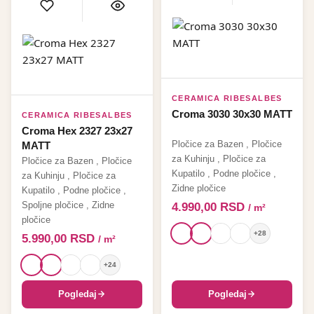
CERAMICA RIBESALBES
Croma 3030 30x30 MATT
CERAMICA RIBESALBES
Croma Hex 2327 23x27
Pločice za Bazen
,
Pločice
MATT
za Kuhinju
,
Pločice za
Pločice za Bazen
,
Pločice
Kupatilo
,
Podne pločice
,
za Kuhinju
,
Pločice za
Zidne pločice
Kupatilo
,
Podne pločice
,
Spoljne pločice
,
Zidne
4.990,00
RSD
/ m²
pločice
+28
5.990,00
RSD
/ m²
+24
Pogledaj
Pogledaj