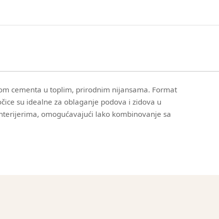
ktom cementa u toplim, prirodnim nijansama. Format
očice su idealne za oblaganje podova i zidova u
nterijerima, omogućavajući lako kombinovanje sa