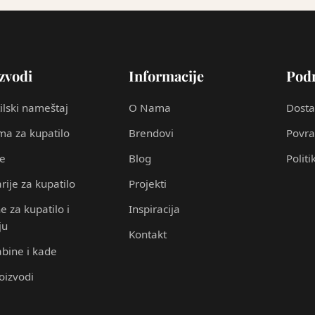
zvodi
Informacije
Pod
ilski nameštaj
O Nama
Dosta
a za kupatilo
Brendovi
Povra
ce
Blog
Politi
rije za kupatilo
Projekti
e za kupatilo i
Inspiracija
ju
Kontakt
abine i kade
roizvodi