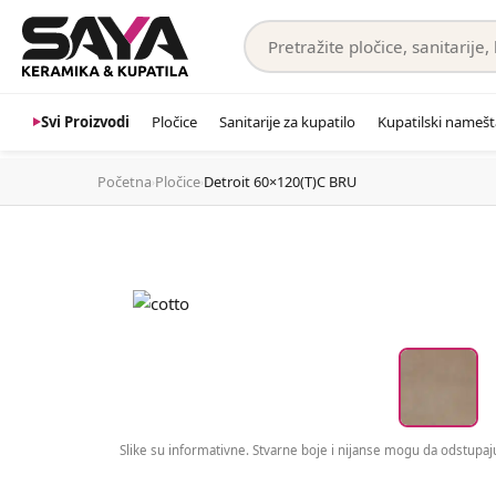
Svi Proizvodi
Pločice
Sanitarije za kupatilo
Kupatilski namešt
Početna
Pločice
Detroit 60×120(T)C BRU
›
›
Slike su informativne. Stvarne boje i nijanse mogu da odstupaju