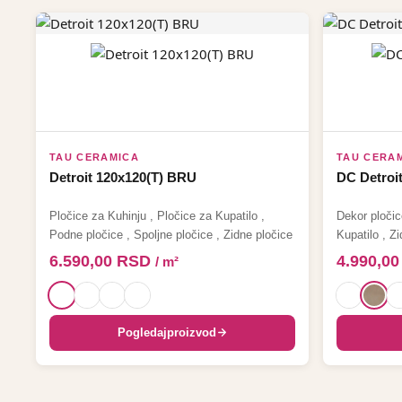
TAU CERAMICA
TAU CERA
Detroit 120x120(T) BRU
DC Detroi
Pločice za Kuhinju
,
Pločice za Kupatilo
,
Dekor pločic
Podne pločice
,
Spoljne pločice
,
Zidne pločice
Kupatilo
,
Zi
6.590,00
RSD
4.990,0
/ m²
Pogledaj
proizvod