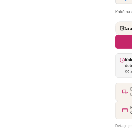
Količina 
Izr
Kak
dob
od 2
G
Detaljnij