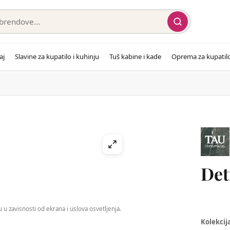
aj
Slavine za kupatilo i kuhinju
Tuš kabine i kade
Oprema za kupatil
Det
 u zavisnosti od ekrana i uslova osvetljenja.
Kolekcij