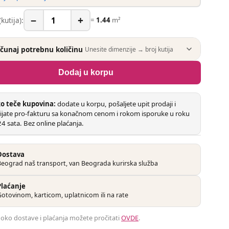
−
+
(kutija):
=
1.44
m²
ačunaj potrebnu količinu
Unesite dimenzije → broj kutija
Dodaj u korpu
o teče kupovina:
dodate u korpu, pošaljete upit prodaji i
ijate pro-fakturu sa konačnom cenom i rokom isporuke u roku
4 sata. Bez online plaćanja.
Dostava
Beograd naš transport, van Beograda kurirska služba
Plaćanje
otovinom, karticom, uplatnicom ili na rate
e oko dostave i plaćanja možete pročitati
OVDE
.