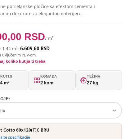
ne porcelanske pločice sa efektom cementa i
iranim dekorom za elegantne enterijere.
90,00
RSD
/ m²
6.609,60 RSD
= 1.44 m²:
a uključenim PDV-om.
aj koliko kutija ti treba
KUTIJI
KOMADA
TEŽINA
44 m²
2 kom
27 kg
BOJE:
tto
it Cotto 60x120(T)C BRU
jte specifikacije