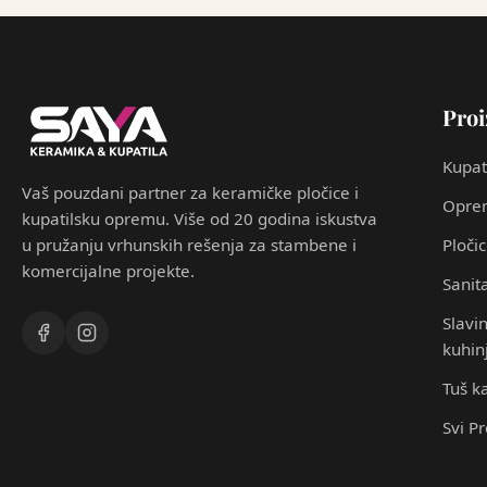
Proi
Kupat
Vaš pouzdani partner za keramičke pločice i
Oprem
kupatilsku opremu. Više od 20 godina iskustva
u pružanju vrhunskih rešenja za stambene i
Ploči
komercijalne projekte.
Sanita
Slavin
kuhin
Tuš k
Svi P