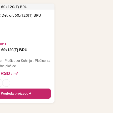
MICA
t 60x120(T) BRU
e
,
Pločice za Kuhinju
,
Pločice za
dne pločice
0
RSD
/ m²
Pogledaj
proizvod