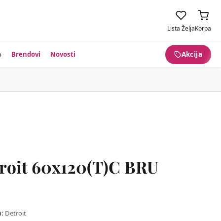
Lista Želja
Korpa
o
Brendovi
Novosti
Akcija
roit 60x120(T)C BRU
a:
Detroit