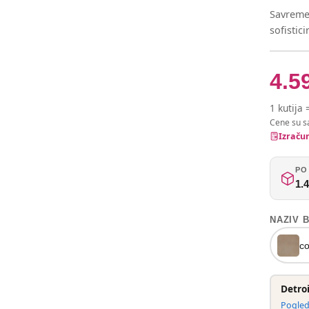
Savreme
sofistic
4.5
1 kutija 
Cene su s
Izračun
PO 
1.
NAZIV 
co
Detro
Pogleda