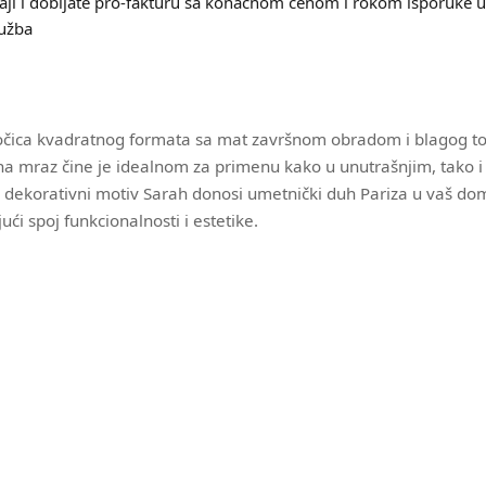
aji i dobijate pro-fakturu sa konačnom cenom i rokom isporuke u 
lužba
ica kvadratnog formata sa mat završnom obradom i blagog ton
t na mraz čine je idealnom za primenu kako u unutrašnjim, tako 
k dekorativni motiv Sarah donosi umetnički duh Pariza u vaš dom 
ući spoj funkcionalnosti i estetike.