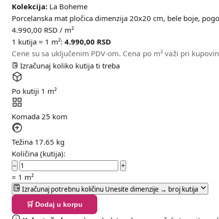
Kolekcija:
La Boheme
Porcelanska mat pločica dimenzija 20x20 cm, bele boje, pogo
4.990,00
RSD
/ m²
1 kutija = 1 m²:
4.990,00
RSD
Cene su sa uključenim PDV-om. Cena po m² važi pri kupovin
Izračunaj koliko kutija ti treba
Po kutiji
1 m²
Komada
25 kom
Težina
17.65 kg
Količina (kutija):
−
+
=
1
m²
Izračunaj potrebnu količinu
Unesite dimenzije → broj kutija
🛒 Dodaj u korpu