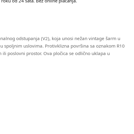
roku od 24 sata. Bez online plaćanja.
alnog odstupanja (V2), koja unosi nežan vintage šarm u
i u spoljnim uslovima. Protivklizna površina sa oznakom R10
ili poslovni prostor. Ova pločica se odlično uklapa u