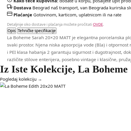
Kako teče kupovina:
dodate u korpu, pošaljete upit prod
Dostava
Beograd naš transport, van Beograda kurirska s
Plaćanje
Gotovinom, karticom, uplatnicom ili na rate
Detaljnije oko dostave i plaćanja možete pročitati
OVDE
.
Opis
Tehničke specifikacije
La Boheme Sarah 20×20 MATT je elegantna porcelanska ploč
svaki prostor. Njena niska apsorpcija vode (BIa) i otpornos
i PEI klasa habanja 2 garantuju sigurnost i dugotrajnost, do
različite stilove enterijera, posebno vintage i klasične, pružaj
Iz Iste Kolekcije, La Boheme
Pogledaj kolekciju →