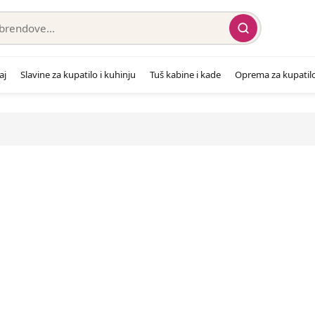
aj
Slavine za kupatilo i kuhinju
Tuš kabine i kade
Oprema za kupatil