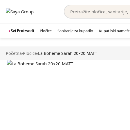
Svi Proizvodi
Pločice
Sanitarije za kupatilo
Kupatilski namešt
Početna
›
Pločice
›
La Boheme Sarah 20×20 MATT