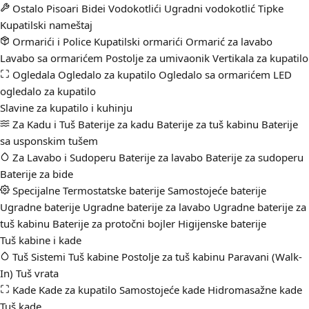
Ostalo
Pisoari
Bidei
Vodokotlići
Ugradni vodokotlić
Tipke
Kupatilski nameštaj
Ormarići i Police
Kupatilski ormarići
Ormarić za lavabo
Lavabo sa ormarićem
Postolje za umivaonik
Vertikala za kupatilo
Ogledala
Ogledalo za kupatilo
Ogledalo sa ormarićem
LED
ogledalo za kupatilo
Slavine za kupatilo i kuhinju
Za Kadu i Tuš
Baterije za kadu
Baterije za tuš kabinu
Baterije
sa usponskim tušem
Za Lavabo i Sudoperu
Baterije za lavabo
Baterije za sudoperu
Baterije za bide
Specijalne
Termostatske baterije
Samostojeće baterije
Ugradne baterije
Ugradne baterije za lavabo
Ugradne baterije za
tuš kabinu
Baterije za protočni bojler
Higijenske baterije
Tuš kabine i kade
Tuš Sistemi
Tuš kabine
Postolje za tuš kabinu
Paravani (Walk-
In)
Tuš vrata
Kade
Kade za kupatilo
Samostojeće kade
Hidromasažne kade
Tuš kade