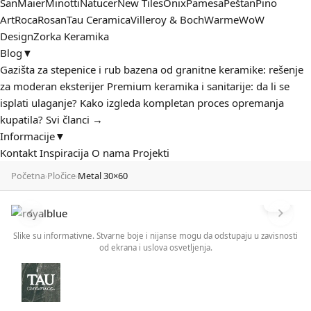
San
Maier
Minotti
Natucer
New Tiles
Onix
Pamesa
Peštan
Pino
Art
Roca
Rosan
Tau Ceramica
Villeroy & Boch
Warme
WoW
Design
Zorka Keramika
Blog
▼
Gazišta za stepenice i rub bazena od granitne keramike: rešenje
za moderan eksterijer
Premium keramika i sanitarije: da li se
isplati ulaganje?
Kako izgleda kompletan proces opremanja
kupatila?
Svi članci →
Informacije
▼
Kontakt
Inspiracija
O nama
Projekti
Početna
Pločice
Metal 30×60
›
›
Slike su informativne. Stvarne boje i nijanse mogu da odstupaju u zavisnosti
od ekrana i uslova osvetljenja.