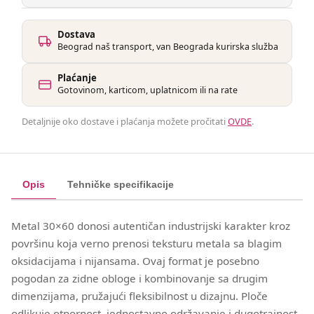
Dostava
Beograd naš transport, van Beograda kurirska služba
Plaćanje
Gotovinom, karticom, uplatnicom ili na rate
Detaljnije oko dostave i plaćanja možete pročitati
OVDE
.
Opis
Tehničke specifikacije
Metal 30×60 donosi autentičan industrijski karakter kroz
površinu koja verno prenosi teksturu metala sa blagim
oksidacijama i nijansama. Ovaj format je posebno
pogodan za zidne obloge i kombinovanje sa drugim
dimenzijama, pružajući fleksibilnost u dizajnu. Ploče
odlikuje otpornost, jednostavno održavanje i dugotrajnost,