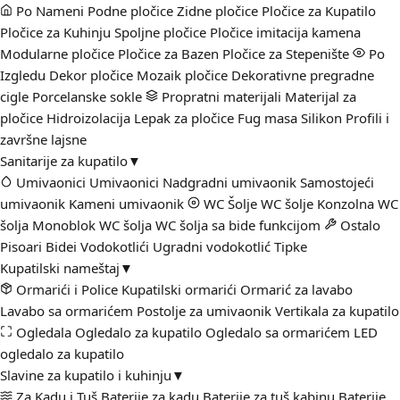
Po Nameni
Podne pločice
Zidne pločice
Pločice za Kupatilo
Pločice za Kuhinju
Spoljne pločice
Pločice imitacija kamena
Modularne pločice
Pločice za Bazen
Pločice za Stepenište
Po
Izgledu
Dekor pločice
Mozaik pločice
Dekorativne pregradne
cigle
Porcelanske sokle
Propratni materijali
Materijal za
pločice
Hidroizolacija
Lepak za pločice
Fug masa
Silikon
Profili i
završne lajsne
Sanitarije za kupatilo
▼
Umivaonici
Umivaonici
Nadgradni umivaonik
Samostojeći
umivaonik
Kameni umivaonik
WC Šolje
WC šolje
Konzolna WC
šolja
Monoblok WC šolja
WC šolja sa bide funkcijom
Ostalo
Pisoari
Bidei
Vodokotlići
Ugradni vodokotlić
Tipke
Kupatilski nameštaj
▼
Ormarići i Police
Kupatilski ormarići
Ormarić za lavabo
Lavabo sa ormarićem
Postolje za umivaonik
Vertikala za kupatilo
Ogledala
Ogledalo za kupatilo
Ogledalo sa ormarićem
LED
ogledalo za kupatilo
Slavine za kupatilo i kuhinju
▼
Za Kadu i Tuš
Baterije za kadu
Baterije za tuš kabinu
Baterije