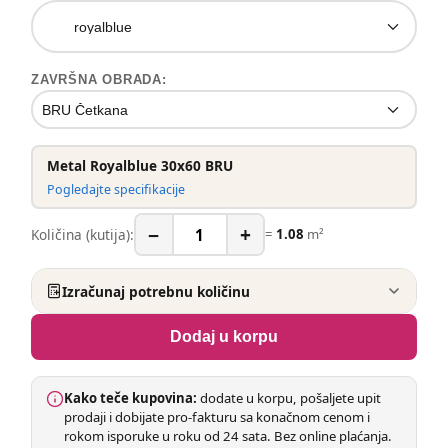
royalblue
ZAVRŠNA OBRADA:
BRU Četkana
Metal Royalblue 30x60 BRU
Pogledajte specifikacije
−
+
Količina (kutija):
=
1.08
m²
Izračunaj potrebnu količinu
Dodaj u korpu
Kako teče kupovina:
dodate u korpu, pošaljete upit
prodaji i dobijate pro-fakturu sa konačnom cenom i
rokom isporuke u roku od 24 sata. Bez online plaćanja.