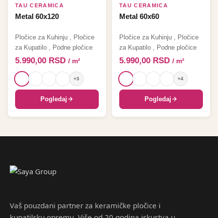
TAU CERAMICA
TAU CERAMICA
Metal 60x120
Metal 60x60
Pločice za Kuhinju
,
Pločice
Pločice za Kuhinju
,
Pločice
za Kupatilo
,
Podne pločice
za Kupatilo
,
Podne pločice
5.990,00
RSD
5.990,00
RSD
/ m²
/ m²
+3
+4
Pogledaj
Pogledaj
Vaš pouzdani partner za keramičke pločice i
kupatilsku opremu. Više od 20 godina iskustva u