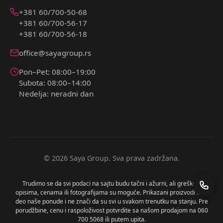
+381 60/700-50-68
+381 60/700-56-17
+381 60/700-56-18
office@sayagroup.rs
Pon–Pet: 08:00–19:00
Subota: 08:00–14:00
Nedelja: neradni dan
© 2026 Saya Group. Sva prava zadržana.
Trudimo se da svi podaci na sajtu budu tačni i ažurni, ali greške u
opisima, cenama ili fotografijama su moguće. Prikazani proizvodi čine
deo naše ponude i ne znači da su svi u svakom trenutku na stanju. Pre
porudžbine, cenu i raspoloživost potvrdite sa našom prodajom na 060
700 5068 ili putem upita.