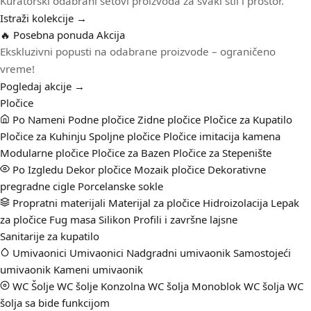
Kuratorski odabrani setovi proizvoda za svaki stil i prostor.
Istraži kolekcije →
🔥 Posebna ponuda
Akcija
Ekskluzivni popusti na odabrane proizvode – ograničeno
vreme!
Pogledaj akcije →
Pločice
Po Nameni
Podne pločice
Zidne pločice
Pločice za Kupatilo
Pločice za Kuhinju
Spoljne pločice
Pločice imitacija kamena
Modularne pločice
Pločice za Bazen
Pločice za Stepenište
Po Izgledu
Dekor pločice
Mozaik pločice
Dekorativne
pregradne cigle
Porcelanske sokle
Propratni materijali
Materijal za pločice
Hidroizolacija
Lepak
za pločice
Fug masa
Silikon
Profili i završne lajsne
Sanitarije za kupatilo
Umivaonici
Umivaonici
Nadgradni umivaonik
Samostojeći
umivaonik
Kameni umivaonik
WC Šolje
WC šolje
Konzolna WC šolja
Monoblok WC šolja
WC
šolja sa bide funkcijom