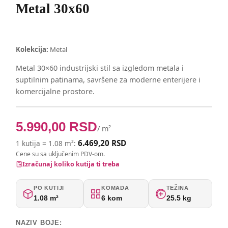
Metal 30x60
Kolekcija:
Metal
Metal 30×60 industrijski stil sa izgledom metala i
suptilnim patinama, savršene za moderne enterijere i
komercijalne prostore.
5.990,00
RSD
/ m²
6.469,20 RSD
1 kutija = 1.08 m²:
Cene su sa uključenim PDV-om.
Izračunaj koliko kutija ti treba
PO KUTIJI
KOMADA
TEŽINA
1.08 m²
6 kom
25.5 kg
NAZIV BOJE: