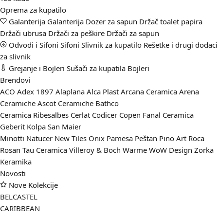
Oprema za kupatilo
Galanterija
Galanterija
Dozer za sapun
Držač toalet papira
Držači ubrusa
Držači za peškire
Držači za sapun
Odvodi i Sifoni
Sifoni
Slivnik za kupatilo
Rešetke i drugi dodaci
za slivnik
Grejanje i Bojleri
Sušači za kupatila
Bojleri
Brendovi
ACO
Adex 1897
Alaplana
Alca Plast
Arcana Ceramica
Arena
Ceramiche
Ascot Ceramiche
Bathco
Ceramica Ribesalbes
Cerlat
Codicer
Copen
Fanal Ceramica
Geberit
Kolpa San
Maier
Minotti
Natucer
New Tiles
Onix
Pamesa
Peštan
Pino Art
Roca
Rosan
Tau Ceramica
Villeroy & Boch
Warme
WoW Design
Zorka
Keramika
Novosti
Nove Kolekcije
BELCASTEL
CARIBBEAN