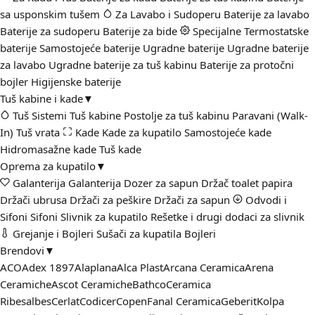
sa usponskim tušem
Za Lavabo i Sudoperu
Baterije za lavabo
Baterije za sudoperu
Baterije za bide
Specijalne
Termostatske
baterije
Samostojeće baterije
Ugradne baterije
Ugradne baterije
za lavabo
Ugradne baterije za tuš kabinu
Baterije za protočni
bojler
Higijenske baterije
Tuš kabine i kade
▼
Tuš Sistemi
Tuš kabine
Postolje za tuš kabinu
Paravani (Walk-
In)
Tuš vrata
Kade
Kade za kupatilo
Samostojeće kade
Hidromasažne kade
Tuš kade
Oprema za kupatilo
▼
Galanterija
Galanterija
Dozer za sapun
Držač toalet papira
Držači ubrusa
Držači za peškire
Držači za sapun
Odvodi i
Sifoni
Sifoni
Slivnik za kupatilo
Rešetke i drugi dodaci za slivnik
Grejanje i Bojleri
Sušači za kupatila
Bojleri
Brendovi
▼
ACO
Adex 1897
Alaplana
Alca Plast
Arcana Ceramica
Arena
Ceramiche
Ascot Ceramiche
Bathco
Ceramica
Ribesalbes
Cerlat
Codicer
Copen
Fanal Ceramica
Geberit
Kolpa