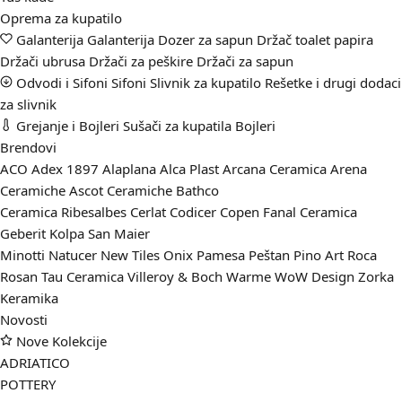
Oprema za kupatilo
Galanterija
Galanterija
Dozer za sapun
Držač toalet papira
Držači ubrusa
Držači za peškire
Držači za sapun
Odvodi i Sifoni
Sifoni
Slivnik za kupatilo
Rešetke i drugi dodaci
za slivnik
Grejanje i Bojleri
Sušači za kupatila
Bojleri
Brendovi
ACO
Adex 1897
Alaplana
Alca Plast
Arcana Ceramica
Arena
Ceramiche
Ascot Ceramiche
Bathco
Ceramica Ribesalbes
Cerlat
Codicer
Copen
Fanal Ceramica
Geberit
Kolpa San
Maier
Minotti
Natucer
New Tiles
Onix
Pamesa
Peštan
Pino Art
Roca
Rosan
Tau Ceramica
Villeroy & Boch
Warme
WoW Design
Zorka
Keramika
Novosti
Nove Kolekcije
ADRIATICO
POTTERY