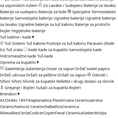
sa usponskim tušem
Za Lavabo i Sudoperu
Baterije za lavabo
Baterije za sudoperu
Baterije za bide
Specijalne
Termostatske
baterije
Samostojeće baterije
Ugradne baterije
Ugradne baterije
za lavabo
Ugradne baterije za tuš kabinu
Baterije za protočni
bojler
Higijenske baterije
Tuš kabine i kade
▼
Tuš Sistemi
Tuš kabine
Postolje za tuš kabinu
Paravani (Walk-
In)
Tuš vrata
Kade
Kade za kupatilo
Samostojeće kade
Hidromasažne kade
Tuš kade
Oprema za kupatilo
▼
Galanterija
Galanterija
Dozer za sapun
Držač toalet papira
Držači ubrusa
Držači za peškire
Držači za sapun
Odvodi i
Sifoni
Sifoni
Slivnik za kupatilo
Rešetke i drugi dodaci za slivnik
Grejanje i Bojleri
Sušači za kupatila
Bojleri
Brendovi
▼
ACO
Adex 1897
Alaplana
Alca Plast
Arcana Ceramica
Arena
Ceramiche
Ascot Ceramiche
Bathco
Ceramica
Ribesalbes
Cerlat
Codicer
Copen
Fanal Ceramica
Geberit
Kolpa