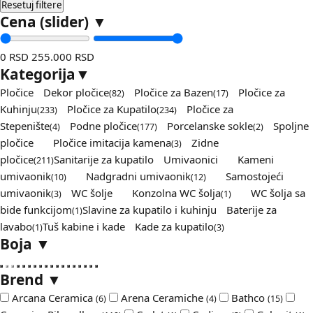
Resetuj filtere
Cena (slider)
▼
0 RSD
255.000 RSD
Kategorija
▼
Pločice
Dekor pločice
Pločice za Bazen
Pločice za
(82)
(17)
Kuhinju
Pločice za Kupatilo
Pločice za
(233)
(234)
Stepenište
Podne pločice
Porcelanske sokle
Spoljne
(4)
(177)
(2)
pločice
Pločice imitacija kamena
Zidne
(3)
pločice
Sanitarije za kupatilo
Umivaonici
Kameni
(211)
umivaonik
Nadgradni umivaonik
Samostojeći
(10)
(12)
umivaonik
WC šolje
Konzolna WC šolja
WC šolja sa
(3)
(1)
bide funkcijom
Slavine za kupatilo i kuhinju
Baterije za
(1)
lavabo
Tuš kabine i kade
Kade za kupatilo
(1)
(3)
Boja
▼
Brend
▼
Arcana Ceramica
Arena Ceramiche
Bathco
(6)
(4)
(15)