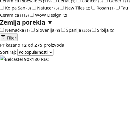
Ceramica Ribesalbes
Cerlat
Codicer
Geberit
(119)
(1)
(3)
(1)
Kolpa San
Natucer
New Tiles
Rosan
Tau
(3)
(5)
(2)
(1)
Ceramica
WoW Design
(113)
(2)
Zemlja porekla
▼
Nemačka
Slovenija
Španija
Srbija
(1)
(3)
(266)
(5)
Filteri
Prikazano
12
od
275
proizvoda
Sortiraj: