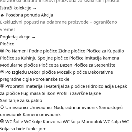
Kuratorski odabrani setovi proizvoda za svaki stil i prostor.
Istraži kolekcije →
🔥 Posebna ponuda
Akcija
Ekskluzivni popusti na odabrane proizvode – ograničeno
vreme!
Pogledaj akcije →
Pločice
Po Nameni
Podne pločice
Zidne pločice
Pločice za Kupatilo
Pločice za Kuhinju
Spoljne pločice
Pločice imitacija kamena
Modularne pločice
Pločice za Bazen
Pločice za Stepenište
Po Izgledu
Dekor pločice
Mozaik pločice
Dekorativne
pregradne cigle
Porcelanske sokle
Propratni materijali
Materijal za pločice
Hidroizolacija
Lepak
za pločice
Fug masa
Silikon
Profili i završne lajsne
Sanitarije za kupatilo
Umivaonici
Umivaonici
Nadgradni umivaonik
Samostojeći
umivaonik
Kameni umivaonik
WC Šolje
WC šolje
Konzolna WC šolja
Monoblok WC šolja
WC
šolja sa bide funkcijom