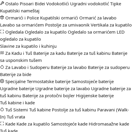
Ostalo
Pisoari
Bidei
Vodokotlići
Ugradni vodokotlić
Tipke
Kupatilski nameštaj
Ormarići i Police
Kupatilski ormarići
Ormarić za lavabo
Lavabo sa ormarićem
Postolje za umivaonik
Vertikala za kupatilo
Ogledala
Ogledalo za kupatilo
Ogledalo sa ormarićem
LED
ogledalo za kupatilo
Slavine za kupatilo i kuhinju
Za Kadu i Tuš
Baterije za kadu
Baterije za tuš kabinu
Baterije
sa usponskim tušem
Za Lavabo i Sudoperu
Baterije za lavabo
Baterije za sudoperu
Baterije za bide
Specijalne
Termostatske baterije
Samostojeće baterije
Ugradne baterije
Ugradne baterije za lavabo
Ugradne baterije za
tuš kabinu
Baterije za protočni bojler
Higijenske baterije
Tuš kabine i kade
Tuš Sistemi
Tuš kabine
Postolje za tuš kabinu
Paravani (Walk-
In)
Tuš vrata
Kade
Kade za kupatilo
Samostojeće kade
Hidromasažne kade
Tuš kade