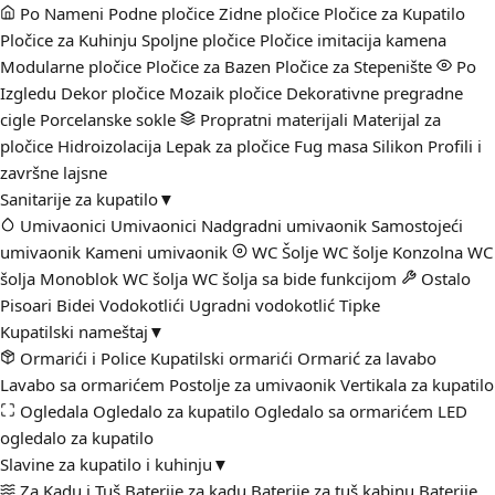
Po Nameni
Podne pločice
Zidne pločice
Pločice za Kupatilo
Pločice za Kuhinju
Spoljne pločice
Pločice imitacija kamena
Modularne pločice
Pločice za Bazen
Pločice za Stepenište
Po
Izgledu
Dekor pločice
Mozaik pločice
Dekorativne pregradne
cigle
Porcelanske sokle
Propratni materijali
Materijal za
pločice
Hidroizolacija
Lepak za pločice
Fug masa
Silikon
Profili i
završne lajsne
Sanitarije za kupatilo
▼
Umivaonici
Umivaonici
Nadgradni umivaonik
Samostojeći
umivaonik
Kameni umivaonik
WC Šolje
WC šolje
Konzolna WC
šolja
Monoblok WC šolja
WC šolja sa bide funkcijom
Ostalo
Pisoari
Bidei
Vodokotlići
Ugradni vodokotlić
Tipke
Kupatilski nameštaj
▼
Ormarići i Police
Kupatilski ormarići
Ormarić za lavabo
Lavabo sa ormarićem
Postolje za umivaonik
Vertikala za kupatilo
Ogledala
Ogledalo za kupatilo
Ogledalo sa ormarićem
LED
ogledalo za kupatilo
Slavine za kupatilo i kuhinju
▼
Za Kadu i Tuš
Baterije za kadu
Baterije za tuš kabinu
Baterije