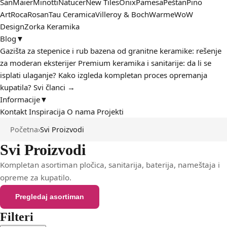
San
Maier
Minotti
Natucer
New Tiles
Onix
Pamesa
Peštan
Pino
Art
Roca
Rosan
Tau Ceramica
Villeroy & Boch
Warme
WoW
Design
Zorka Keramika
Blog
▼
Gazišta za stepenice i rub bazena od granitne keramike: rešenje
za moderan eksterijer
Premium keramika i sanitarije: da li se
isplati ulaganje?
Kako izgleda kompletan proces opremanja
kupatila?
Svi članci →
Informacije
▼
Kontakt
Inspiracija
O nama
Projekti
Početna
›
Svi Proizvodi
Svi Proizvodi
Kompletan asortiman pločica, sanitarija, baterija, nameštaja i
opreme za kupatilo.
Pregledaj asortiman
Kontaktirajte nas
Filteri