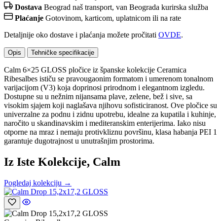
Dostava
Beograd naš transport, van Beograda kurirska služba
Plaćanje
Gotovinom, karticom, uplatnicom ili na rate
Detaljnije oko dostave i plaćanja možete pročitati
OVDE
.
Opis
Tehničke specifikacije
Calm 6×25 GLOSS pločice iz španske kolekcije Ceramica
Ribesalbes ističu se pravougaonim formatom i umerenom tonalnom
varijacijom (V3) koja doprinosi prirodnom i elegantnom izgledu.
Dostupne su u nežnim nijansama plave, zelene, bež i sive, sa
visokim sjajem koji naglašava njihovu sofisticiranost. Ove pločice su
univerzalne za podnu i zidnu upotrebu, idealne za kupatila i kuhinje,
naročito u skandinavskim i mediteranskim enterijerima. Iako nisu
otporne na mraz i nemaju protivkliznu površinu, klasa habanja PEI 1
garantuje dugotrajnost u unutrašnjim prostorima.
Iz Iste Kolekcije, Calm
Pogledaj kolekciju →