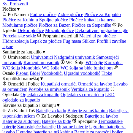
Svi Proizvodi
Pločice
▼
Po Nameni
Podne pločice
Zidne pločice
Pločice za Kupatilo
Pločice za Kuhinju
Spoljne pločice
Pločice imitacija kamena
Modularne pločice
Pločice za Bazen
Pločice za Stepenište
Po
Izgledu
Dekor pločice
Mozaik pločice
Dekorativne pregradne cigle
Porcelanske sokle
Propratni materijali
Materijal za pločice
Hidroizolacija
Lepak za pločice
Fug masa
Silikon
Profili i završne
lajsne
Sanitarije za kupatilo
▼
Umivaonici
Umivaonici
Nadgradni umivaonik
Samostojeći
umivaonik
Kameni umivaonik
WC Šolje
WC šolje
Konzolna
WC šolja
Monoblok WC šolja
WC šolja sa bide funkcijom
Ostalo
Pisoari
Bidei
Vodokotlići
Ugradni vodokotlić
Tipke
Kupatilski nameštaj
▼
Ormarići i Police
Kupatilski ormarići
Ormarić za lavabo
Lavabo
sa ormarićem
Postolje za umivaonik
Vertikala za kupatilo
Ogledala
Ogledalo za kupatilo
Ogledalo sa ormarićem
LED
ogledalo za kupatilo
Slavine za kupatilo i kuhinju
▼
Za Kadu i Tuš
Baterije za kadu
Baterije za tuš kabinu
Baterije sa
usponskim tušem
Za Lavabo i Sudoperu
Baterije za lavabo
Baterije za sudoperu
Baterije za bide
Specijalne
Termostatske
baterije
Samostojeće baterije
Ugradne baterije
Ugradne baterije za
lavabo
Ugradne baterije za tuš kabinu
Baterije za protočni bojler