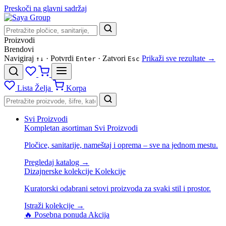
Preskoči na glavni sadržaj
Proizvodi
Brendovi
Navigiraj
· Potvrdi
· Zatvori
Prikaži sve rezultate →
↑
↓
Enter
Esc
Lista Želja
Korpa
Svi Proizvodi
Kompletan asortiman
Svi Proizvodi
Pločice, sanitarije, nameštaj i oprema – sve na jednom mestu.
Pregledaj katalog →
Dizajnerske kolekcije
Kolekcije
Kuratorski odabrani setovi proizvoda za svaki stil i prostor.
Istraži kolekcije →
🔥 Posebna ponuda
Akcija