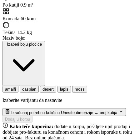
Po kutiji
0.9 m²
Komada
60 kom
Težina
14.2 kg
Naziv boje:
Izaberi boju pločice
amalfi
caspian
desert
lapis
moss
Izaberite varijantu da nastavite
Izračunaj potrebnu količinu
Unesite dimenzije → broj kutija
Dodaj u korpu
Kako teče kupovina:
dodate u korpu, pošaljete upit prodaji i
dobijate pro-fakturu sa konačnom cenom i rokom isporuke u roku
od 24 sata. Bez online plaćanja.