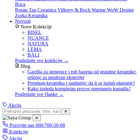
Roca
Rosan
Tau Ceramica
Villeroy & Boch
Warme
WoW Design
Zorka Keramika
Novosti
Nove Kolekcije
BISEL
NUANCE
NATURA
LEMA
BALI
Pogledajte sve kolekcije →
Blog
Gazišta za stepenice i rub bazena od granitne keramike:
rešenje za moderan eksterijer
Premium keramika i sanitarije: da li se isplati ulaganje?
Kako izgleda kompletan proces opremanja kupatila?
Pogledajte sve članke →
Akcija
✕
✕
Pozovite nas
060/700-50-68
Kolekcije
Akcija