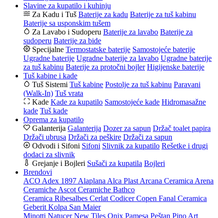
Slavine za kupatilo i kuhinju
Za Kadu i Tuš
Baterije za kadu
Baterije za tuš kabinu
Baterije sa usponskim tušem
Za Lavabo i Sudoperu
Baterije za lavabo
Baterije za
sudoperu
Baterije za bide
Specijalne
Termostatske baterije
Samostojeće baterije
Ugradne baterije
Ugradne baterije za lavabo
Ugradne baterije
za tuš kabinu
Baterije za protočni bojler
Higijenske baterije
Tuš kabine i kade
Tuš Sistemi
Tuš kabine
Postolje za tuš kabinu
Paravani
(Walk-In)
Tuš vrata
Kade
Kade za kupatilo
Samostojeće kade
Hidromasažne
kade
Tuš kade
Oprema za kupatilo
Galanterija
Galanterija
Dozer za sapun
Držač toalet papira
Držači ubrusa
Držači za peškire
Držači za sapun
Odvodi i Sifoni
Sifoni
Slivnik za kupatilo
Rešetke i drugi
dodaci za slivnik
Grejanje i Bojleri
Sušači za kupatila
Bojleri
Brendovi
ACO
Adex 1897
Alaplana
Alca Plast
Arcana Ceramica
Arena
Ceramiche
Ascot Ceramiche
Bathco
Ceramica Ribesalbes
Cerlat
Codicer
Copen
Fanal Ceramica
Geberit
Kolpa San
Maier
Minotti
Natucer
New Tiles
Onix
Pamesa
Peštan
Pino Art