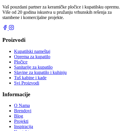
Vaš pouzdani partner za keramičke pločice i kupatilsku opremu.
Više od 20 godina iskustva u pružanju vrhunskih rešenja za
stambene i komercijalne projekte.
Proizvodi
Kupatilski nameštaj
Oprema za kupatilo
Pločice
Sanitarije za kupatilo
Slavine za kupatilo i kuhinju
Tuš kabine i kade
Svi Proizvodi
Informacije
O Nama
Brendovi
Blog
Projekti
Inspiracija