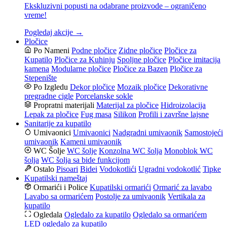
Ekskluzivni popusti na odabrane proizvode – ograničeno
vreme!
Pogledaj akcije →
Pločice
Po Nameni
Podne pločice
Zidne pločice
Pločice za
Kupatilo
Pločice za Kuhinju
Spoljne pločice
Pločice imitacija
kamena
Modularne pločice
Pločice za Bazen
Pločice za
Stepenište
Po Izgledu
Dekor pločice
Mozaik pločice
Dekorativne
pregradne cigle
Porcelanske sokle
Propratni materijali
Materijal za pločice
Hidroizolacija
Lepak za pločice
Fug masa
Silikon
Profili i završne lajsne
Sanitarije za kupatilo
Umivaonici
Umivaonici
Nadgradni umivaonik
Samostojeći
umivaonik
Kameni umivaonik
WC Šolje
WC šolje
Konzolna WC šolja
Monoblok WC
šolja
WC šolja sa bide funkcijom
Ostalo
Pisoari
Bidei
Vodokotlići
Ugradni vodokotlić
Tipke
Kupatilski nameštaj
Ormarići i Police
Kupatilski ormarići
Ormarić za lavabo
Lavabo sa ormarićem
Postolje za umivaonik
Vertikala za
kupatilo
Ogledala
Ogledalo za kupatilo
Ogledalo sa ormarićem
LED ogledalo za kupatilo