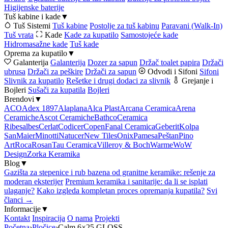
Higijenske baterije
Tuš kabine i kade
▼
Tuš Sistemi
Tuš kabine
Postolje za tuš kabinu
Paravani (Walk-In)
Tuš vrata
Kade
Kade za kupatilo
Samostojeće kade
Hidromasažne kade
Tuš kade
Oprema za kupatilo
▼
Galanterija
Galanterija
Dozer za sapun
Držač toalet papira
Držači
ubrusa
Držači za peškire
Držači za sapun
Odvodi i Sifoni
Sifoni
Slivnik za kupatilo
Rešetke i drugi dodaci za slivnik
Grejanje i
Bojleri
Sušači za kupatila
Bojleri
Brendovi
▼
ACO
Adex 1897
Alaplana
Alca Plast
Arcana Ceramica
Arena
Ceramiche
Ascot Ceramiche
Bathco
Ceramica
Ribesalbes
Cerlat
Codicer
Copen
Fanal Ceramica
Geberit
Kolpa
San
Maier
Minotti
Natucer
New Tiles
Onix
Pamesa
Peštan
Pino
Art
Roca
Rosan
Tau Ceramica
Villeroy & Boch
Warme
WoW
Design
Zorka Keramika
Blog
▼
Gazišta za stepenice i rub bazena od granitne keramike: rešenje za
moderan eksterijer
Premium keramika i sanitarije: da li se isplati
ulaganje?
Kako izgleda kompletan proces opremanja kupatila?
Svi
članci →
Informacije
▼
Kontakt
Inspiracija
O nama
Projekti
Početna
›
Pločice
›
Calm 6×25 GLOSS