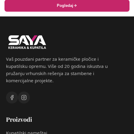
Pogledaj
Vaš pouzdani partner za keramičke pločice i
kupatilsku opremu. Više od 20 godina iskustva u
pružanju vrhunskih rešenja za stambene i
komercijalne projekte.
Proizvodi
Kupatilski nameštaj