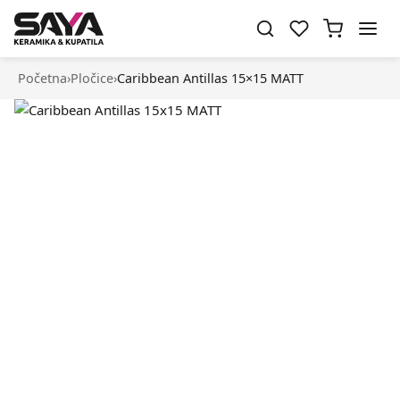
Početna
›
Pločice
›
Caribbean Antillas 15×15 MATT