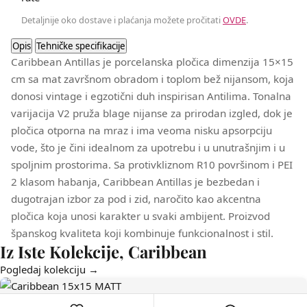
Detaljnije oko dostave i plaćanja možete pročitati
OVDE
.
Opis
Tehničke specifikacije
Caribbean Antillas je porcelanska pločica dimenzija 15×15
cm sa mat završnom obradom i toplom bež nijansom, koja
donosi vintage i egzotični duh inspirisan Antilima. Tonalna
varijacija V2 pruža blage nijanse za prirodan izgled, dok je
pločica otporna na mraz i ima veoma nisku apsorpciju
vode, što je čini idealnom za upotrebu i u unutrašnjim i u
spoljnim prostorima. Sa protivkliznom R10 površinom i PEI
2 klasom habanja, Caribbean Antillas je bezbedan i
dugotrajan izbor za pod i zid, naročito kao akcentna
pločica koja unosi karakter u svaki ambijent. Proizvod
španskog kvaliteta koji kombinuje funkcionalnost i stil.
Iz Iste Kolekcije, Caribbean
Pogledaj kolekciju →