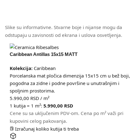
Slike su informativne. Stvarne boje i nijanse mogu da
odstupaju u zavisnosti od ekrana i uslova osvetljenja.
Caribbean Antillas 15x15 MATT
Kolekcija:
Caribbean
Porcelanska mat pločica dimenzija 15x15 cm u bež boji,
pogodna za zidne i podne površine u unutrašnjim i
spoljnim prostorima.
5.990,00
RSD
/ m²
1 kutija = 1 m²:
5.990,00
RSD
Cene su sa uključenim PDV-om. Cena po m² važi pri
kupovini celog pakovanja.
Izračunaj koliko kutija ti treba