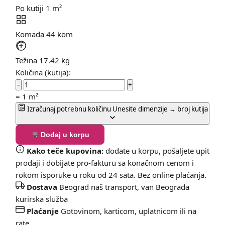
Po kutiji
1 m²
Komada
44 kom
Težina
17.42 kg
Količina (kutija):
−
+
=
1
m²
Izračunaj potrebnu količinu
Unesite dimenzije → broj kutija
Dodaj u korpu
Kako teče kupovina:
dodate u korpu, pošaljete upit
prodaji i dobijate pro-fakturu sa konačnom cenom i
rokom isporuke u roku od 24 sata. Bez online plaćanja.
Dostava
Beograd naš transport, van Beograda
kurirska služba
Plaćanje
Gotovinom, karticom, uplatnicom ili na
rate