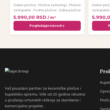
Dekor pločice
,
Pločice za Kuhinju
,
Pločice
Dekor ploč
za Kupatilo
,
Podne pločice
,
Zidne pločice
za Kupatilo
5.990,00
RSD
5.990,
/ m²
Pogledaj
proizvod
Proi
Kupat
Vaš pouzdani partner za keramičke pločice i
Oprem
kupatilsku opremu. Više od 20 godina iskustva
u pružanju vrhunskih rešenja za stambene i
Ploči
komercijalne projekte.
Sanita