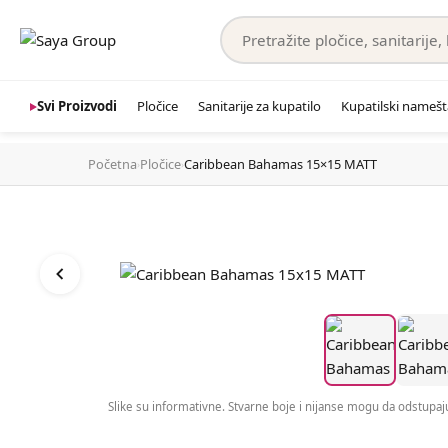
Svi Proizvodi
Pločice
Sanitarije za kupatilo
Kupatilski namešt
Početna
Pločice
Caribbean Bahamas 15×15 MATT
›
›
Slike su informativne. Stvarne boje i nijanse mogu da odstupaju