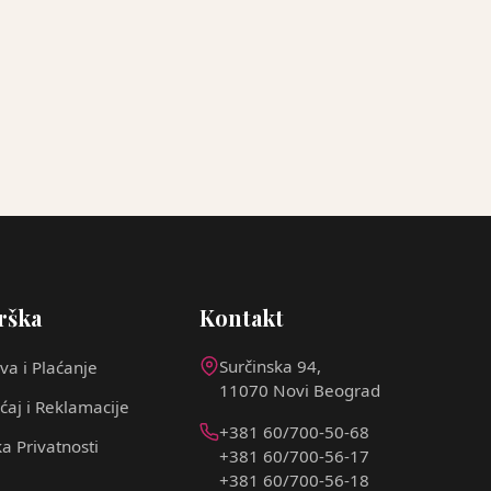
rška
Kontakt
Surčinska 94,
va i Plaćanje
11070 Novi Beograd
ćaj i Reklamacije
+381 60/700-50-68
ka Privatnosti
+381 60/700-56-17
+381 60/700-56-18