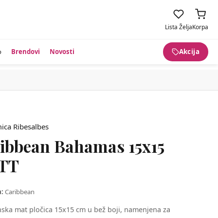
Lista Želja
Korpa
o
Brendovi
Novosti
Akcija
ibbean Bahamas 15x15
TT
a:
Caribbean
nska mat pločica 15x15 cm u bež boji, namenjena za