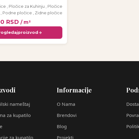
ice
,
Pločice za Kuhinju
,
Pločice
,
Podne pločice
,
Zidne pločice
00
RSD
/ m²
Pogledaj
proizvod
zvodi
Informacije
Pod
ilski nameštaj
O Nama
Dosta
a za kupatilo
Brendovi
Povra
ce
Blog
Politi
rije za kupatilo
Projekti