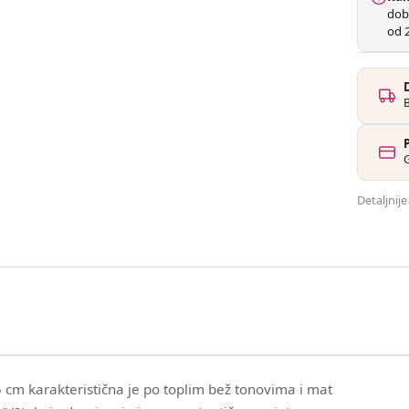
dob
od 2
G
Detaljnij
cm karakteristična je po toplim bež tonovima i mat