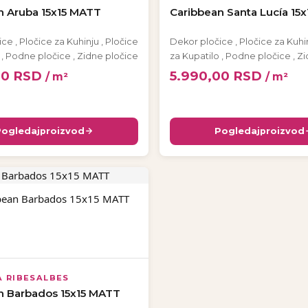
n Aruba 15x15 MATT
Caribbean Santa Lucía 15
ice
,
Pločice za Kuhinju
,
Pločice
Dekor pločice
,
Pločice za Kuhi
,
Podne pločice
,
Zidne pločice
za Kupatilo
,
Podne pločice
,
Zi
00
RSD
5.990,00
RSD
/ m²
/ m²
Pogledaj
proizvod
Pogledaj
proizvod
A RIBESALBES
n Barbados 15x15 MATT