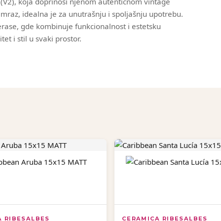
 (V2), koja doprinosi njenom autentičnom vintage
mraz, idealna je za unutrašnju i spoljašnju upotrebu.
 terase, gde kombinuje funkcionalnost i estetsku
et i stil u svaki prostor.
A RIBESALBES
CERAMICA RIBESALBES