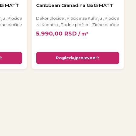
x15 MATT
Caribbean Granadina 15x15 MATT
nju
,
Pločice
Dekor pločice
,
Pločice za Kuhinju
,
Pločice
dne pločice
za Kupatilo
,
Podne pločice
,
Zidne pločice
5.990,00
RSD
/ m²
Pogledaj
proizvod