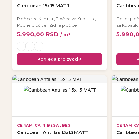
Caribbean 15x15 MATT
Caribbea
Pločice za Kuhinju
,
Pločice za Kupatilo
,
Dekor ploč
Podne pločice
,
Zidne pločice
za Kupatilo
5.990,00
RSD
5.990,
/ m²
Pogledaj
proizvod
CERAMICA RIBESALBES
CERAMIC
Caribbean Antillas 15x15 MATT
Caribbea