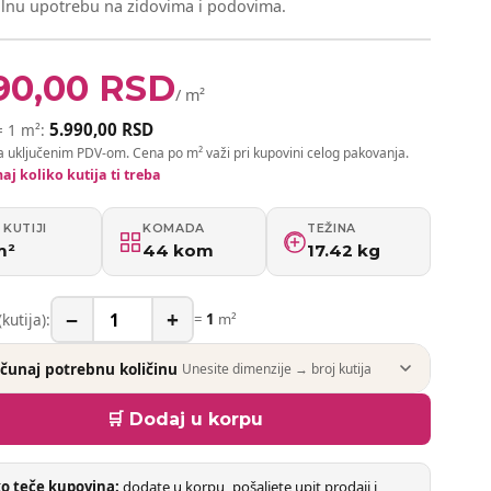
alnu upotrebu na zidovima i podovima.
90,00
RSD
/ m²
5.990,00
RSD
= 1 m²:
a uključenim PDV-om. Cena po m² važi pri kupovini celog pakovanja.
aj koliko kutija ti treba
 KUTIJI
KOMADA
TEŽINA
m²
44 kom
17.42 kg
−
+
(kutija):
=
1
m²
ačunaj potrebnu količinu
Unesite dimenzije → broj kutija
🛒 Dodaj u korpu
o teče kupovina:
dodate u korpu, pošaljete upit prodaji i