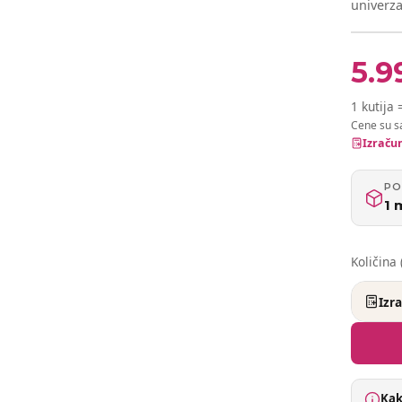
univerz
5.9
1 kutija 
Cene su s
Izračun
PO
1 
Količina 
Izr
Kak