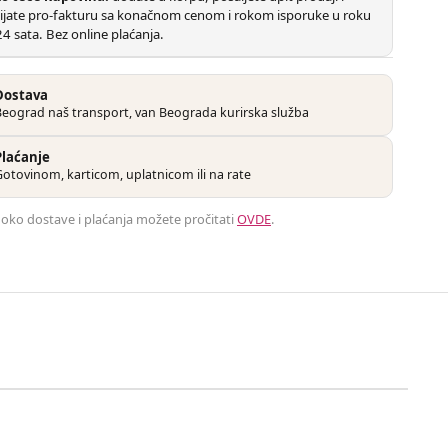
ijate pro-fakturu sa konačnom cenom i rokom isporuke u roku
4 sata. Bez online plaćanja.
Dostava
Beograd naš transport, van Beograda kurirska služba
Plaćanje
otovinom, karticom, uplatnicom ili na rate
e oko dostave i plaćanja možete pročitati
OVDE
.