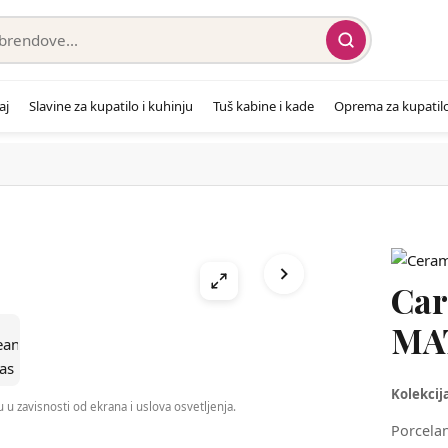
aj
Slavine za kupatilo i kuhinju
Tuš kabine i kade
Oprema za kupatil
Car
MA
Kolekcij
 u zavisnosti od ekrana i uslova osvetljenja.
Porcela