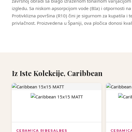
završnoj obradi sa blago izraženom tonalnom varijacijom
izgledu. Sa niskom apsorpcijom vode (BIa) i otpornosti na 
Protivklizna površina (R10) čini je sigurnom za kupatila i
privlačnost. Proizvedena u Španiji, ova pločica donosi kvalit
Iz Iste Kolekcije, Caribbean
CERAMICA RIBESALBES
CERAMIC