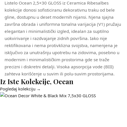
Listelo Ocean 2,5×30 GLOSS iz Ceramica Ribesalbes
kolekcije donosi sofisticiranu dekorativnu traku od bele
gline, dostupnu u deset modernih nijansi. Njena sjajna
završna obrada i uniformna tonalna varijacija (V1) pružaju
elegantan i minimalistički izgled, idealan za suptilno
uokvirivanje i razdvajanje zidnih površina. Iako nije
rektifikovana i nema protivklizna svojstva, namenjena je
isključivo za unutrašnju upotrebu na zidovima, posebno u
modernim i minimalističkim prostorima gde se traže
precizni i diskretni detalji. Visoka apsorpcija vode (BIII)
zahteva korišćenje u suvim ili polu-suvim prostorijama.
Iz Iste Kolekcije, Ocean
Pogledaj kolekciju →