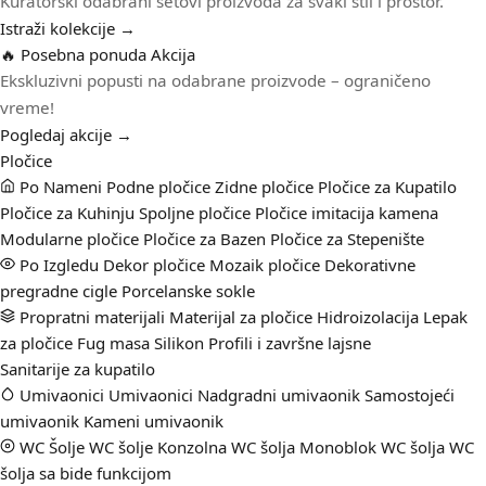
Kuratorski odabrani setovi proizvoda za svaki stil i prostor.
Istraži kolekcije →
🔥 Posebna ponuda
Akcija
Ekskluzivni popusti na odabrane proizvode – ograničeno
vreme!
Pogledaj akcije →
Pločice
Po Nameni
Podne pločice
Zidne pločice
Pločice za Kupatilo
Pločice za Kuhinju
Spoljne pločice
Pločice imitacija kamena
Modularne pločice
Pločice za Bazen
Pločice za Stepenište
Po Izgledu
Dekor pločice
Mozaik pločice
Dekorativne
pregradne cigle
Porcelanske sokle
Propratni materijali
Materijal za pločice
Hidroizolacija
Lepak
za pločice
Fug masa
Silikon
Profili i završne lajsne
Sanitarije za kupatilo
Umivaonici
Umivaonici
Nadgradni umivaonik
Samostojeći
umivaonik
Kameni umivaonik
WC Šolje
WC šolje
Konzolna WC šolja
Monoblok WC šolja
WC
šolja sa bide funkcijom