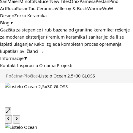
San
Maier
Minotti
Natucer
New Tiles
Onix
Pamesa
Peštan
Pino
Art
Roca
Rosan
Tau Ceramica
Villeroy & Boch
Warme
WoW
Design
Zorka Keramika
Blog
▼
Gazišta za stepenice i rub bazena od granitne keramike: rešenje
za moderan eksterijer
Premium keramika i sanitarije: da li se
isplati ulaganje?
Kako izgleda kompletan proces opremanja
kupatila?
Svi članci →
Informacije
▼
Kontakt
Inspiracija
O nama
Projekti
Početna
›
Pločice
›
Listelo Ocean 2,5×30 GLOSS