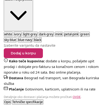
white
ivory
light-grey
dark-grey
mink
petal-pink
green
sky-blue
blue-navy
black
Izaberite varijantu da nastavite
Dodaj u korpu
Kako teče kupovina:
dodate u korpu, pošaljete upit
prodaji i dobijate pro-fakturu sa konačnom cenom i rokom
isporuke u roku od 24 sata. Bez online plaćanja.
Dostava
Beograd naš transport, van Beograda kurirska
služba
Plaćanje
Gotovinom, karticom, uplatnicom ili na rate
Detaljnije oko dostave i plaćanja možete pročitati
OVDE
.
Opis
Tehničke specifikacije