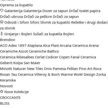
Oprema za kupatilo
Galanterija
Galanterija
Dozer za sapun
Držač toalet papira
Držači ubrusa
Držači za peškire
Držači za sapun
Odvodi i Sifoni
Sifoni
Slivnik za kupatilo
Rešetke i drugi dodaci
za slivnik
Grejanje i Bojleri
Sušači za kupatila
Bojleri
Brendovi
ACO
Adex 1897
Alaplana
Alca Plast
Arcana Ceramica
Arena
Ceramiche
Ascot Ceramiche
Bathco
Ceramica Ribesalbes
Cerlat
Codicer
Copen
Fanal Ceramica
Geberit
Kolpa San
Maier
Minotti
Natucer
New Tiles
Onix
Pamesa
Peštan
Pino Art
Roca
Rosan
Tau Ceramica
Villeroy & Boch
Warme
WoW Design
Zorka
Keramika
Novosti
Nove Kolekcije
CROCCANTE
BLISS