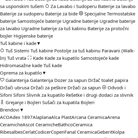
sa usponskim tušem
Za Lavabo i Sudoperu
Baterije za lavabo
Baterije za sudoperu
Baterije za bide
Specijalne
Termostatske
baterije
Samostojeće baterije
Ugradne baterije
Ugradne baterije
za lavabo
Ugradne baterije za tuš kabinu
Baterije za protočni
bojler
Higijenske baterije
Tuš kabine i kade
▼
Tuš Sistemi
Tuš kabine
Postolje za tuš kabinu
Paravani (Walk-
In)
Tuš vrata
Kade
Kade za kupatilo
Samostojeće kade
Hidromasažne kade
Tuš kade
Oprema za kupatilo
▼
Galanterija
Galanterija
Dozer za sapun
Držač toalet papira
Držači ubrusa
Držači za peškire
Držači za sapun
Odvodi i
Sifoni
Sifoni
Slivnik za kupatilo
Rešetke i drugi dodaci za slivnik
Grejanje i Bojleri
Sušači za kupatila
Bojleri
Brendovi
▼
ACO
Adex 1897
Alaplana
Alca Plast
Arcana Ceramica
Arena
Ceramiche
Ascot Ceramiche
Bathco
Ceramica
Ribesalbes
Cerlat
Codicer
Copen
Fanal Ceramica
Geberit
Kolpa