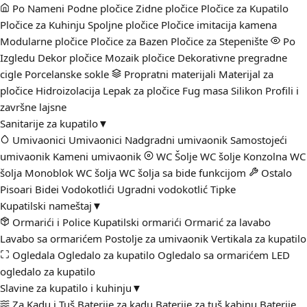
Po Nameni
Podne pločice
Zidne pločice
Pločice za Kupatilo
Pločice za Kuhinju
Spoljne pločice
Pločice imitacija kamena
Modularne pločice
Pločice za Bazen
Pločice za Stepenište
Po
Izgledu
Dekor pločice
Mozaik pločice
Dekorativne pregradne
cigle
Porcelanske sokle
Propratni materijali
Materijal za
pločice
Hidroizolacija
Lepak za pločice
Fug masa
Silikon
Profili i
završne lajsne
Sanitarije za kupatilo
▼
Umivaonici
Umivaonici
Nadgradni umivaonik
Samostojeći
umivaonik
Kameni umivaonik
WC Šolje
WC šolje
Konzolna WC
šolja
Monoblok WC šolja
WC šolja sa bide funkcijom
Ostalo
Pisoari
Bidei
Vodokotlići
Ugradni vodokotlić
Tipke
Kupatilski nameštaj
▼
Ormarići i Police
Kupatilski ormarići
Ormarić za lavabo
Lavabo sa ormarićem
Postolje za umivaonik
Vertikala za kupatilo
Ogledala
Ogledalo za kupatilo
Ogledalo sa ormarićem
LED
ogledalo za kupatilo
Slavine za kupatilo i kuhinju
▼
Za Kadu i Tuš
Baterije za kadu
Baterije za tuš kabinu
Baterije