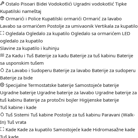
Ostalo
Pisoari
Bidei
Vodokotlići
Ugradni vodokotlić
Tipke
Kupatilski nameštaj
Ormarići i Police
Kupatilski ormarići
Ormarić za lavabo
Lavabo sa ormarićem
Postolje za umivaonik
Vertikala za kupatilo
Ogledala
Ogledalo za kupatilo
Ogledalo sa ormarićem
LED
ogledalo za kupatilo
Slavine za kupatilo i kuhinju
Za Kadu i Tuš
Baterije za kadu
Baterije za tuš kabinu
Baterije
sa usponskim tušem
Za Lavabo i Sudoperu
Baterije za lavabo
Baterije za sudoperu
Baterije za bide
Specijalne
Termostatske baterije
Samostojeće baterije
Ugradne baterije
Ugradne baterije za lavabo
Ugradne baterije za
tuš kabinu
Baterije za protočni bojler
Higijenske baterije
Tuš kabine i kade
Tuš Sistemi
Tuš kabine
Postolje za tuš kabinu
Paravani (Walk-
In)
Tuš vrata
Kade
Kade za kupatilo
Samostojeće kade
Hidromasažne kade
Tuš kade