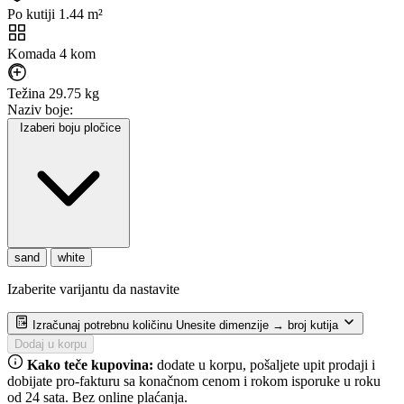
Po kutiji
1.44 m²
Komada
4 kom
Težina
29.75 kg
Naziv boje:
Izaberi boju pločice
sand
white
Izaberite varijantu da nastavite
Izračunaj potrebnu količinu
Unesite dimenzije → broj kutija
Dodaj u korpu
Kako teče kupovina:
dodate u korpu, pošaljete upit prodaji i
dobijate pro-fakturu sa konačnom cenom i rokom isporuke u roku
od 24 sata. Bez online plaćanja.