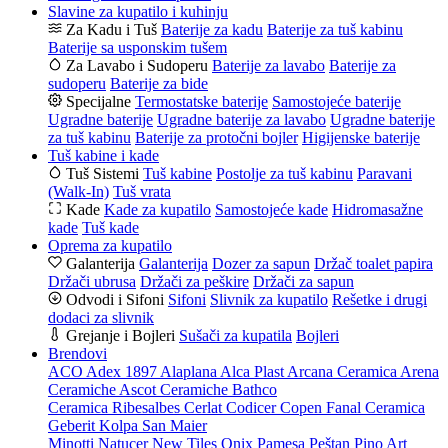
Slavine za kupatilo i kuhinju
Za Kadu i Tuš
Baterije za kadu
Baterije za tuš kabinu
Baterije sa usponskim tušem
Za Lavabo i Sudoperu
Baterije za lavabo
Baterije za
sudoperu
Baterije za bide
Specijalne
Termostatske baterije
Samostojeće baterije
Ugradne baterije
Ugradne baterije za lavabo
Ugradne baterije
za tuš kabinu
Baterije za protočni bojler
Higijenske baterije
Tuš kabine i kade
Tuš Sistemi
Tuš kabine
Postolje za tuš kabinu
Paravani
(Walk-In)
Tuš vrata
Kade
Kade za kupatilo
Samostojeće kade
Hidromasažne
kade
Tuš kade
Oprema za kupatilo
Galanterija
Galanterija
Dozer za sapun
Držač toalet papira
Držači ubrusa
Držači za peškire
Držači za sapun
Odvodi i Sifoni
Sifoni
Slivnik za kupatilo
Rešetke i drugi
dodaci za slivnik
Grejanje i Bojleri
Sušači za kupatila
Bojleri
Brendovi
ACO
Adex 1897
Alaplana
Alca Plast
Arcana Ceramica
Arena
Ceramiche
Ascot Ceramiche
Bathco
Ceramica Ribesalbes
Cerlat
Codicer
Copen
Fanal Ceramica
Geberit
Kolpa San
Maier
Minotti
Natucer
New Tiles
Onix
Pamesa
Peštan
Pino Art