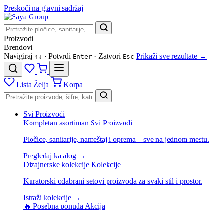
Preskoči na glavni sadržaj
Proizvodi
Brendovi
Navigiraj
· Potvrdi
· Zatvori
Prikaži sve rezultate →
↑
↓
Enter
Esc
Lista Želja
Korpa
Svi Proizvodi
Kompletan asortiman
Svi Proizvodi
Pločice, sanitarije, nameštaj i oprema – sve na jednom mestu.
Pregledaj katalog →
Dizajnerske kolekcije
Kolekcije
Kuratorski odabrani setovi proizvoda za svaki stil i prostor.
Istraži kolekcije →
🔥 Posebna ponuda
Akcija