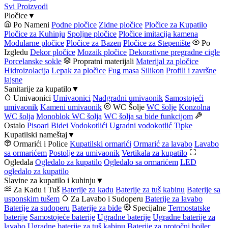
Svi Proizvodi
Pločice
▼
Po Nameni
Podne pločice
Zidne pločice
Pločice za Kupatilo
Pločice za Kuhinju
Spoljne pločice
Pločice imitacija kamena
Modularne pločice
Pločice za Bazen
Pločice za Stepenište
Po
Izgledu
Dekor pločice
Mozaik pločice
Dekorativne pregradne cigle
Porcelanske sokle
Propratni materijali
Materijal za pločice
Hidroizolacija
Lepak za pločice
Fug masa
Silikon
Profili i završne
lajsne
Sanitarije za kupatilo
▼
Umivaonici
Umivaonici
Nadgradni umivaonik
Samostojeći
umivaonik
Kameni umivaonik
WC Šolje
WC šolje
Konzolna
WC šolja
Monoblok WC šolja
WC šolja sa bide funkcijom
Ostalo
Pisoari
Bidei
Vodokotlići
Ugradni vodokotlić
Tipke
Kupatilski nameštaj
▼
Ormarići i Police
Kupatilski ormarići
Ormarić za lavabo
Lavabo
sa ormarićem
Postolje za umivaonik
Vertikala za kupatilo
Ogledala
Ogledalo za kupatilo
Ogledalo sa ormarićem
LED
ogledalo za kupatilo
Slavine za kupatilo i kuhinju
▼
Za Kadu i Tuš
Baterije za kadu
Baterije za tuš kabinu
Baterije sa
usponskim tušem
Za Lavabo i Sudoperu
Baterije za lavabo
Baterije za sudoperu
Baterije za bide
Specijalne
Termostatske
baterije
Samostojeće baterije
Ugradne baterije
Ugradne baterije za
lavabo
Ugradne baterije za tuš kabinu
Baterije za protočni bojler