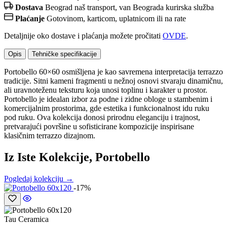
Dostava
Beograd naš transport, van Beograda kurirska služba
Plaćanje
Gotovinom, karticom, uplatnicom ili na rate
Detaljnije oko dostave i plaćanja možete pročitati
OVDE
.
Opis
Tehničke specifikacije
Portobello 60×60 osmišljena je kao savremena interpretacija terrazzo
tradicije. Sitni kameni fragmenti u nežnoj osnovi stvaraju dinamičnu,
ali uravnoteženu teksturu koja unosi toplinu i karakter u prostor.
Portobello je idealan izbor za podne i zidne obloge u stambenim i
komercijalnim prostorima, gde estetika i funkcionalnost idu ruku
pod ruku. Ova kolekcija donosi prirodnu eleganciju i trajnost,
pretvarajući površine u sofisticirane kompozicije inspirisane
klasičnim terrazzo dizajnom.
Iz Iste Kolekcije, Portobello
Pogledaj kolekciju →
-17%
Tau Ceramica