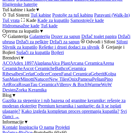
Higijenske baterije
Tuš kabine i kade
▼
Tuš Sistemi
Tuš kabine
Postolje za tuš kabinu
Paravani (Walk-In)
Tuš vrata
Kade
Kade za kupatilo
Samostojeće kade
Hidromasažne kade
Tuš kade
Oprema za kupatilo
▼
Galanterija
Galanterija
Dozer za sapun
Držač toalet papira
Držači
ubrusa
Držači za peškire
Držači za sapun
Odvodi i Sifoni
Sifoni
Slivnik za kupatilo
Rešetke i drugi dodaci za slivnik
Grejanje i
Bojleri
Sušači za kupatila
Bojleri
Brendovi
▼
ACO
Adex 1897
Alaplana
Alca Plast
Arcana Ceramica
Arena
Ceramiche
Ascot Ceramiche
Bathco
Ceramica
Ribesalbes
Cerlat
Codicer
Copen
Fanal Ceramica
Geberit
Kolpa
San
Maier
Minotti
Natucer
New Tiles
Onix
Pamesa
Peštan
Pino
Art
Roca
Rosan
Tau Ceramica
Villeroy & Boch
Warme
WoW
Design
Zorka Keramika
Blog
▼
Gazišta za stepenice i rub bazena od granitne keramike: rešenje za
moderan eksterijer
Premium keramika i sanitarije: da li se isplati
ulaganje?
Kako izgleda kompletan proces opremanja kupatila?
Svi
članci →
Informacije
▼
Kontakt
Inspiracija
O nama
Projekti
Početna
›
Pločice
›
Portobello 60×60