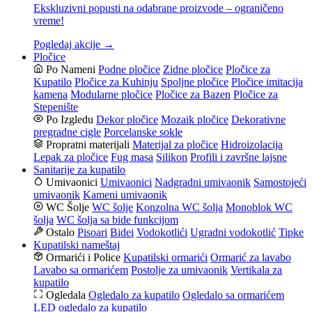
Ekskluzivni popusti na odabrane proizvode – ograničeno
vreme!
Pogledaj akcije →
Pločice
Po Nameni
Podne pločice
Zidne pločice
Pločice za
Kupatilo
Pločice za Kuhinju
Spoljne pločice
Pločice imitacija
kamena
Modularne pločice
Pločice za Bazen
Pločice za
Stepenište
Po Izgledu
Dekor pločice
Mozaik pločice
Dekorativne
pregradne cigle
Porcelanske sokle
Propratni materijali
Materijal za pločice
Hidroizolacija
Lepak za pločice
Fug masa
Silikon
Profili i završne lajsne
Sanitarije za kupatilo
Umivaonici
Umivaonici
Nadgradni umivaonik
Samostojeći
umivaonik
Kameni umivaonik
WC Šolje
WC šolje
Konzolna WC šolja
Monoblok WC
šolja
WC šolja sa bide funkcijom
Ostalo
Pisoari
Bidei
Vodokotlići
Ugradni vodokotlić
Tipke
Kupatilski nameštaj
Ormarići i Police
Kupatilski ormarići
Ormarić za lavabo
Lavabo sa ormarićem
Postolje za umivaonik
Vertikala za
kupatilo
Ogledala
Ogledalo za kupatilo
Ogledalo sa ormarićem
LED ogledalo za kupatilo