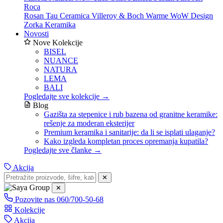
Roca
Rosan
Tau Ceramica
Villeroy & Boch
Warme
WoW Design
Zorka Keramika
Novosti
Nove Kolekcije
BISEL
NUANCE
NATURA
LEMA
BALI
Pogledajte sve kolekcije →
Blog
Gazišta za stepenice i rub bazena od granitne keramike:
rešenje za moderan eksterijer
Premium keramika i sanitarije: da li se isplati ulaganje?
Kako izgleda kompletan proces opremanja kupatila?
Pogledajte sve članke →
Akcija
✕
✕
Pozovite nas
060/700-50-68
Kolekcije
Akcija