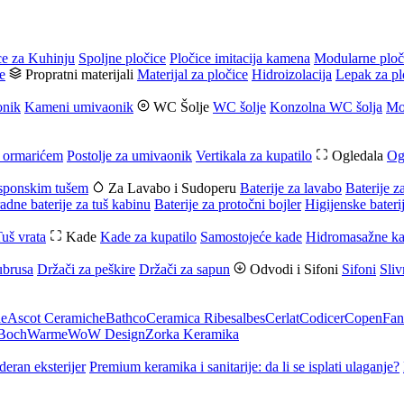
ce za Kuhinju
Spoljne pločice
Pločice imitacija kamena
Modularne ploč
e
Propratni materijali
Materijal za pločice
Hidroizolacija
Lepak za pl
onik
Kameni umivaonik
WC Šolje
WC šolje
Konzolna WC šolja
Mo
 ormarićem
Postolje za umivaonik
Vertikala za kupatilo
Ogledala
Og
usponskim tušem
Za Lavabo i Sudoperu
Baterije za lavabo
Baterije z
adne baterije za tuš kabinu
Baterije za protočni bojler
Higijenske bateri
uš vrata
Kade
Kade za kupatilo
Samostojeće kade
Hidromasažne k
ubrusa
Držači za peškire
Držači za sapun
Odvodi i Sifoni
Sifoni
Sliv
he
Ascot Ceramiche
Bathco
Ceramica Ribesalbes
Cerlat
Codicer
Copen
Fan
 Boch
Warme
WoW Design
Zorka Keramika
deran eksterijer
Premium keramika i sanitarije: da li se isplati ulaganje?