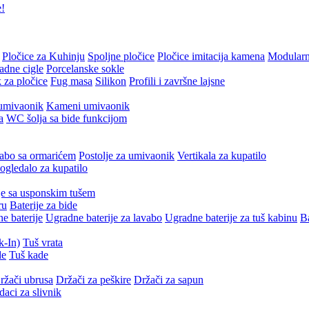
e!
Pločice za Kuhinju
Spoljne pločice
Pločice imitacija kamena
Modularn
adne cigle
Porcelanske sokle
 za pločice
Fug masa
Silikon
Profili i završne lajsne
umivaonik
Kameni umivaonik
a
WC šolja sa bide funkcijom
abo sa ormarićem
Postolje za umivaonik
Vertikala za kupatilo
gledalo za kupatilo
je sa usponskim tušem
ru
Baterije za bide
e baterije
Ugradne baterije za lavabo
Ugradne baterije za tuš kabinu
Ba
k-In)
Tuš vrata
de
Tuš kade
ržači ubrusa
Držači za peškire
Držači za sapun
daci za slivnik