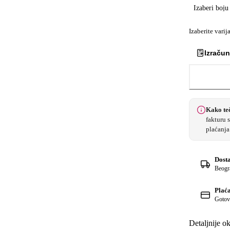
Izaberi boju
Izaberite varij
Izračun
Kako te
fakturu 
plaćanja
Dost
Beogra
Plać
Gotovi
Detaljnije o