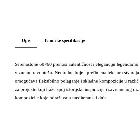
Opis
Tehničke specifikacije
Serenastone 60×60 prenosi autentičnost i eleganciju legendarno
vizuelnu ravnotežu. Neutralne boje i prefinjena tekstura stvaraj
omogućava fleksibilno polaganje i skladne kompozicije u različ
za projekte koji traže spoj istorijske inspiracije i savremenog di
kompozicije koje odražavaju mediteranski duh.