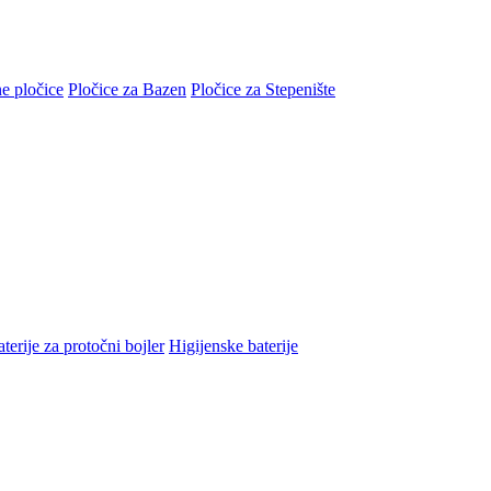
e pločice
Pločice za Bazen
Pločice za Stepenište
terije za protočni bojler
Higijenske baterije