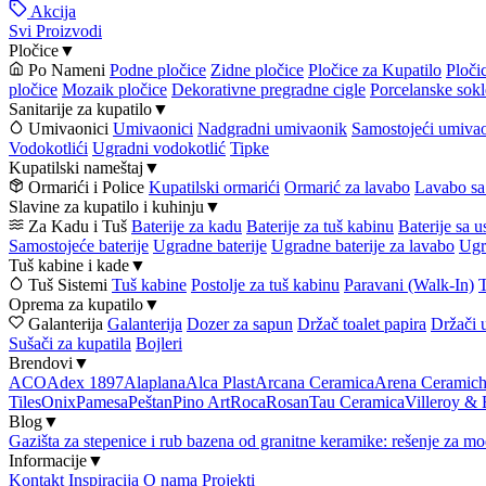
Akcija
Svi Proizvodi
Pločice
▼
Po Nameni
Podne pločice
Zidne pločice
Pločice za Kupatilo
Ploči
pločice
Mozaik pločice
Dekorativne pregradne cigle
Porcelanske sokl
Sanitarije za kupatilo
▼
Umivaonici
Umivaonici
Nadgradni umivaonik
Samostojeći umiva
Vodokotlići
Ugradni vodokotlić
Tipke
Kupatilski nameštaj
▼
Ormarići i Police
Kupatilski ormarići
Ormarić za lavabo
Lavabo sa
Slavine za kupatilo i kuhinju
▼
Za Kadu i Tuš
Baterije za kadu
Baterije za tuš kabinu
Baterije sa 
Samostojeće baterije
Ugradne baterije
Ugradne baterije za lavabo
Ugr
Tuš kabine i kade
▼
Tuš Sistemi
Tuš kabine
Postolje za tuš kabinu
Paravani (Walk-In)
T
Oprema za kupatilo
▼
Galanterija
Galanterija
Dozer za sapun
Držač toalet papira
Držači 
Sušači za kupatila
Bojleri
Brendovi
▼
ACO
Adex 1897
Alaplana
Alca Plast
Arcana Ceramica
Arena Ceramic
Tiles
Onix
Pamesa
Peštan
Pino Art
Roca
Rosan
Tau Ceramica
Villeroy &
Blog
▼
Gazišta za stepenice i rub bazena od granitne keramike: rešenje za mo
Informacije
▼
Kontakt
Inspiracija
O nama
Projekti