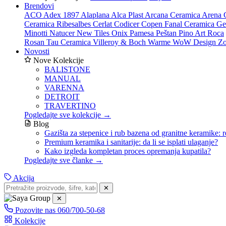
Brendovi
ACO
Adex 1897
Alaplana
Alca Plast
Arcana Ceramica
Arena 
Ceramica Ribesalbes
Cerlat
Codicer
Copen
Fanal Ceramica
Ge
Minotti
Natucer
New Tiles
Onix
Pamesa
Peštan
Pino Art
Roca
Rosan
Tau Ceramica
Villeroy & Boch
Warme
WoW Design
Zo
Novosti
Nove Kolekcije
BALISTONE
MANUAL
VARENNA
DETROIT
TRAVERTINO
Pogledajte sve kolekcije →
Blog
Gazišta za stepenice i rub bazena od granitne keramike: r
Premium keramika i sanitarije: da li se isplati ulaganje?
Kako izgleda kompletan proces opremanja kupatila?
Pogledajte sve članke →
Akcija
✕
✕
Pozovite nas
060/700-50-68
Kolekcije