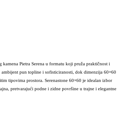
g kamena Pietra Serena u formatu koji pruža praktičnost i
u ambijent pun topline i sofisticiranosti, dok dimenzija 60×60
itim tipovima prostora. Serenastone 60×60 je idealan izbor
zajna, pretvarajući podne i zidne površine u trajne i elegantne