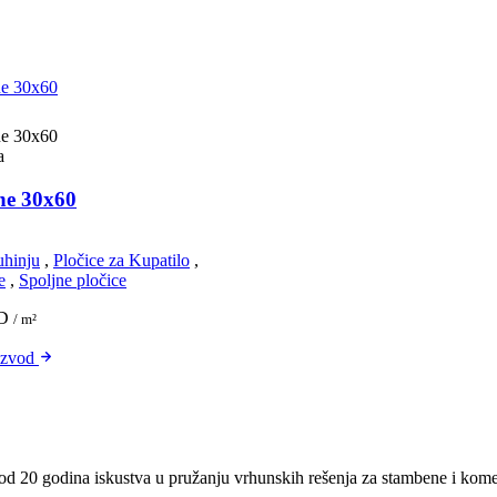
a
ne 30x60
uhinju
,
Pločice za Kupatilo
,
e
,
Spoljne pločice
D
/ m²
izvod
od 20 godina iskustva u pružanju vrhunskih rešenja za stambene i komer