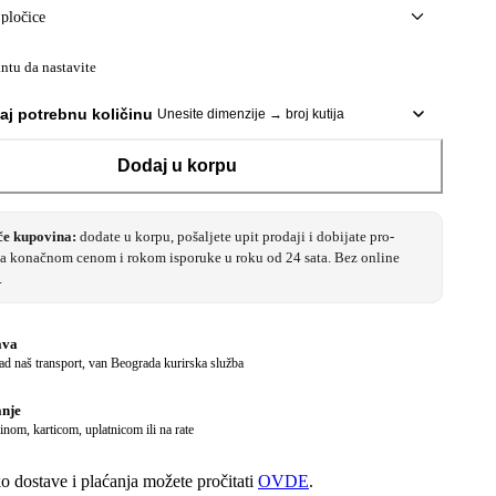
 pločice
antu da nastavite
aj potrebnu količinu
Unesite dimenzije → broj kutija
Dodaj u korpu
če kupovina:
dodate u korpu, pošaljete upit prodaji i dobijate pro-
sa konačnom cenom i rokom isporuke u roku od 24 sata. Bez online
.
ava
d naš transport, van Beograda kurirska služba
anje
nom, karticom, uplatnicom ili na rate
ko dostave i plaćanja možete pročitati
OVDE
.