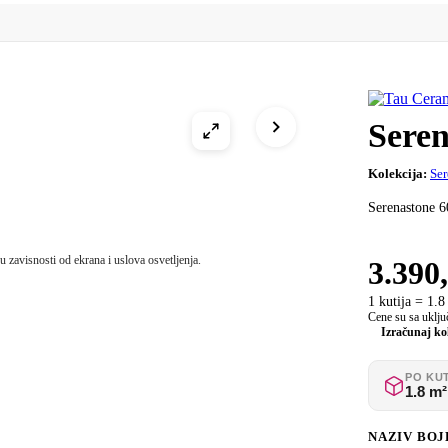
Seren
Kolekcija:
Ser
Serenastone 6
 zavisnosti od ekrana i uslova osvetljenja.
3.390
1 kutija = 1.8
Cene su sa ukl
Izračunaj kol
PO KUT
1.8 m²
NAZIV BOJ