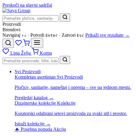
Preskoči na glavni sadržaj
Proizvodi
Brendovi
Navigiraj
· Potvrdi
· Zatvori
Prikaži sve rezultate →
↑
↓
Enter
Esc
Lista Želja
Korpa
Svi Proizvodi
Kompletan asortiman
Svi Proizvodi
Pločice, sanitarije, nameštaj i oprema – sve na jednom mestu.
Pregledaj katalog →
Dizajnerske kolekcije
Kolekcije
Kuratorski odabrani setovi proizvoda za svaki stil i prostor.
Istraži kolekcije →
🔥 Posebna ponuda
Akcija