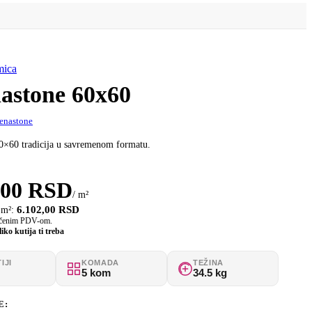
astone 60x60
enastone
0×60 tradicija u savremenom formatu.
,00
RSD
/ m²
6.102,00
RSD
 m²:
jučenim PDV-om.
iko kutija ti treba
IJI
KOMADA
TEŽINA
5 kom
34.5 kg
E: