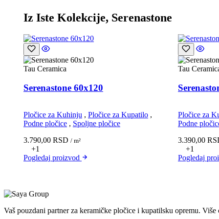
Iz Iste Kolekcije, Serenastone
Tau Ceramica
Tau Ceramic
Serenastone 60x120
Serenasto
Pločice za Kuhinju
,
Pločice za Kupatilo
,
Pločice za K
Podne pločice
,
Spoljne pločice
Podne pločic
3.790,00
RSD
3.390,00
RS
/ m²
+1
+1
Pogledaj
proizvod
Pogledaj
pro
Vaš pouzdani partner za keramičke pločice i kupatilsku opremu. Više 