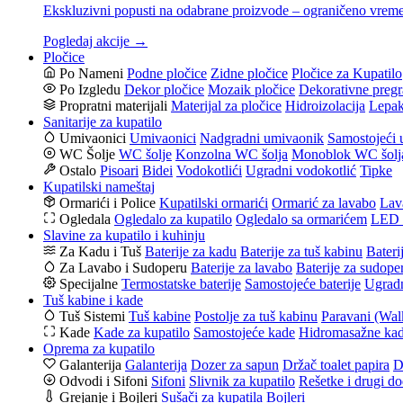
Ekskluzivni popusti na odabrane proizvode – ograničeno vrem
Pogledaj akcije →
Pločice
Po Nameni
Podne pločice
Zidne pločice
Pločice za Kupatilo
Po Izgledu
Dekor pločice
Mozaik pločice
Dekorativne pregr
Propratni materijali
Materijal za pločice
Hidroizolacija
Lepak
Sanitarije za kupatilo
Umivaonici
Umivaonici
Nadgradni umivaonik
Samostojeći 
WC Šolje
WC šolje
Konzolna WC šolja
Monoblok WC šolj
Ostalo
Pisoari
Bidei
Vodokotlići
Ugradni vodokotlić
Tipke
Kupatilski nameštaj
Ormarići i Police
Kupatilski ormarići
Ormarić za lavabo
Lav
Ogledala
Ogledalo za kupatilo
Ogledalo sa ormarićem
LED o
Slavine za kupatilo i kuhinju
Za Kadu i Tuš
Baterije za kadu
Baterije za tuš kabinu
Bateri
Za Lavabo i Sudoperu
Baterije za lavabo
Baterije za sudope
Specijalne
Termostatske baterije
Samostojeće baterije
Ugradn
Tuš kabine i kade
Tuš Sistemi
Tuš kabine
Postolje za tuš kabinu
Paravani (Wal
Kade
Kade za kupatilo
Samostojeće kade
Hidromasažne ka
Oprema za kupatilo
Galanterija
Galanterija
Dozer za sapun
Držač toalet papira
D
Odvodi i Sifoni
Sifoni
Slivnik za kupatilo
Rešetke i drugi do
Grejanje i Bojleri
Sušači za kupatila
Bojleri