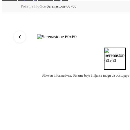
Početna
Pločice
Serenastone 60×60
›
›
Slike su informativne. Stvarne boje i nijanse mogu da odstupaju u