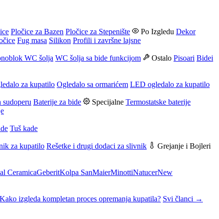
ice
Pločice za Bazen
Pločice za Stepenište
Po Izgledu
Dekor
očice
Fug masa
Silikon
Profili i završne lajsne
noblok WC šolja
WC šolja sa bide funkcijom
Ostalo
Pisoari
Bidei
ledalo za kupatilo
Ogledalo sa ormarićem
LED ogledalo za kupatilo
a sudoperu
Baterije za bide
Specijalne
Termostatske baterije
je
ade
Tuš kade
nik za kupatilo
Rešetke i drugi dodaci za slivnik
Grejanje i Bojleri
al Ceramica
Geberit
Kolpa San
Maier
Minotti
Natucer
New
Kako izgleda kompletan proces opremanja kupatila?
Svi članci →