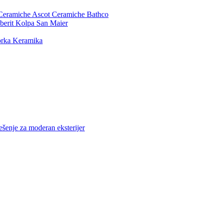
Ceramiche
Ascot Ceramiche
Bathco
berit
Kolpa San
Maier
rka Keramika
ešenje za moderan eksterijer