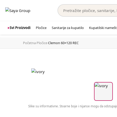
Svi Proizvodi
Pločice
Sanitarije za kupatilo
Kupatilski namešt
Početna
Pločice
Clemon 60×120 REC
›
›
Slike su informativne. Stvarne boje i nijanse mogu da odstupaju