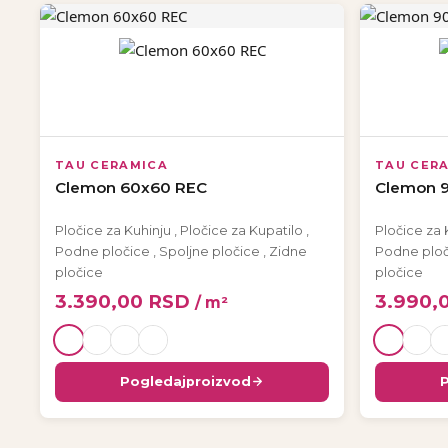
TAU CERAMICA
TAU CER
Clemon 60x60 REC
Clemon 
Pločice za Kuhinju
,
Pločice za Kupatilo
,
Pločice za 
Podne pločice
,
Spoljne pločice
,
Zidne
Podne plo
pločice
pločice
3.390,00
RSD
3.990,
/ m²
Pogledaj
proizvod