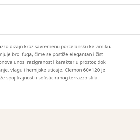
azzo dizajn kroz savremenu porcelansku keramiku.
juje broj fuga, čime se postiže elegantan i čist
onova unosi razigranost i karakter u prostor, dok
je, vlagu i hemijske uticaje. Clemon 60×120 je
 spoj trajnosti i sofisticiranog terrazzo stila.