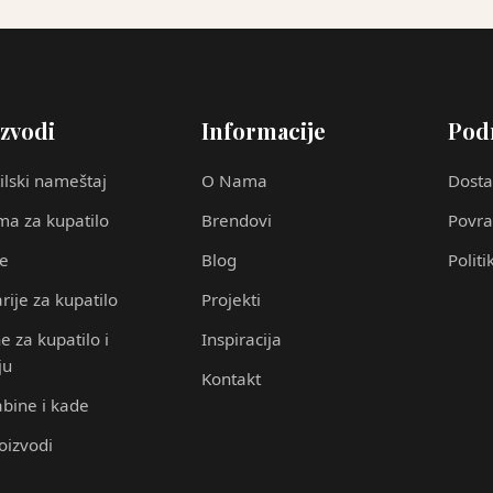
zvodi
Informacije
Pod
ilski nameštaj
O Nama
Dosta
a za kupatilo
Brendovi
Povra
ce
Blog
Politi
rije za kupatilo
Projekti
e za kupatilo i
Inspiracija
ju
Kontakt
abine i kade
roizvodi