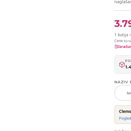
naglašav
3.7
1 kutija 
Cene su s
Izračun
PO
1.
NAZIV 
iv
Clemo
Pogleda