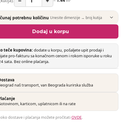
−
+
(kutija):
=
1.44
m²
ačunaj potrebnu količinu
Unesite dimenzije → broj kutija
Dodaj u korpu
o teče kupovina:
dodate u korpu, pošaljete upit prodaji i
ijate pro-fakturu sa konačnom cenom i rokom isporuke u roku
4 sata. Bez online plaćanja.
Dostava
Beograd naš transport, van Beograda kurirska služba
Plaćanje
otovinom, karticom, uplatnicom ili na rate
e oko dostave i plaćanja možete pročitati
OVDE
.