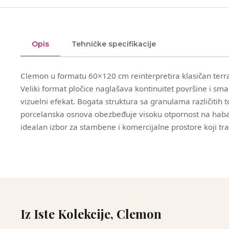
Opis
Tehničke specifikacije
Clemon u formatu 60×120 cm reinterpretira klasičan terr
Veliki format pločice naglašava kontinuitet površine i sman
vizuelni efekat. Bogata struktura sa granulama različitih t
porcelanska osnova obezbeđuje visoku otpornost na haban
idealan izbor za stambene i komercijalne prostore koji traže
Iz Iste Kolekcije, Clemon