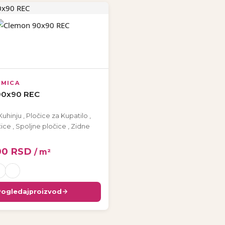
AMICA
90x90 REC
Kuhinju
,
Pločice za Kupatilo
,
čice
,
Spoljne pločice
,
Zidne
00
RSD
/ m²
Pogledaj
proizvod