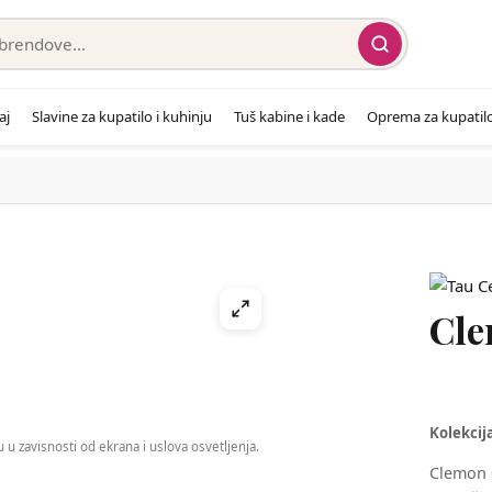
aj
Slavine za kupatilo i kuhinju
Tuš kabine i kade
Oprema za kupatil
Cle
Kolekcij
 u zavisnosti od ekrana i uslova osvetljenja.
Clemon 6