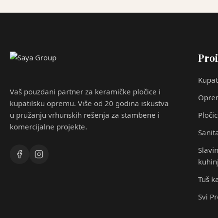
Proi
Kupat
Vaš pouzdani partner za keramičke pločice i
Oprem
kupatilsku opremu. Više od 20 godina iskustva
u pružanju vrhunskih rešenja za stambene i
Ploči
komercijalne projekte.
Sanita
Slavin
kuhin
Tuš k
Svi P