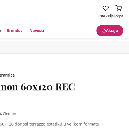
Lista Želja
Korpa
o
Brendovi
Novosti
Akcija
mon 60x120 REC
a:
Clemon
0×120 donosi terrazzo estetiku u velikom formatu,