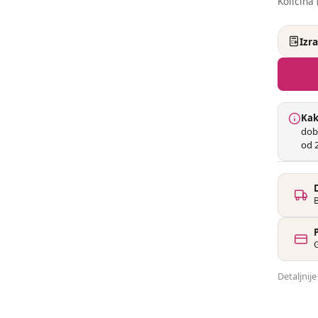
Količina 
Izr
Kak
dob
od 2
G
Detaljnij