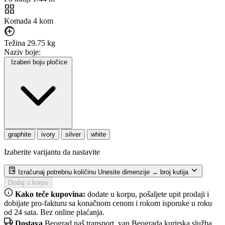
Komada
4 kom
Težina
29.75 kg
Naziv boje:
Izaberi boju pločice
graphite
ivory
silver
white
Izaberite varijantu da nastavite
Izračunaj potrebnu količinu
Unesite dimenzije → broj kutija
Dodaj u korpu
Kako teče kupovina:
dodate u korpu, pošaljete upit prodaji i
dobijate pro-fakturu sa konačnom cenom i rokom isporuke u roku
od 24 sata. Bez online plaćanja.
Dostava
Beograd naš transport, van Beograda kurirska služba