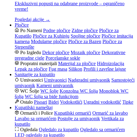
Ekskluzivni popusti na odabrane proizvode – ograničeno
vreme!
Pogledaj akcije →
Pločice
Po Nameni
Podne pločice
Zidne pločice
Pločice za
Kupatilo
Pločice za Kuhinju
Spoljne pločice
Pločice imitacija
kamena
Modularne pločice
Pločice za Bazen
Pločice za
Stepenište
Po Izgledu
Dekor pločice
Mozaik pločice
Dekorativne
pregradne cigle
Porcelanske sokle
Propratni materijali
Materijal za pločice
Hidroizolacija
Lepak za pločice
Fug masa
Silikon
Profili i završne lajsne
Sanitarije za kupatilo
Umivaonici
Umivaonici
Nadgradni umivaonik
Samostojeći
umivaonik
Kameni umivaonik
WC Šolje
WC šolje
Konzolna WC šolja
Monoblok WC
šolja
WC šolja sa bide funkcijom
Ostalo
Pisoari
Bidei
Vodokotlići
Ugradni vodokotlić
Tipke
Kupatilski nameštaj
Ormarići i Police
Kupatilski ormarići
Ormarić za lavabo
Lavabo sa ormarićem
Postolje za umivaonik
Vertikala za
kupatilo
Ogledala
Ogledalo za kupatilo
Ogledalo sa ormarićem
LED ogledalo za kupatilo