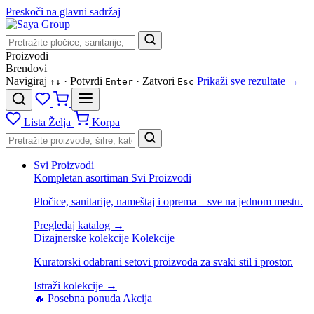
Preskoči na glavni sadržaj
Proizvodi
Brendovi
Navigiraj
· Potvrdi
· Zatvori
Prikaži sve rezultate →
↑
↓
Enter
Esc
Lista Želja
Korpa
Svi Proizvodi
Kompletan asortiman
Svi Proizvodi
Pločice, sanitarije, nameštaj i oprema – sve na jednom mestu.
Pregledaj katalog →
Dizajnerske kolekcije
Kolekcije
Kuratorski odabrani setovi proizvoda za svaki stil i prostor.
Istraži kolekcije →
🔥 Posebna ponuda
Akcija