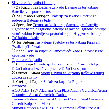
Slavine za kupatilo i kuhinju
Za Kadu i Tuš
Baterije za kadu
Baterije za tuš kabinu
Baterije sa usponskim tušem
Za Lavabo i Sudoperu
Baterije za lavabo
Baterije za
sudoperu
Baterije za bide
Specijalne
Termostatske baterije
Samostojeće baterije
Ugradne baterije
Ugradne baterije za lavabo
Ugradne baterije
za tuš kabinu
Baterije za protočni bojler
Higijenske baterije
Tuš kabine i kade
Tuš Sistemi
Tuš kabine
Postolje za tuš kabinu
Paravani
(Walk-In)
Tuš vrata
Kade
Kade za kupatilo
Samostojeće kade
Hidromasažne
kade
Tuš kade
Oprema za kupatilo
Galanterija
Galanterija
Dozer za sapun
Držač toalet papira
Držači ubrusa
Držači za peškire
Držači za sapun
Odvodi i Sifoni
Sifoni
Slivnik za kupatilo
Rešetke i drugi
dodaci za slivnik
Grejanje i Bojleri
Sušači za kupatila
Bojleri
Brendovi
ACO
Adex 1897
Alaplana
Alca Plast
Arcana Ceramica
Arena
Ceramiche
Ascot Ceramiche
Bathco
Ceramica Ribesalbes
Cerlat
Codicer
Copen
Fanal Ceramica
Geberit
Kolpa San
Maier
Minotti
Natucer
New Tiles
Onix
Pamesa
Peštan
Pino Art