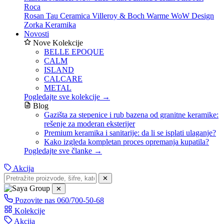
Roca
Rosan
Tau Ceramica
Villeroy & Boch
Warme
WoW Design
Zorka Keramika
Novosti
Nove Kolekcije
BELLE EPOQUE
CALM
ISLAND
CALCARE
METAL
Pogledajte sve kolekcije →
Blog
Gazišta za stepenice i rub bazena od granitne keramike:
rešenje za moderan eksterijer
Premium keramika i sanitarije: da li se isplati ulaganje?
Kako izgleda kompletan proces opremanja kupatila?
Pogledajte sve članke →
Akcija
✕
✕
Pozovite nas
060/700-50-68
Kolekcije
Akcija