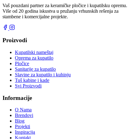
Vaš pouzdani partner za keramičke pločice i kupatilsku opremu.
Više od 20 godina iskustva u pružanju vrhunskih rešenja za
stambene i komercijalne projekte.
Proizvodi
Kupatilski nameštaj
Oprema za kupatilo
Pločice
Sanitarije za kupatilo
Slavine za kupatilo i kuhinju
Tuš kabine i kade
Svi Proizvodi
Informacije
O Nama
Brendovi
Blog
Projekti
Inspiracija
Kontakt