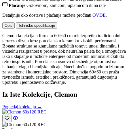
Plaćanje
Gotovinom, karticom, uplatnicom ili na rate
Detaljnije oko dostave i plaćanja možete pročitati
OVDE
.
Opis
Tehničke specifikacije
Clemon kolekcija u formatu 60×60 cm reinterpretira tradicionalni
terrazzo dizajn kroz porcelansku keramiku visokih performansi.
Bogata struktura sa granulama različitih tonova unosi dinamiku i
vizuelnu razigranost u prostor, dok neutralna paleta boja omogućava
lako uklapanje u različite enterijere od modernih minimalističkih do
retro inspirisanih. Porcelanska osnova obezbeđuje otpornost na
habanje, vlagu i hemijske uticaje, čineći pločice pogodnim izborom
za stambene i komercijalne prostore. Dimenzija 60×60 cm pruža
ravnotežu između estetike i praktičnosti, garantujući dugotrajnu
upotrebu i jednostavno održavanje.
Iz Iste Kolekcije, Clemon
Pogledaj kolekciju →