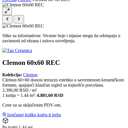
Slike su informativne. Stvarne boje i nijanse mogu da odstupaju u
zavisnosti od ekrana i uslova osvetljenja.
Clemon 60x60 REC
Kolekcija:
Clemon
Clemon 60×60 donosi terrazzo estetiku u savremenom keramičkom
formatu, spajajući klasičan izgled sa trajnošću porcelana.
3.390,00
RSD
/ m²
1 kutija = 1.44 m²:
4.881,60
RSD
Cene su sa uključenim PDV-om.
Izračunaj koliko kutija ti treba
Po kutiji
1.44 m²