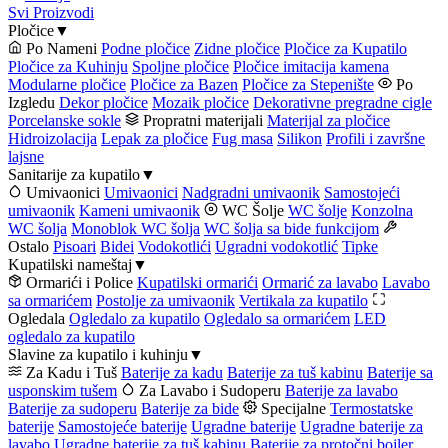
Svi Proizvodi
Pločice
▼
Po Nameni
Podne pločice
Zidne pločice
Pločice za Kupatilo
Pločice za Kuhinju
Spoljne pločice
Pločice imitacija kamena
Modularne pločice
Pločice za Bazen
Pločice za Stepenište
Po
Izgledu
Dekor pločice
Mozaik pločice
Dekorativne pregradne cigle
Porcelanske sokle
Propratni materijali
Materijal za pločice
Hidroizolacija
Lepak za pločice
Fug masa
Silikon
Profili i završne
lajsne
Sanitarije za kupatilo
▼
Umivaonici
Umivaonici
Nadgradni umivaonik
Samostojeći
umivaonik
Kameni umivaonik
WC Šolje
WC šolje
Konzolna
WC šolja
Monoblok WC šolja
WC šolja sa bide funkcijom
Ostalo
Pisoari
Bidei
Vodokotlići
Ugradni vodokotlić
Tipke
Kupatilski nameštaj
▼
Ormarići i Police
Kupatilski ormarići
Ormarić za lavabo
Lavabo
sa ormarićem
Postolje za umivaonik
Vertikala za kupatilo
Ogledala
Ogledalo za kupatilo
Ogledalo sa ormarićem
LED
ogledalo za kupatilo
Slavine za kupatilo i kuhinju
▼
Za Kadu i Tuš
Baterije za kadu
Baterije za tuš kabinu
Baterije sa
usponskim tušem
Za Lavabo i Sudoperu
Baterije za lavabo
Baterije za sudoperu
Baterije za bide
Specijalne
Termostatske
baterije
Samostojeće baterije
Ugradne baterije
Ugradne baterije za
lavabo
Ugradne baterije za tuš kabinu
Baterije za protočni bojler