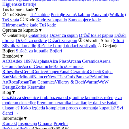
Higijenske baterije
Tuš kabine i kade
▼
Tuš Sistemi
Tuš kabine
Postolje za tuš kabinu
Paravani (Walk-In)
Tuš vrata
Kade
Kade za kupatilo
Samostojeće kade
Hidromasažne kade
Tuš kade
Oprema za kupatilo
▼
Galanterija
Galanterija
Dozer za sapun
Držač toalet papira
Držači
ubrusa
Držači za peškire
Držači za sapun
Odvodi i Sifoni
Sifoni
Slivnik za kupatilo
Rešetke i drugi dodaci za slivnik
Grejanje i
Bojleri
Sušači za kupatila
Bojleri
Brendovi
▼
ACO
Adex 1897
Alaplana
Alca Plast
Arcana Ceramica
Arena
Ceramiche
Ascot Ceramiche
Bathco
Ceramica
Ribesalbes
Cerlat
Codicer
Copen
Fanal Ceramica
Geberit
Kolpa
San
Maier
Minotti
Natucer
New Tiles
Onix
Pamesa
Peštan
Pino
Art
Roca
Rosan
Tau Ceramica
Villeroy & Boch
Warme
WoW
Design
Zorka Keramika
Blog
▼
Gazišta za stepenice i rub bazena od granitne keramike: rešenje za
moderan eksterijer
Premium keramika i sanitarije: da li se isplati
ulaganje?
Kako izgleda kompletan proces opremanja kupatila?
Svi
članci →
Informacije
▼
Kontakt
Inspiracija
O nama
Projekti
Početna
›
Pločice
›
Clemon 60×60 REC